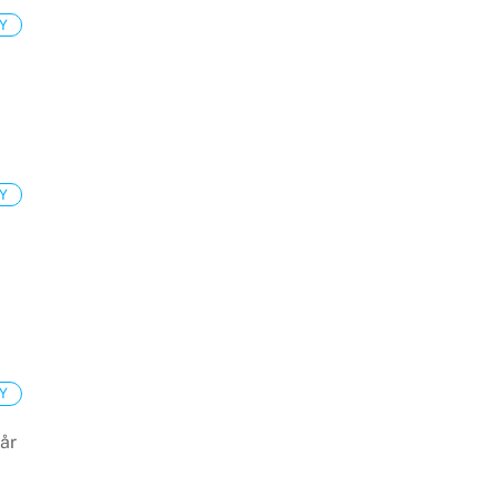
Y
Y
Y
år