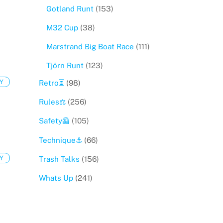
Gotland Runt
(153)
M32 Cup
(38)
Marstrand Big Boat Race
(111)
Tjörn Runt
(123)
Y
Retro⏳
(98)
Rules⚖️
(256)
Safety🦺
(105)
Technique⚓️
(66)
Y
Trash Talks
(156)
Whats Up
(241)