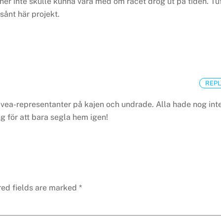
oner inte skulle kunna vara med om racet drog ut på tiden. Tuf
sånt här projekt.
REPL
Nivea-representanter på kajen och undrade. Alla hade nog int
g för att bara segla hem igen!
red fields are marked
*