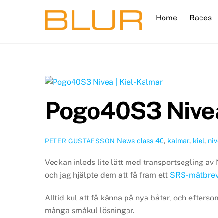
Skip
Home
Races
to
content
Pogo40S3 Nivea
News
class 40
,
kalmar
,
kiel
,
ni
PETER GUSTAFSSON
Veckan inleds lite lätt med transportsegling av N
och jag hjälpte dem att få fram ett
SRS-mätbrev 
Alltid kul att få känna på nya båtar, och efters
många småkul lösningar.