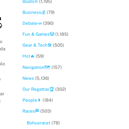
Boats⛵️
(1,195)
Business💰
(79)
n
Debate📣
(390)

Fun & Games🤡
(1,185)
ju
Gear & Tech🛠
(505)
uda
Hot🔥
(59)
olo
Navigation🗺
(157)
News
(5,136)
n
Our Regattas🏆
(302)
var
People👩
(184)
i
Races🏁
(503)
Bohusracet
(78)