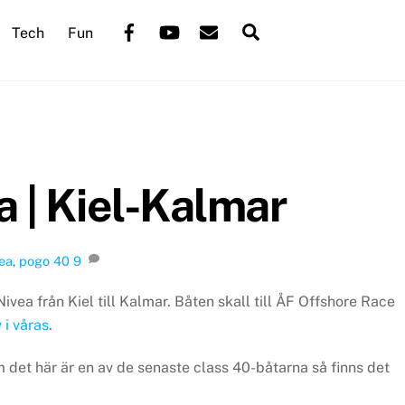
Back
Facebook
YouTube
Mail
Search
Tech
Fun
To
Top
 | Kiel-Kalmar
vea
,
pogo 40
9
ivea från Kiel till Kalmar. Båten skall till ÅF Offshore Race
i våras
.
om det här är en av de senaste class 40-båtarna så finns det