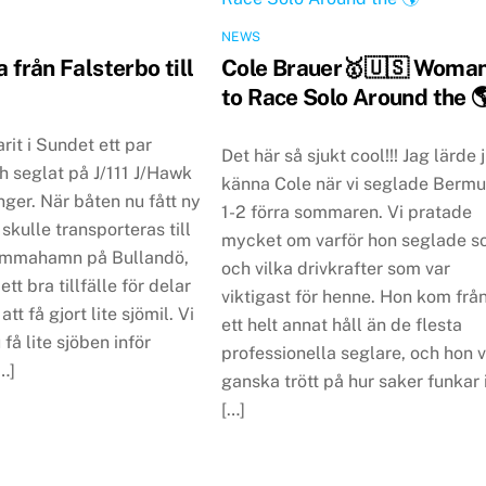
NEWS
va från Falsterbo till
Cole Brauer🥇🇺🇸 Woma
to Race Solo Around the 
arit i Sundet ett par
Det här så sjukt cool!!! Jag lärde 
h seglat på J/111 J/Hawk
känna Cole när vi seglade Berm
nger. När båten nu fått ny
1-2 förra sommaren. Vi pratade
skulle transporteras till
mycket om varför hon seglade s
emmahamn på Bullandö,
och vilka drivkrafter som var
ett bra tillfälle för delar
viktigast för henne. Hon kom frå
tt få gjort lite sjömil. Vi
ett helt annat håll än de flesta
 få lite sjöben inför
professionella seglare, och hon 
…]
ganska trött på hur saker funkar 
[…]