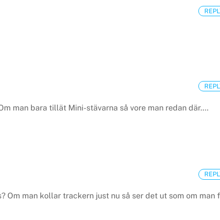
REPL
REPL
m man bara tillät Mini-stävarna så vore man redan där….
REPL
s?
Om man kollar trackern just nu så ser det ut som om man f