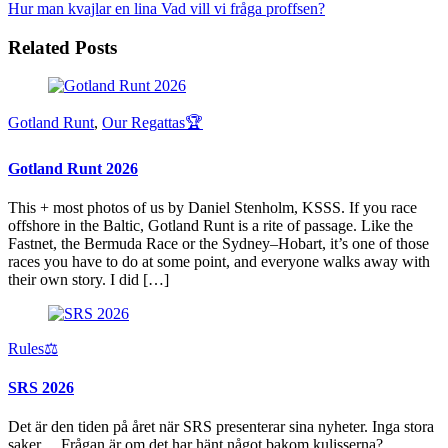
Hur man kvajlar en lina
Vad vill vi fråga proffsen?
Related Posts
Gotland Runt
,
Our Regattas🏆
Gotland Runt 2026
This + most photos of us by Daniel Stenholm, KSSS. If you race
offshore in the Baltic, Gotland Runt is a rite of passage. Like the
Fastnet, the Bermuda Race or the Sydney–Hobart, it’s one of those
races you have to do at some point, and everyone walks away with
their own story. I did […]
Rules⚖️
SRS 2026
Det är den tiden på året när SRS presenterar sina nyheter. Inga stora
saker… Frågan är om det har hänt något bakom kulisserna?