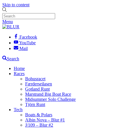
Skip to content
Menu
Facebook
YouTube
Mail
Search
Home
Races
Bohusracet
Færderseilasen
Gotland Runt
Marstrand Big Boat Race
Midsummer Solo Challenge
Tjörn Runt
Tech
Boats & Polars
Albin Nova – Blur #1
J/109 – Blur #2