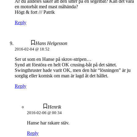
Är du alldeles säker att den sitter på en segelbåt? Kan det vara
en motorbåt med mast måhända?
Högt & fort /// Patrik
Reply
Hans Helgesson
2016-02-04 @ 18:52
Ser ut som en Hanse på skrov-stripen…
Synd att förstöra en helt OK crusing-båt på det sättet.
Swingthruster hade varit OK, men den här “lösningen” är ju
sorglig eller komisk om man är lagd åt det hållet.
Reply
Henrik
2016-02-06 @ 00:34
Hanse har rakare stäv.
Reply