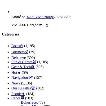
André
on
X-99 VM i Norge
2026-08-05
VM 2006 Borgholm... ;)
Categories
Boats⛵️
(1,195)
Business💰
(79)
Debate📣
(390)
Fun & Games🤡
(1,185)
Gear & Tech🛠
(505)
Hot🔥
(59)
Navigation🗺
(157)
News
(5,136)
Our Regattas🏆
(302)
People👩
(184)
Races🏁
(503)
Bohusracet
(78)