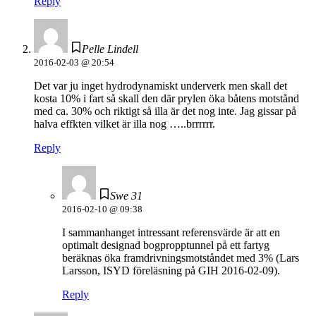
Reply
Pelle Lindell
2016-02-03 @ 20:54
Det var ju inget hydrodynamiskt underverk men skall det
kosta 10% i fart så skall den där prylen öka båtens motstånd
med ca. 30% och riktigt så illa är det nog inte. Jag gissar på
halva effkten vilket är illa nog …..brrrrrr.
Reply
Swe 31
2016-02-10 @ 09:38
I sammanhanget intressant referensvärde är att en
optimalt designad bogpropptunnel på ett fartyg
beräknas öka framdrivningsmotståndet med 3% (Lars
Larsson, ISYD föreläsning på GIH 2016-02-09).
Reply