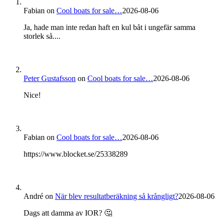
Fabian
on
Cool boats for sale…
2026-08-06
Ja, hade man inte redan haft en kul båt i ungefär samma
storlek så....
Peter Gustafsson
on
Cool boats for sale…
2026-08-06
Nice!
Fabian
on
Cool boats for sale…
2026-08-06
https://www.blocket.se/25338289
André
on
När blev resultatberäkning så krångligt?
2026-08-06
Dags att damma av IOR? 🤔