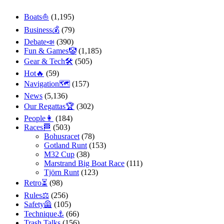
Boats⛵️
(1,195)
Business💰
(79)
Debate📣
(390)
Fun & Games🤡
(1,185)
Gear & Tech🛠
(505)
Hot🔥
(59)
Navigation🗺
(157)
News
(5,136)
Our Regattas🏆
(302)
People👩
(184)
Races🏁
(503)
Bohusracet
(78)
Gotland Runt
(153)
M32 Cup
(38)
Marstrand Big Boat Race
(111)
Tjörn Runt
(123)
Retro⏳
(98)
Rules⚖️
(256)
Safety🦺
(105)
Technique⚓️
(66)
Trash Talks
(156)