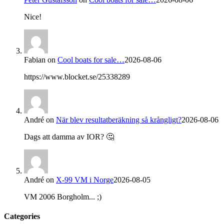
Nice!
Fabian
on
Cool boats for sale…
2026-08-06
https://www.blocket.se/25338289
André
on
När blev resultatberäkning så krångligt?
2026-08-06
Dags att damma av IOR? 🤔
André
on
X-99 VM i Norge
2026-08-05
VM 2006 Borgholm... ;)
Categories