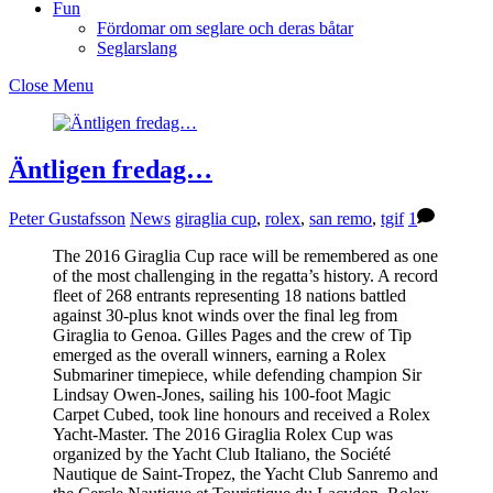
Fun
Fördomar om seglare och deras båtar
Seglarslang
Close Menu
Äntligen fredag…
Peter Gustafsson
News
giraglia cup
,
rolex
,
san remo
,
tgif
1
The 2016 Giraglia Cup race will be remembered as one
of the most challenging in the regatta’s history. A record
fleet of 268 entrants representing 18 nations battled
against 30-plus knot winds over the final leg from
Giraglia to Genoa. Gilles Pages and the crew of Tip
emerged as the overall winners, earning a Rolex
Submariner timepiece, while defending champion Sir
Lindsay Owen-Jones, sailing his 100-foot Magic
Carpet Cubed, took line honours and received a Rolex
Yacht-Master. The 2016 Giraglia Rolex Cup was
organized by the Yacht Club Italiano, the Société
Nautique de Saint-Tropez, the Yacht Club Sanremo and