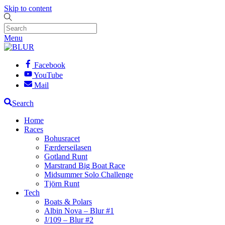
Skip to content
Menu
Facebook
YouTube
Mail
Search
Home
Races
Bohusracet
Færderseilasen
Gotland Runt
Marstrand Big Boat Race
Midsummer Solo Challenge
Tjörn Runt
Tech
Boats & Polars
Albin Nova – Blur #1
J/109 – Blur #2