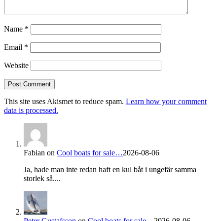
Name
*
Email
*
Website
This site uses Akismet to reduce spam.
Learn how your comment
data is processed.
Fabian
on
Cool boats for sale…
2026-08-06
Ja, hade man inte redan haft en kul båt i ungefär samma
storlek så....
Peter Gustafsson
on
Cool boats for sale…
2026-08-06