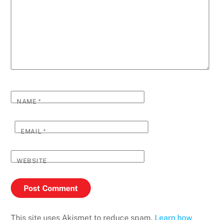
NAME
*
EMAIL
*
WEBSITE
This site uses Akismet to reduce spam.
Learn how