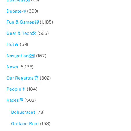
Debate📣
(390)
Fun & Games🤡
(1,185)
Gear & Tech🛠
(505)
Hot🔥
(59)
Navigation🗺
(157)
News
(5,136)
Our Regattas🏆
(302)
People👩
(184)
Races🏁
(503)
Bohusracet
(78)
Gotland Runt
(153)