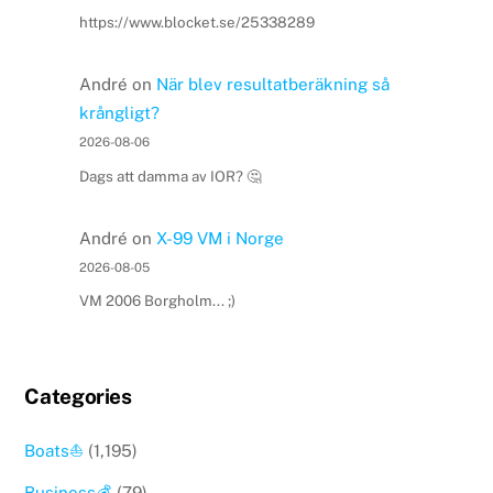
https://www.blocket.se/25338289
André
on
När blev resultatberäkning så
krångligt?
2026-08-06
Dags att damma av IOR? 🤔
André
on
X-99 VM i Norge
2026-08-05
VM 2006 Borgholm... ;)
Categories
Boats⛵️
(1,195)
Business💰
(79)