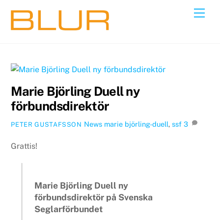
Skip
Back
Men
to
To
content
Top
Marie Björling Duell ny
förbundsdirektör
News
marie björling-duell
,
ssf
3
PETER GUSTAFSSON
Grattis!
Marie Björling Duell ny
förbundsdirektör på Svenska
Seglarförbundet