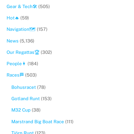
Gear & Tech🛠
(505)
Hot🔥
(59)
Navigation🗺
(157)
News
(5,136)
Our Regattas🏆
(302)
People👩
(184)
Races🏁
(503)
Bohusracet
(78)
Gotland Runt
(153)
M32 Cup
(38)
Marstrand Big Boat Race
(111)
Tjörn Runt
(123)