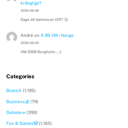
krångligt?
2026-08-06
Dags att damma av IOR? 🤔
André
on
X-99 VM i Norge
2026-08-05
VM 2006 Borgholm... ;)
Categories
Boats⛵️
(1,195)
Business💰
(79)
Debate📣
(390)
Fun & Games🤡
(1,185)