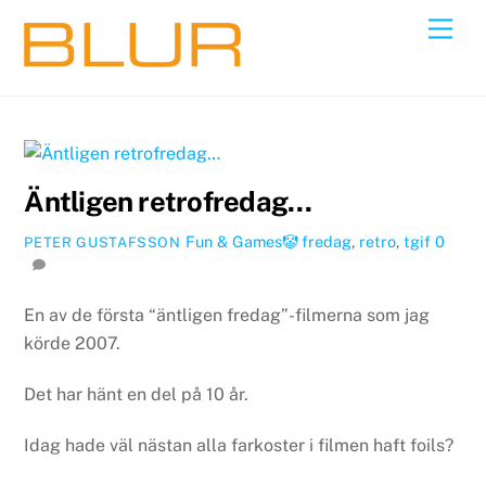
Skip
Back
Men
to
To
content
Top
Äntligen retrofredag…
Fun & Games🤡
fredag
,
retro
,
tgif
0
PETER GUSTAFSSON
En av de första “äntligen fredag”-filmerna som jag
körde 2007.
Det har hänt en del på 10 år.
Idag hade väl nästan alla farkoster i filmen haft foils?