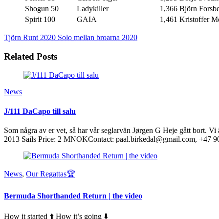
Shogun 50
Ladykiller
1,366
Björn Forsb
Spirit 100
GAIA
1,461
Kristoffer M
Tjörn Runt 2020
Solo mellan broarna 2020
Related Posts
News
J/111 DaCapo till salu
Som några av er vet, så har vår seglarvän Jørgen G Heje gått bort. V
2013 Sails Price: 2 MNOKContact: paal.birkedal@gmail.com, +47 9
News
,
Our Regattas🏆
Bermuda Shorthanded Return | the video
How it started ⬆️ How it’s going ⬇️