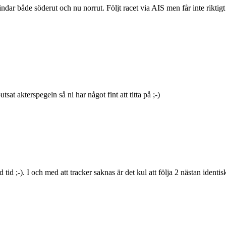
dar både söderut och nu norrut. Följt racet via AIS men får inte riktigt 
sat akterspegeln så ni har något fint att titta på ;-)
tid ;-). I och med att tracker saknas är det kul att följa 2 nästan ident