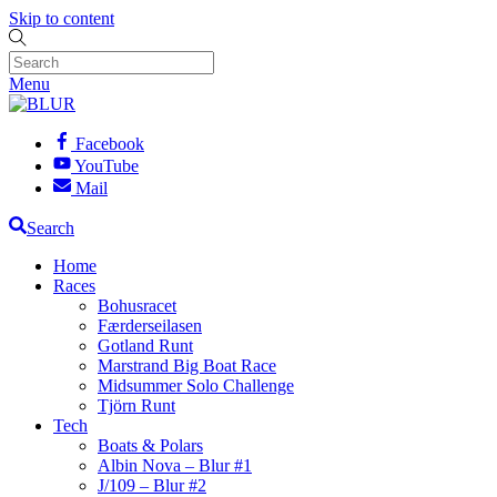
Skip to content
Menu
Facebook
YouTube
Mail
Search
Home
Races
Bohusracet
Færderseilasen
Gotland Runt
Marstrand Big Boat Race
Midsummer Solo Challenge
Tjörn Runt
Tech
Boats & Polars
Albin Nova – Blur #1
J/109 – Blur #2