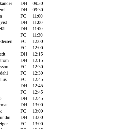
ykander
DH
09:30
emi
DH
09:30
on
FC
11:00
vist
DH
11:00
fält
DH
11:00
FC
11:30
dersen
FC
12:00
FC
12:00
edt
DH
12:15
ström
DH
12:15
sson
FC
12:30
dahl
FC
12:30
nius
FC
12:45
DH
12:45
FC
12:45
ö
DH
12:45
rman
DH
13:00
k
FC
13:00
Lundin
DH
13:00
iger
FC
13:00