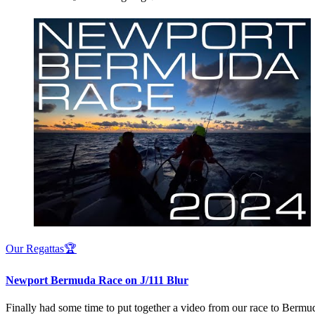
Our Regattas🏆
Newport Bermuda Race on J/111 Blur
Finally had some time to put together a video from our race to Bermuda