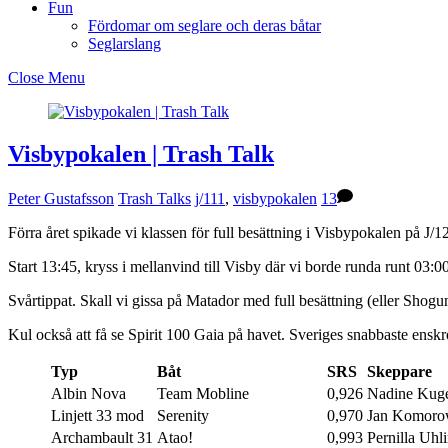
Fun
Fördomar om seglare och deras båtar
Seglarslang
Close Menu
Visbypokalen | Trash Talk
Peter Gustafsson
Trash Talks
j/111
,
visbypokalen
13
Förra året spikade vi klassen för full besättning i Visbypokalen på J/1
Start 13:45, kryss i mellanvind till Visby där vi borde runda runt 03
Svårtippat. Skall vi gissa på Matador med full besättning (eller Shog
Kul också att få se Spirit 100 Gaia på havet. Sveriges snabbaste enskr
Typ
Båt
SRS
Skeppare
Albin Nova
Team Mobline
0,926
Nadine Kug
Linjett 33 mod
Serenity
0,970
Jan Komoro
Archambault 31
Atao!
0,993
Pernilla Uhl