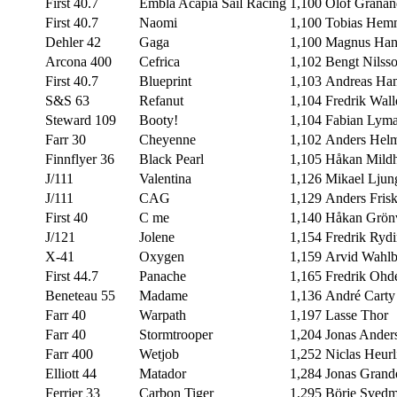
First 40.7
Embla Acapia Sail Racing
1,100
Olof Granan
First 40.7
Naomi
1,100
Tobias Hem
Dehler 42
Gaga
1,100
Magnus Han
Arcona 400
Cefrica
1,102
Bengt Nilss
First 40.7
Blueprint
1,103
Andreas Ha
S&S 63
Refanut
1,104
Fredrik Wal
Steward 109
Booty!
1,104
Fabian Lym
Farr 30
Cheyenne
1,102
Anders Helm
Finnflyer 36
Black Pearl
1,105
Håkan Mild
J/111
Valentina
1,126
Mikael Ljun
J/111
CAG
1,129
Anders Fris
First 40
C me
1,140
Håkan Grönv
J/121
Jolene
1,154
Fredrik Ryd
X-41
Oxygen
1,159
Arvid Wahlb
First 44.7
Panache
1,165
Fredrik Ohd
Beneteau 55
Madame
1,136
André Carty
Farr 40
Warpath
1,197
Lasse Thor
Farr 40
Stormtrooper
1,204
Jonas Ander
Farr 400
Wetjob
1,252
Niclas Heurl
Elliott 44
Matador
1,284
Jonas Grand
Ferrier 33
Carbon Tiger
1,295
Börje Sved