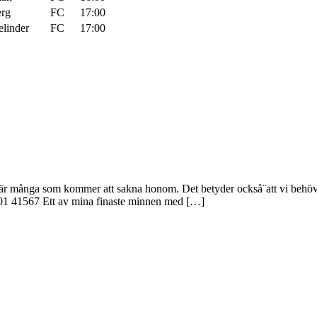
erg
FC
17:00
elinder
FC
17:00
i är många som kommer att sakna honom. Det betyder också¨att vi behöv
01 41567 Ett av mina finaste minnen med […]