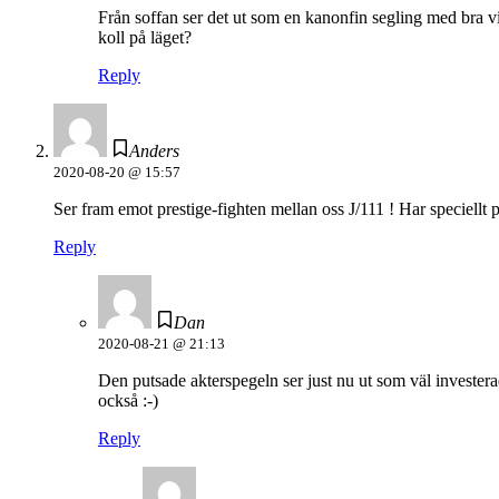
Från soffan ser det ut som en kanonfin segling med bra vin
koll på läget?
Reply
Anders
2020-08-20 @ 15:57
Ser fram emot prestige-fighten mellan oss J/111 ! Har speciellt put
Reply
Dan
2020-08-21 @ 21:13
Den putsade akterspegeln ser just nu ut som väl investerad 
också :-)
Reply