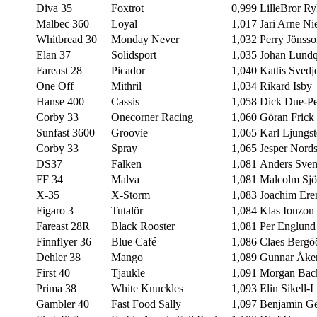
Diva 35
Foxtrot
0,999
LilleBror R
Malbec 360
Loyal
1,017
Jari Arne Ni
Whitbread 30
Monday Never
1,032
Perry Jönss
Elan 37
Solidsport
1,035
Johan Lundq
Fareast 28
Picador
1,040
Kattis Svedje
One Off
Mithril
1,034
Rikard Isby
Hanse 400
Cassis
1,058
Dick Due-Pe
Corby 33
Onecorner Racing
1,060
Göran Frick
Sunfast 3600
Groovie
1,065
Karl Ljungst
Corby 33
Spray
1,065
Jesper Nord
DS37
Falken
1,081
Anders Sven
FF 34
Malva
1,081
Malcolm Sjö
X-35
X-Storm
1,083
Joachim Ere
Figaro 3
Tutalör
1,084
Klas Ionzon
Fareast 28R
Black Rooster
1,081
Per Englund
Finnflyer 36
Blue Café
1,086
Claes Bergö
Dehler 38
Mango
1,089
Gunnar Åke
First 40
Tjaukle
1,091
Morgan Bac
Prima 38
White Knuckles
1,093
Elin Sikell-
Gambler 40
Fast Food Sally
1,097
Benjamin Ge