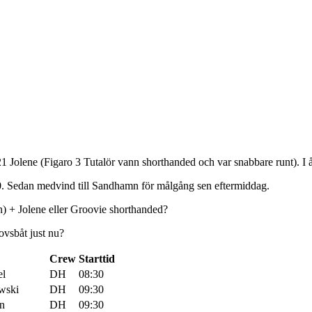
21 Jolene (Figaro 3 Tutalör vann shorthanded och var snabbare runt). I år
:00. Sedan medvind till Sandhamn för målgång sen eftermiddag.
un) + Jolene eller Groovie shorthanded?
ovsbåt just nu?
Crew
Starttid
el
DH
08:30
wski
DH
09:30
in
DH
09:30