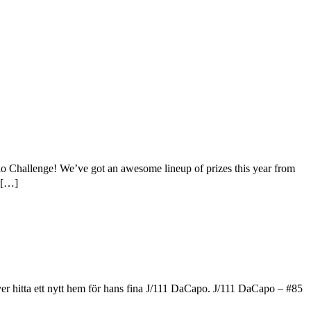
hallenge! We’ve got an awesome lineup of prizes this year from
 […]
er hitta ett nytt hem för hans fina J/111 DaCapo. J/111 DaCapo – #85