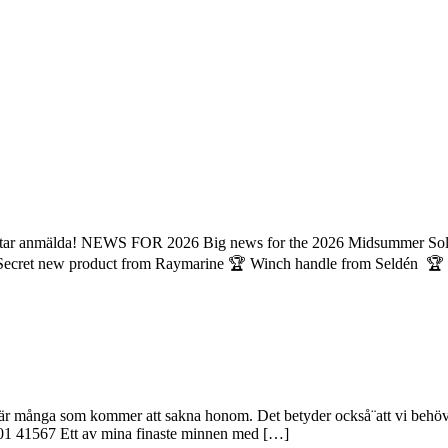
tar anmälda! NEWS FOR 2026 Big news for the 2026 Midsummer Solo C
 Secret new product from Raymarine 🏆 Winch handle from Seldén 🏆
i är många som kommer att sakna honom. Det betyder också¨att vi behöv
01 41567 Ett av mina finaste minnen med […]