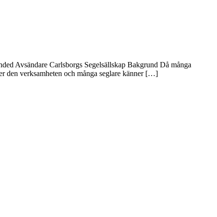
lhanded Avsändare Carlsborgs Segelsällskap Bakgrund Då många
agt ner den verksamheten och många seglare känner […]