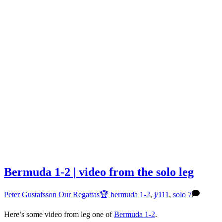
Bermuda 1-2 | video from the solo leg
Peter Gustafsson
Our Regattas🏆
bermuda 1-2
,
j/111
,
solo
7
Here’s some video from leg one of
Bermuda 1-2
.