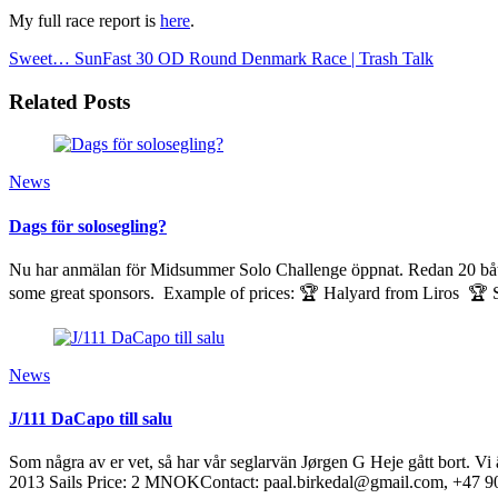
My full race report is
here
.
Sweet… SunFast 30 OD
Round Denmark Race | Trash Talk
Related Posts
News
Dags för solosegling?
Nu har anmälan för Midsummer Solo Challenge öppnat. Redan 20 bå
some great sponsors. Example of prices: 🏆 Halyard from Liros 🏆
News
J/111 DaCapo till salu
Som några av er vet, så har vår seglarvän Jørgen G Heje gått bort. V
2013 Sails Price: 2 MNOKContact: paal.birkedal@gmail.com, +47 9