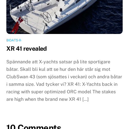
BOATS⛵️
XR 41 revealed
Spännande att X-yachts satsar på lite sportigare
båtar. Skall bli kul att se hur den här står sig mot
ClubSwan 43 (som sjösattes i veckan) och andra båtar
i samma size. Vad tycker vi? XR 41: X-Yachts back in
racing with super optimized ORC model The stakes
are high when the brand new XR 41 […]
10 Comments