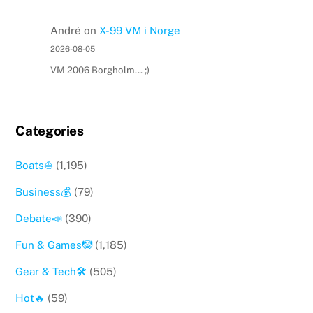
André
on
X-99 VM i Norge
2026-08-05
VM 2006 Borgholm... ;)
Categories
Boats⛵️
(1,195)
Business💰
(79)
Debate📣
(390)
Fun & Games🤡
(1,185)
Gear & Tech🛠
(505)
Hot🔥
(59)