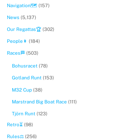
Navigation🗺
(157)
News
(5,137)
Our Regattas🏆
(302)
People👩
(184)
Races🏁
(503)
Bohusracet
(78)
Gotland Runt
(153)
M32 Cup
(38)
Marstrand Big Boat Race
(111)
Tjörn Runt
(123)
Retro⏳
(98)
Rules⚖️
(256)