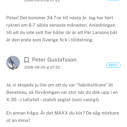
2006-09-05 @ 07:22
Peter! Det kommer 34.7:or till nästa år. Jag har hört
rykten om 6-7 sålda senaste månaden. Anledningen
till att du inte sett fler båtar iår är att Pär Larsons båt
är den enda som Sverige fick i tilldelning.
Peter Gustafsson
REPLY
2006-09-05 @ 07:52
Ja, vi skojade ju lite om att du var “fabriksförare” åt
Beneteau, så förvåningen var stor när du dök upp i en
X-35 :-) Iallafall – stabilt seglat (som vanligt).
En annan fråga; Är det MAXX du kör? De såg mörkare
ut än mina?