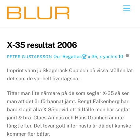
Skip
Back
Men
to
To
content
Top
X-35 resultat 2006
Our Regattas🏆
x-35
,
x-yachts
10
PETER GUSTAFSSON
Imprint vann ju Skagerack Cup och på vissa ställen lät
det som de var helt överlägsna…
Tittar man lite närmare på de som seglar X-35 så ser
man att det är förbannat jämt. Bengt Falkenberg har
bara slagit alla X-35:or vid ett tillfälle men har seglat
jämt & bra. Claes Amnäs och Hans Granhed är inte
långt efter. Det lovar gott inför nästa år då det kanske
kommer fler båtar.