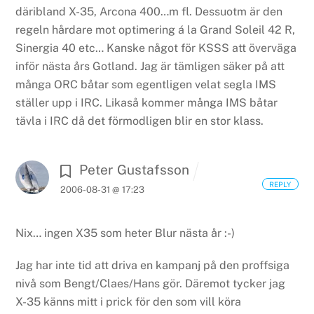
däribland X-35, Arcona 400…m fl. Dessuotm är den
regeln hårdare mot optimering á la Grand Soleil 42 R,
Sinergia 40 etc… Kanske något för KSSS att överväga
inför nästa års Gotland. Jag är tämligen säker på att
många ORC båtar som egentligen velat segla IMS
ställer upp i IRC. Likaså kommer många IMS båtar
tävla i IRC då det förmodligen blir en stor klass.
Peter Gustafsson
REPLY
2006-08-31 @ 17:23
Nix… ingen X35 som heter Blur nästa år :-)
Jag har inte tid att driva en kampanj på den proffsiga
nivå som Bengt/Claes/Hans gör. Däremot tycker jag
X-35 känns mitt i prick för den som vill köra