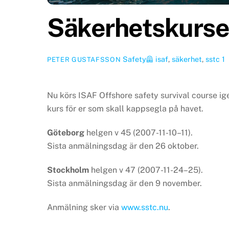
Säkerhetskurser
Safety🦺
isaf
,
säkerhet
,
sstc
1
PETER GUSTAFSSON
Nu körs ISAF Offshore safety survival course ig
kurs för er som skall kappsegla på havet.
Göteborg
helgen v 45 (2007-11-10–11).
Sista anmälningsdag är den 26 oktober.
Stockholm
helgen v 47 (2007-11-24–25).
Sista anmälningsdag är den 9 november.
Anmälning sker via
www.sstc.nu
.