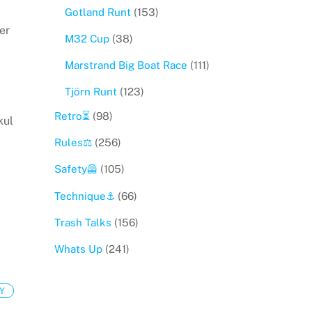
Gotland Runt
(153)
er
M32 Cup
(38)
n
Marstrand Big Boat Race
(111)
Tjörn Runt
(123)
Retro⏳
(98)
kul
Rules⚖️
(256)
Safety🦺
(105)
Technique⚓️
(66)
Trash Talks
(156)
Whats Up
(241)
Y