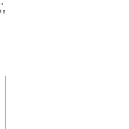
 om
tig