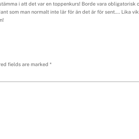
stämma i att det var en toppenkurs! Borde vara obligatorisk
nt som man normalt inte lär för än det är för sent…. Lika vik
n!
red fields are marked
*