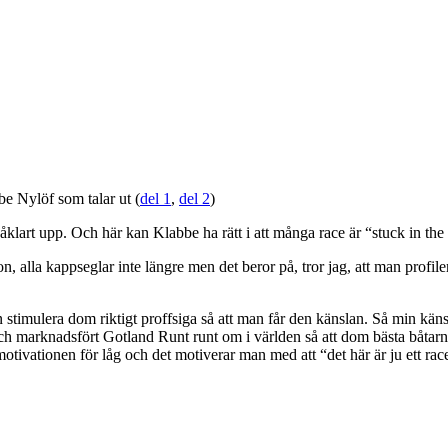
be Nylöf som talar ut (
del 1
,
del 2
)
art upp. Och här kan Klabbe ha rätt i att många race är “stuck in the
alla kappseglar inte längre men det beror på, tror jag, att man profilera
kan stimulera dom riktigt proffsiga så att man får den känslan. Så min k
t och marknadsfört Gotland Runt runt om i världen så att dom bästa båta
motivationen för låg och det motiverar man med att “det här är ju ett rac