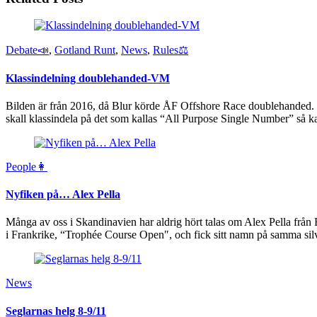
Debate📣
,
Gotland Runt
,
News
,
Rules⚖️
Klassindelning doublehanded-VM
Bilden är från 2016, då Blur körde ÅF Offshore Race doublehanded. 
skall klassindela på det som kallas “All Purpose Single Number” så ka
People👩
Nyfiken på… Alex Pella
Många av oss i Skandinavien har aldrig hört talas om Alex Pella från 
i Frankrike, “Trophée Course Open″, och fick sitt namn på samma sil
News
Seglarnas helg 8-9/11