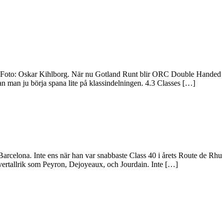
Foto: Oskar Kihlborg. När nu Gotland Runt blir ORC Double Handed Wo
n man ju börja spana lite på klassindelningen. 4.3 Classes […]
Barcelona. Inte ens när han var snabbaste Class 40 i årets Route de Rh
vertallrik som Peyron, Dejoyeaux, och Jourdain. Inte […]