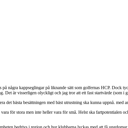
på några kappseglingar på liknande sätt som golfernas HCP. Dock tycker
et är visserligen olyckligt och jag tror att ett fast startvärde (som i g
ra det bästa besättningen med bäst utrustning ska kunna uppnå. med and
 vara för stora men inte heller vara för små. Helst ska fartpotentialen 
eten bedrivs i region och hur klubbarna lyckas med att få ungdomar se