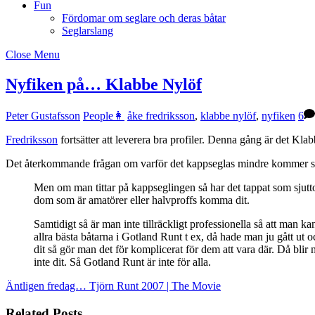
Fun
Fördomar om seglare och deras båtar
Seglarslang
Close Menu
Nyfiken på… Klabbe Nylöf
Peter Gustafsson
People👩
åke fredriksson
,
klabbe nylöf
,
nyfiken
6
Fredriksson
fortsätter att leverera bra profiler. Denna gång är det Klab
Det återkommande frågan om varför det kappseglas mindre kommer såkl
Men om man tittar på kappseglingen så har det tappat som sjutton, 
dom som är amatörer eller halvproffs komma dit.
Samtidigt så är man inte tillräckligt professionella så att man 
allra bästa båtarna i Gotland Runt t ex, då hade man ju gått u
dit så gör man det för komplicerat för dem att vara där. Då blir 
inte dit. Så Gotland Runt är inte för alla.
Äntligen fredag…
Tjörn Runt 2007 | The Movie
Related Posts