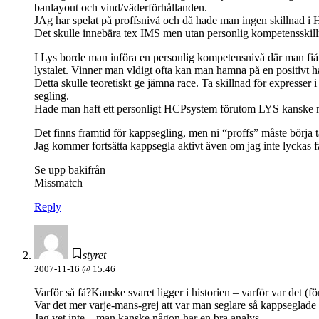
banlayout och vind/väderförhållanden.
JAg har spelat på proffsnivå och då hade man ingen skillnad i
Det skulle innebära tex IMS men utan personlig kompetensskill
I Lys borde man införa en personlig kompetensnivå där man fiår 
lystalet. Vinner man vldigt ofta kan man hamna på en positivt 
Detta skulle teoretiskt ge jämna race. Ta skillnad för expresser 
segling.
Hade man haft ett personligt HCPsystem förutom LYS kanske man 
Det finns framtid för kappsegling, men ni “proffs” måste börja 
Jag kommer fortsätta kappsegla aktivt även om jag inte lyckas 
Se upp bakifrån
Missmatch
Reply
styret
2007-11-16 @ 15:46
Varför så få?Kanske svaret ligger i historien – varför var det (f
Var det mer varje-mans-grej att var man seglare så kappseglade m
Jag vet inte – man kanske någon har en bra analys.