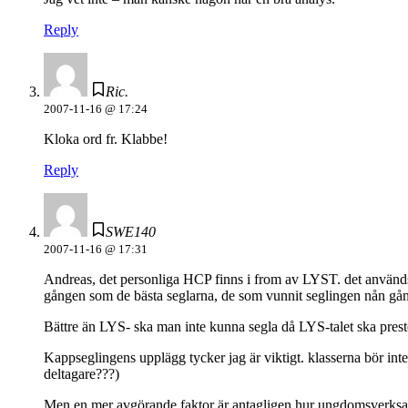
Reply
Ric.
2007-11-16 @ 17:24
Kloka ord fr. Klabbe!
Reply
SWE140
2007-11-16 @ 17:31
Andreas, det personliga HCP finns i from av LYST. det används 
gången som de bästa seglarna, de som vunnit seglingen nån gång. D
Bättre än LYS- ska man inte kunna segla då LYS-talet ska preste
Kappseglingens upplägg tycker jag är viktigt. klasserna bör inte
deltagare???)
Men en mer avgörande faktor är antagligen hur ungdomsverksamh