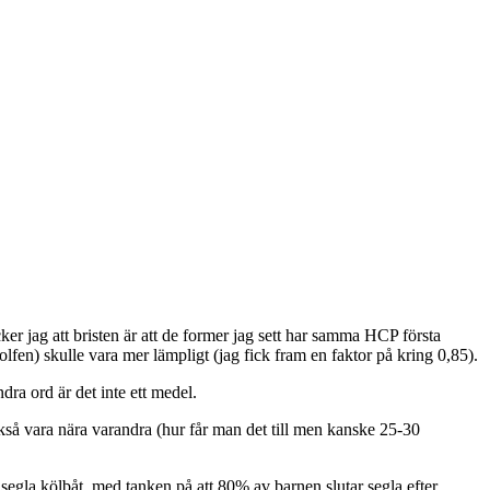
 jag att bristen är att de former jag sett har samma HCP första
olfen) skulle vara mer lämpligt (jag fick fram en faktor på kring 0,85).
ra ord är det inte ett medel.
också vara nära varandra (hur får man det till men kanske 25-30
gla kölbåt. med tanken på att 80% av barnen slutar segla efter