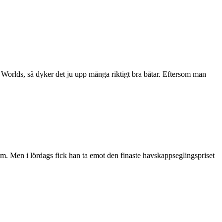
rlds, så dyker det ju upp många riktigt bra båtar. Eftersom man
um. Men i lördags fick han ta emot den finaste havskappseglingspriset