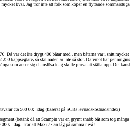
 så mycket kvar. Jag tror inte att folk som köper en flyttande sommarstuga
76, Då var det lite drygt 400 båtar med , men båtarna var i snitt mycke
2 250 kappseglare, så skillnaden är inte så stor. Däremot har penningin
ånga som anser sig chanslösa idag skulle prova att ställa upp. Det kanske
svarar c:a 500 00:- idag (baserat på SCBs levnadskostnadsindex)
 segment (betänk då att Scampin var en grymt snabb båt som tog många s
0 000:- idag. Tror att Maxi 77:an låg på samma nivå?