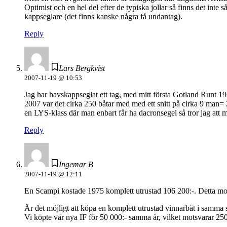
Optimist och en hel del efter de typiska jollar så finns det inte
kappseglare (det finns kanske några få undantag).
Reply
Lars Bergkvist
2007-11-19 @ 10:53
Jag har havskappseglat ett tag, med mitt första Gotland Runt 19
2007 var det cirka 250 båtar med med ett snitt på cirka 9 man= 
en LYS-klass där man enbart får ha dacronsegel så tror jag att m
Reply
Ingemar B
2007-11-19 @ 12:11
En Scampi kostade 1975 komplett utrustad 106 200:-. Detta mot
Är det möjligt att köpa en komplett utrustad vinnarbåt i samma
Vi köpte vår nya IF för 50 000:- samma år, vilket motsvarar 25