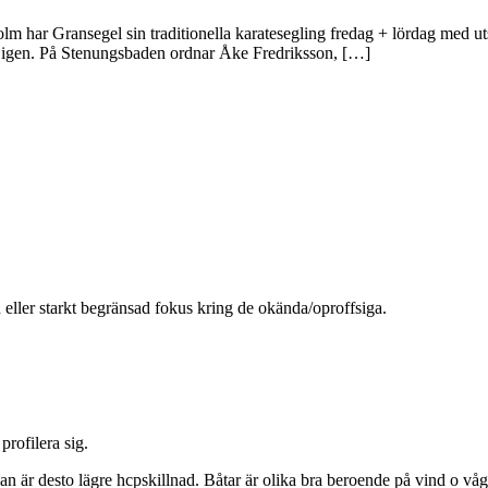
tockholm har Gransegel sin traditionella karatesegling fredag + lördag m
i år igen. På Stenungsbaden ordnar Åke Fredriksson, […]
 eller starkt begränsad fokus kring de okända/oproffsiga.
profilera sig.
n är desto lägre hcpskillnad. Båtar är olika bra beroende på vind o vå