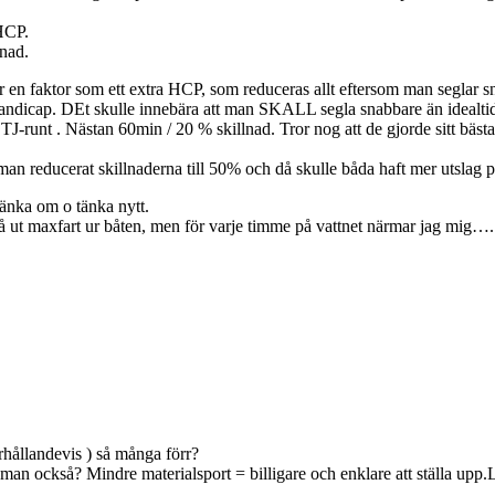
 HCP.
nad.
en faktor som ett extra HCP, som reduceras allt eftersom man seglar sna
handicap. DEt skulle innebära att man SKALL segla snabbare än idealti
i TJ-runt . Nästan 60min / 20 % skillnad. Tror nog att de gjorde sitt bäs
reducerat skillnaderna till 50% och då skulle båda haft mer utslag på
tänka om o tänka nytt.
få ut maxfart ur båten, men för varje timme på vattnet närmar jag mig….
örhållandevis ) så många förr?
an också? Mindre materialsport = billigare och enklare att ställa upp.Lät