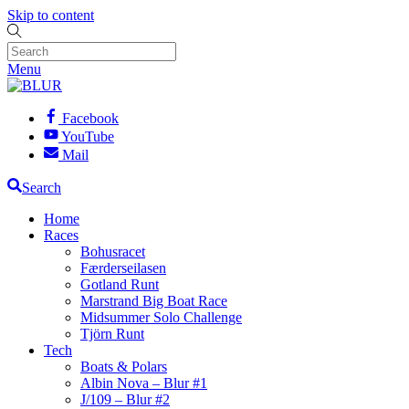
Skip to content
Menu
Facebook
YouTube
Mail
Search
Home
Races
Bohusracet
Færderseilasen
Gotland Runt
Marstrand Big Boat Race
Midsummer Solo Challenge
Tjörn Runt
Tech
Boats & Polars
Albin Nova – Blur #1
J/109 – Blur #2