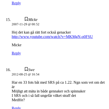
Reply
Micke
2007-11-29 @ 00:52
Hej det kan gå rätt fort också genacker
http://www.youtube.com/watch?v=MKMgN-o0FSU
Micke
Reply
Swe
2012-08-25 @ 16:54
Har en 33 fots båt med SRS på ca 1.22. Ngn som vet om det
är
Möjligt att mäta in både gennaker och spinnaker
I SRS och i så fall ungefär vilket straff det
Medför?
Reply