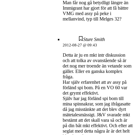
Man får nog gå betydligt längre än
Immigrant har gjort för att få bättre
VMG med assy på peke i
mellanvind, typ till Melges 32?
Sture Smith
2012-08-27 @ 09:43
Detta är ju en mkt intr diskussion
och att tolka av ovanstående så är
det nog mer troende än vetande som
gäller. Eller en ganska komplex
fråga.
Har själv erfarenhet att av assy på
förländ spi bom. På en VO 60 var
det grymt effektivt.
Själv har jag förländ spi bom till
mina spinnakrar, som jag ifrågasatte
då jag misstänkte att det blev dyrt
mätetalesmässigt. J&V svarade mkt
bestämt att det skall vara så och är
på din båt mkt effektivt. Och efter att
seglat med detta några år är det helt