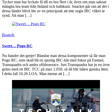
Tycker man har lyckats få till en bra fleet i år, även om man saknar
mångha bra team från finland och baltikum. Snacket går om att det i
dessa länder blivit lite av en principsak att inte segla IRC vilket är
synd. Att man […]
Boats⛵️
Sweet… Pogo RC
Nu händer det grejer! Blandar man dessa komponenter så får man
Pogo RC, som skall bli en sportig IRC-båt med fokus på Fastnet,
Transquadra och andra offshorerace. Just Transquadra har ju en övre
gräns med ett IRC TCC på max 1.050, så då blir båten ganska liten.
I detta fall 10.26 LOA. Man menar att […]