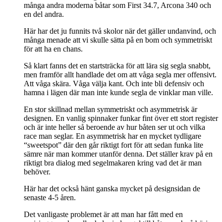
många andra moderna båtar som First 34.7, Arcona 340 och
en del andra.
Här har det ju funnits två skolor när det gäller undanvind, och
många menade att vi skulle sätta på en bom och symmetriskt
för att ha en chans.
Så klart fanns det en startsträcka för att lära sig segla snabbt,
men framför allt handlade det om att våga segla mer offensivt.
Att våga skära. Våga välja kant. Och inte bli defensiv och
hamna i lägen där man inte kunde segla de vinklar man ville.
En stor skillnad mellan symmetriskt och asymmetrisk är
designen. En vanlig spinnaker funkar fint över ett stort register
och är inte heller så beroende av hur båten ser ut och vilka
race man seglar. En asymmetrisk har en mycket tydligare
“sweetspot” där den går riktigt fort för att sedan funka lite
sämre när man kommer utanför denna. Det ställer krav på en
riktigt bra dialog med segelmakaren kring vad det är man
behöver.
Här har det också hänt ganska mycket på designsidan de
senaste 4-5 åren.
Det vanligaste problemet är att man har fått med en