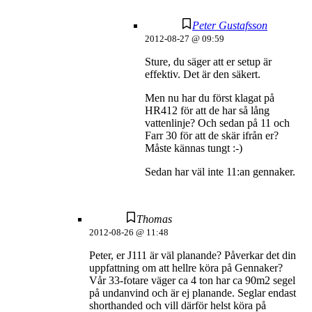
Peter Gustafsson
2012-08-27 @ 09:59
Sture, du säger att er setup är
effektiv. Det är den säkert.
Men nu har du först klagat på
HR412 för att de har så lång
vattenlinje? Och sedan på 11 och
Farr 30 för att de skär ifrån er?
Måste kännas tungt :-)
Sedan har väl inte 11:an gennaker.
Thomas
2012-08-26 @ 11:48
Peter, er J111 är väl planande? Påverkar det din
uppfattning om att hellre köra på Gennaker?
Vår 33-fotare väger ca 4 ton har ca 90m2 segel
på undanvind och är ej planande. Seglar endast
shorthanded och vill därför helst köra på