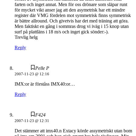
farten och inget annat. Men för oss drönare som släpar runt
för mycket vikt anser jag att den asymetrisk har ett mindre
register där VMG fördelen mot symmetrisk finns symmetrisk
är bättre allround. Och givetvis har det med träning att göra.
Men faktiskt en gång i sommras drog vi iväg i 15 knop utan
surf på plattläns i 18 m/s och inget gick sönder:-).
Trevlig helg
Reply
Pelle P
2007-11-23 @ 12:16
IMX:or är förståss IMX40:or…
Reply
F424
2007-11-23 @ 12:31
Det stämmer att imx40.n Extacy körde assymetriskt utan bom