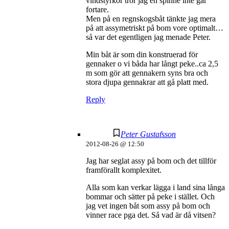
vindstyrkor tror jag en spinne inte går
fortare.
Men på en regnskogsbåt tänkte jag mera
på att assymetriskt på bom vore optimalt…
så var det egentligen jag menade Peter.
Min båt är som din konstruerad för
gennaker o vi båda har långt peke..ca 2,5
m som gör att gennakern syns bra och
stora djupa gennakrar att gå platt med.
Reply
Peter Gustafsson
2012-08-26 @ 12:50
Jag har seglat assy på bom och det tillför
framförallt komplexitet.
Alla som kan verkar lägga i land sina långa
bommar och sätter på peke i stället. Och
jag vet ingen båt som assy på bom och
vinner race pga det. Så vad är då vitsen?