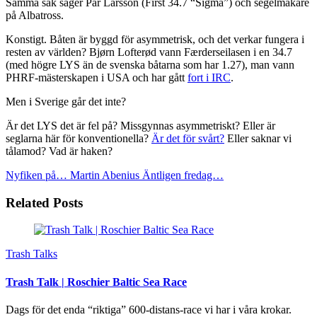
Samma sak säger Pär Larsson (First 34.7 “Sigma”) och segelmakare
på Albatross.
Konstigt. Båten är byggd för asymmetrisk, och det verkar fungera i
resten av världen? Bjørn Lofterød vann Færderseilasen i en 34.7
(med högre LYS än de svenska båtarna som har 1.27), man vann
PHRF-mästerskapen i USA och har gått
fort i IRC
.
Men i Sverige går det inte?
Är det LYS det är fel på? Missgynnas asymmetriskt? Eller är
seglarna här för konventionella?
Är det för svårt?
Eller saknar vi
tålamod? Vad är haken?
Nyfiken på… Martin Abenius
Äntligen fredag…
Related Posts
Trash Talks
Trash Talk | Roschier Baltic Sea Race
Dags för det enda “riktiga” 600-distans-race vi har i våra krokar.