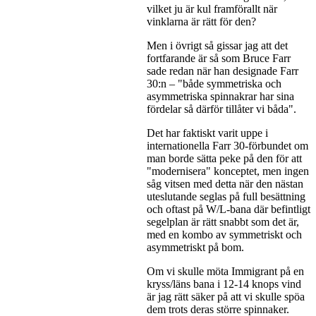
vilket ju är kul framförallt när
vinklarna är rätt för den?
Men i övrigt så gissar jag att det
fortfarande är så som Bruce Farr
sade redan när han designade Farr
30:n – "både symmetriska och
asymmetriska spinnakrar har sina
fördelar så därför tillåter vi båda".
Det har faktiskt varit uppe i
internationella Farr 30-förbundet om
man borde sätta peke på den för att
"modernisera" konceptet, men ingen
såg vitsen med detta när den nästan
uteslutande seglas på full besättning
och oftast på W/L-bana där befintligt
segelplan är rätt snabbt som det är,
med en kombo av symmetriskt och
asymmetriskt på bom.
Om vi skulle möta Immigrant på en
kryss/läns bana i 12-14 knops vind
är jag rätt säker på att vi skulle spöa
dem trots deras större spinnaker.