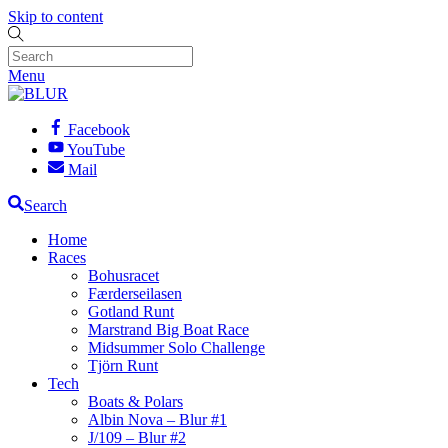
Skip to content
Menu
Facebook
YouTube
Mail
Search
Home
Races
Bohusracet
Færderseilasen
Gotland Runt
Marstrand Big Boat Race
Midsummer Solo Challenge
Tjörn Runt
Tech
Boats & Polars
Albin Nova – Blur #1
J/109 – Blur #2