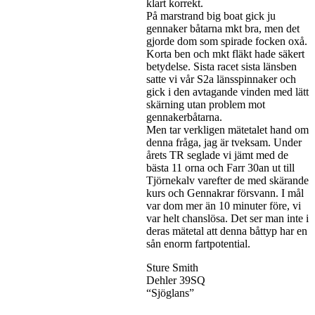
klart korrekt.
På marstrand big boat gick ju
gennaker båtarna mkt bra, men det
gjorde dom som spirade focken oxå.
Korta ben och mkt fläkt hade säkert
betydelse. Sista racet sista länsben
satte vi vår S2a länsspinnaker och
gick i den avtagande vinden med lätt
skärning utan problem mot
gennakerbåtarna.
Men tar verkligen mätetalet hand om
denna fråga, jag är tveksam. Under
årets TR seglade vi jämt med de
bästa 11 orna och Farr 30an ut till
Tjörnekalv varefter de med skärande
kurs och Gennakrar försvann. I mål
var dom mer än 10 minuter före, vi
var helt chanslösa. Det ser man inte i
deras mätetal att denna båttyp har en
sån enorm fartpotential.
Sture Smith
Dehler 39SQ
“Sjöglans”