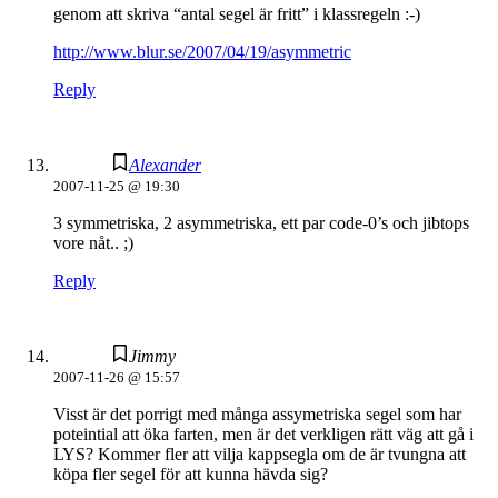
genom att skriva “antal segel är fritt” i klassregeln :-)
http://www.blur.se/2007/04/19/asymmetric
Reply
Alexander
2007-11-25 @ 19:30
3 symmetriska, 2 asymmetriska, ett par code-0’s och jibtops
vore nåt.. ;)
Reply
Jimmy
2007-11-26 @ 15:57
Visst är det porrigt med många assymetriska segel som har
poteintial att öka farten, men är det verkligen rätt väg att gå i
LYS? Kommer fler att vilja kappsegla om de är tvungna att
köpa fler segel för att kunna hävda sig?