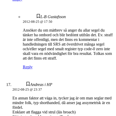
L-B Gustafsson
2012-08-25 @ 17:50
Ansöker du om mätbrev så anger du allar segel du
tänker ha ombord och blir bedömt utifrån det. Ev. straff
är inte offentligt, men det finns en kommentar i
handledningen till SRS att överdrivet många segel
och/eller segel med smalt register typ code-0 zero inte
skall vara en nödvändighet för bra resultat. Tolkas som
att det finns ett straff.
Reply
Andreas i HP
2012-08-25 @ 23:37
En annan faktor att väga in, tycker jag är om man seglar med
mindre folk, typ shorthanded, då anser jag assymetrisk är en
fördel.
Enklare att flagga vid strul (läs broach)