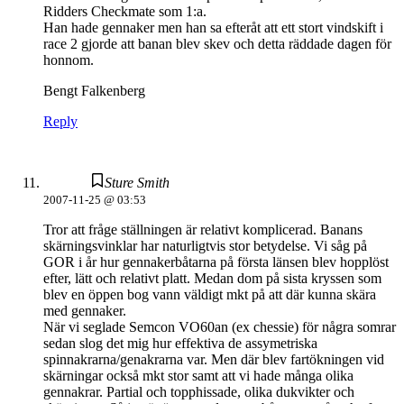
Ridders Checkmate som 1:a.
Han hade gennaker men han sa efteråt att ett stort vindskift i
race 2 gjorde att banan blev skev och detta räddade dagen för
honnom.
Bengt Falkenberg
Reply
Sture Smith
2007-11-25 @ 03:53
Tror att fråge ställningen är relativt komplicerad. Banans
skärningsvinklar har naturligtvis stor betydelse. Vi såg på
GOR i år hur gennakerbåtarna på första länsen blev hopplöst
efter, lätt och relativt platt. Medan dom på sista kryssen som
blev en öppen bog vann väldigt mkt på att där kunna skära
med gennaker.
När vi seglade Semcon VO60an (ex chessie) för några somrar
sedan slog det mig hur effektiva de assymetriska
spinnakrarna/genakrarna var. Men där blev fartökningen vid
skärningar också mkt stor samt att vi hade många olika
gennakrar. Partial och topphissade, olika dukvikter och