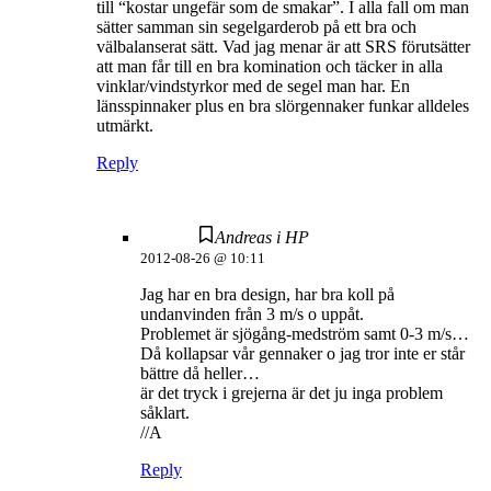
till “kostar ungefär som de smakar”. I alla fall om man
sätter samman sin segelgarderob på ett bra och
välbalanserat sätt. Vad jag menar är att SRS förutsätter
att man får till en bra komination och täcker in alla
vinklar/vindstyrkor med de segel man har. En
länsspinnaker plus en bra slörgennaker funkar alldeles
utmärkt.
Reply
Andreas i HP
2012-08-26 @ 10:11
Jag har en bra design, har bra koll på
undanvinden från 3 m/s o uppåt.
Problemet är sjögång-medström samt 0-3 m/s…
Då kollapsar vår gennaker o jag tror inte er står
bättre då heller…
är det tryck i grejerna är det ju inga problem
såklart.
//A
Reply