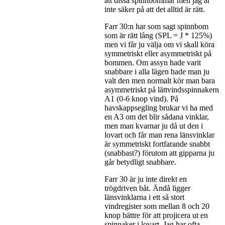
att dissa spinnbommar men jag är
inte säker på att det alltid är rätt.
Farr 30:n har som sagt spinnbom
som är rätt lång (SPL = J * 125%)
men vi får ju välja om vi skall köra
symmetriskt eller asymmetriskt på
bommen. Om assyn hade varit
snabbare i alla lägen hade man ju
valt den men normalt kör man bara
asymmetriskt på lättvindsspinnakern
A1 (0-6 knop vind). På
havskappsegling brukar vi ha med
en A3 om det blir sådana vinklar,
men man kvarnar ju då ut den i
lovart och får man rena länsvinklar
är symmetriskt fortfarande snabbt
(snabbast?) förutom att gipparna ju
går betydligt snabbare.
Farr 30 är ju inte direkt en
trögdriven båt. Ändå ligger
länsvinklarna i ett så stort
vindregister som mellan 8 och 20
knop bättre för att projicera ut en
spinnaker i lovart. Jag har ofta