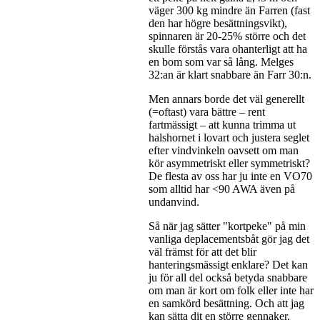
väger 300 kg mindre än Farren (fast
den har högre besättningsvikt),
spinnaren är 20-25% större och det
skulle förstås vara ohanterligt att ha
en bom som var så lång. Melges
32:an är klart snabbare än Farr 30:n.
Men annars borde det väl generellt
(=oftast) vara bättre – rent
fartmässigt – att kunna trimma ut
halshornet i lovart och justera seglet
efter vindvinkeln oavsett om man
kör asymmetriskt eller symmetriskt?
De flesta av oss har ju inte en VO70
som alltid har <90 AWA även på
undanvind.
Så när jag sätter "kortpeke" på min
vanliga deplacementsbåt gör jag det
väl främst för att det blir
hanteringsmässigt enklare? Det kan
ju för all del också betyda snabbare
om man är kort om folk eller inte har
en samkörd besättning. Och att jag
kan sätta dit en större gennaker,