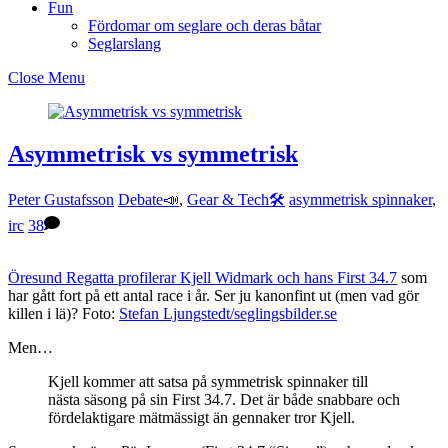
Fun
Fördomar om seglare och deras båtar
Seglarslang
Close Menu
Asymmetrisk vs symmetrisk
Peter Gustafsson
Debate📣
,
Gear & Tech🛠
asymmetrisk spinnaker
,
irc
38
Öresund Regatta profilerar Kjell Widmark och hans First 34.7
som
har gått fort på ett antal race i år. Ser ju kanonfint ut (men vad gör
killen i lä)? Foto:
Stefan Ljungstedt/seglingsbilder.se
Men…
Kjell kommer att satsa på symmetrisk spinnaker till
nästa säsong på sin First 34.7. Det är både snabbare och
fördelaktigare mätmässigt än gennaker tror Kjell.