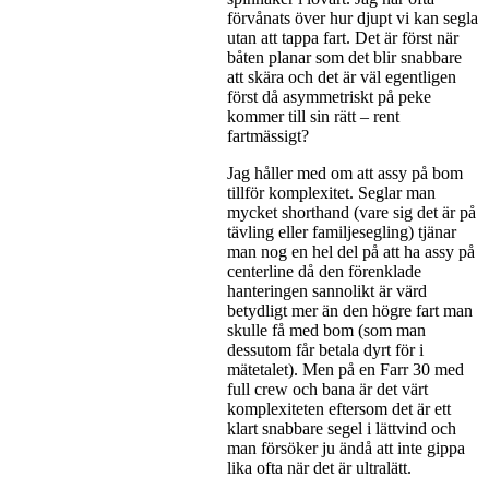
förvånats över hur djupt vi kan segla
utan att tappa fart. Det är först när
båten planar som det blir snabbare
att skära och det är väl egentligen
först då asymmetriskt på peke
kommer till sin rätt – rent
fartmässigt?
Jag håller med om att assy på bom
tillför komplexitet. Seglar man
mycket shorthand (vare sig det är på
tävling eller familjesegling) tjänar
man nog en hel del på att ha assy på
centerline då den förenklade
hanteringen sannolikt är värd
betydligt mer än den högre fart man
skulle få med bom (som man
dessutom får betala dyrt för i
mätetalet). Men på en Farr 30 med
full crew och bana är det värt
komplexiteten eftersom det är ett
klart snabbare segel i lättvind och
man försöker ju ändå att inte gippa
lika ofta när det är ultralätt.