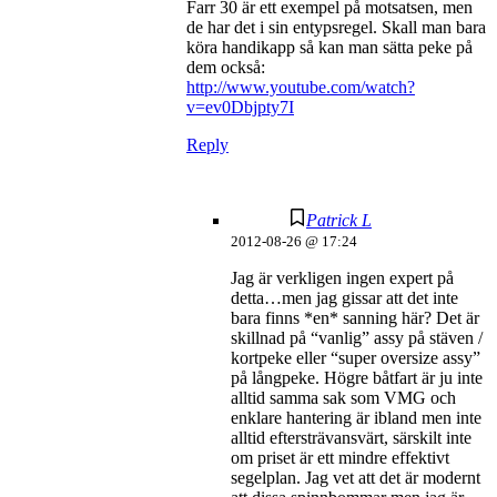
Farr 30 är ett exempel på motsatsen, men
de har det i sin entypsregel. Skall man bara
köra handikapp så kan man sätta peke på
dem också:
http://www.youtube.com/watch?
v=ev0Dbjpty7I
Reply
Patrick L
2012-08-26 @ 17:24
Jag är verkligen ingen expert på
detta…men jag gissar att det inte
bara finns *en* sanning här? Det är
skillnad på “vanlig” assy på stäven /
kortpeke eller “super oversize assy”
på långpeke. Högre båtfart är ju inte
alltid samma sak som VMG och
enklare hantering är ibland men inte
alltid eftersträvansvärt, särskilt inte
om priset är ett mindre effektivt
segelplan. Jag vet att det är modernt