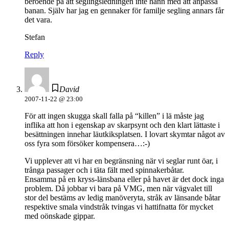
beroende på att seglingsledningen inte hann med att anpassa
banan. Själv har jag en gennaker för familje segling annars får
det vara.
Stefan
Reply
David
2007-11-22 @ 23:00
För att ingen skugga skall falla på “killen” i lä måste jag
inflika att hon i egenskap av skarpsynt och den klart lättaste i
besättningen innehar läutkiksplatsen. I lovart skymtar något av
oss fyra som försöker kompensera…:-)
Vi upplever att vi har en begränsning när vi seglar runt öar, i
trånga passager och i täta fält med spinnakerbåtar.
Ensamma på en kryss-länsbana eller på havet är det dock inga
problem. Då jobbar vi bara på VMG, men när vägvalet till
stor del bestäms av ledig manöveryta, stråk av länsande båtar
respektive smala vindstråk tvingas vi hattifnatta för mycket
med oönskade gippar.