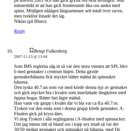
på ims-em 2001 och han gick grymt bra hela tävlingen. Min
minnesbild är att han gick frustrerande lika oss andra med
spinn. Möjligen nååågot långsammare sett totalt över racen,
men tveklöst lönade det sig.
Niklas (på Blues).
Reply
Bengt Falkenberg
2007-11-23 @ 13:04
Som IMS reglerna såg ut så var den stora vinsten att SPL blev
0 med gennaker i centrum linjen. Detta gjorde
gennakerbåtarna fick mycket bättre mättal än spinnaker
båtarna.
Den tyska 40.7:an som var med körde denna typ av gennaker
och gick mycket bra i kvalen som innefattade långkören med
öppna bogar. Bättre fart lägre mättal.
Han vann vår grupp i kvalet där vi bla var ca 8:a 40.7:or.
Tysken var den enda som i denna grupp körde gennaker. A-
Finalen gick på kryss-läns.
Vi slog Tysken i alla seglingarna i A-finalen med spinnacker.
Om jag minns rätt så bland oss i topp sex totalt så var det
50/50 mellan gennaker och spinnaker på båtarna, med De