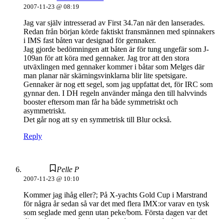
2007-11-23 @ 08:19
Jag var själv intresserad av First 34.7an när den lanserades.
Redan från början körde faktiskt fransmännen med spinnakers
i IMS fast båten var designad för gennaker.
Jag gjorde bedömningen att båten är för tung ungefär som J-
109an för att köra med gennaker. Jag tror att den stora
utväxlingen med gennaker kommer i båtar som Melges där
man planar när skärningsvinklarna blir lite spetsigare.
Gennaker är nog ett segel, som jag uppfattat det, för IRC som
gynnar den. I DH regeln använder många den till halvvinds
booster eftersom man får ha både symmetriskt och
asymmetriskt.
Det går nog att sy en symmetrisk till Blur också.
Reply
Pelle P
2007-11-23 @ 10:10
Kommer jag ihåg eller?; På X-yachts Gold Cup i Marstrand
för några år sedan så var det med flera IMX:or varav en tysk
som seglade med genn utan peke/bom. Första dagen var det