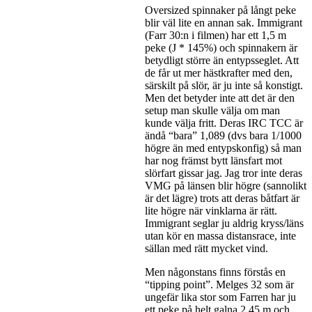
Oversized spinnaker på långt peke
blir väl lite en annan sak. Immigrant
(Farr 30:n i filmen) har ett 1,5 m
peke (J * 145%) och spinnakern är
betydligt större än entypsseglet. Att
de får ut mer hästkrafter med den,
särskilt på slör, är ju inte så konstigt.
Men det betyder inte att det är den
setup man skulle välja om man
kunde välja fritt. Deras IRC TCC är
ändå “bara” 1,089 (dvs bara 1/1000
högre än med entypskonfig) så man
har nog främst bytt länsfart mot
slörfart gissar jag. Jag tror inte deras
VMG på länsen blir högre (sannolikt
är det lägre) trots att deras båtfart är
lite högre när vinklarna är rätt.
Immigrant seglar ju aldrig kryss/läns
utan kör en massa distansrace, inte
sällan med rätt mycket vind.
Men någonstans finns förstås en
“tipping point”. Melges 32 som är
ungefär lika stor som Farren har ju
ett peke på helt galna 2,45 m och