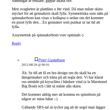
Sättningar är enklare, gippar ilkaså osv.
Men svagheten är plattläns o lite vind. Då man måste skära
mycket för att gennakern skall fylla. Symmetriska som sätts på
spinnakerbom kan visas o kollapsa o sedan om det kommer
en pusst fylls den…En gennaker som punkar ur tar tid att
fylla.
Assymetrisk på spinnakerbom vore optimalt:-)
Reply
Peter Gustafsson
2012-08-26 @ 00:01
Äh. Se till att få en bra design om du skall ha en
länsgennaker och träna på att segla den. Vi har klarat
oss utmärkt på kryss/läns i hårdare vind (a la Marstrand
Big Boat) och i lätt så måste alla skära.
Det kommer aldrig mer att komma en spinnbom på
någon av mina båtar :-)
Gällande SRS-tal så tycker jag att de segel man lägger