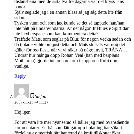
distansbana men de sista två-tre dagarna var det kryss-läns
banor.
Själv seglade jag i en annan klass så jag såg detta lite från
sidan.
Tysken vann och som jag kunde se det så tappade han/han
inte nått på undanvindarna. Är det någon fr Blues e Spiff där
ute i cyberspace som kan kommentera detta?
Träffade Mats, som seglar på Blur, för någon vecka sedan och
då tjötade vi lite om just detta och Mats slutsats var nog det
gäller för oss flesta när vi vi råkar på något nytt, TRÄNA…
Undrar hur många dopp Rohan Veal (han med bärplans
Moth:arna) gjorde innan han kom i kapp och förbi dom
vanliga.
Reply
Stefan
2007-11-23 @ 11:27
Hej igen
För att vara lite mer nyanserad så håller jag med ovanstående
kommentarer. En båt som lätt går upp i planing har säkert
fördel av asymetrisk rätt hanterad då kraft tillskottet ökar