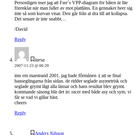
Personligen nser jag att Farr´s VPP-diagram för båten är lite
förenklat när man faller av mot plattläns. En gennaker beer sig
inte så som kurvan visar. Den går från at dra till att kollapsa.
Det senare är inte snabbt…
/David
Reply
larsa
2007-11-23 @ 00:29
ims em marstrand 2001. jag hade főrmånen :( att se final
banseglingarna från sidan. de ridder seglade asymetrisk och
seglade grymt lågt alla länsar och hans resultat blev grymt.
kommande säsong blir det irc racer med både asy och sym. vi
får se vad vi gillar bäst.
cheers
Reply
Anders Nilsson