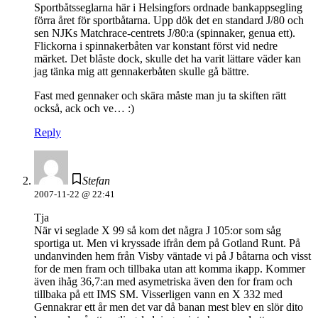
Sportbåtsseglarna här i Helsingfors ordnade bankappsegling
förra året för sportbåtarna. Upp dök det en standard J/80 och
sen NJKs Matchrace-centrets J/80:a (spinnaker, genua ett).
Flickorna i spinnakerbåten var konstant först vid nedre
märket. Det blåste dock, skulle det ha varit lättare väder kan
jag tänka mig att gennakerbåten skulle gå bättre.
Fast med gennaker och skära måste man ju ta skiften rätt
också, ack och ve… :)
Reply
Stefan
2007-11-22 @ 22:41
Tja
När vi seglade X 99 så kom det några J 105:or som såg
sportiga ut. Men vi kryssade ifrån dem på Gotland Runt. På
undanvinden hem från Visby väntade vi på J båtarna och visst
for de men fram och tillbaka utan att komma ikapp. Kommer
även ihåg 36,7:an med asymetriska även den for fram och
tillbaka på ett IMS SM. Visserligen vann en X 332 med
Gennakrar ett år men det var då banan mest blev en slör dito