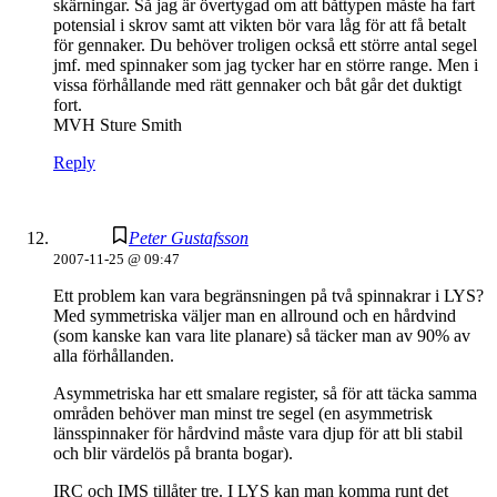
skärningar. Så jag är övertygad om att båttypen måste ha fart
potensial i skrov samt att vikten bör vara låg för att få betalt
för gennaker. Du behöver troligen också ett större antal segel
jmf. med spinnaker som jag tycker har en större range. Men i
vissa förhållande med rätt gennaker och båt går det duktigt
fort.
MVH Sture Smith
Reply
Peter Gustafsson
2007-11-25 @ 09:47
Ett problem kan vara begränsningen på två spinnakrar i LYS?
Med symmetriska väljer man en allround och en hårdvind
(som kanske kan vara lite planare) så täcker man av 90% av
alla förhållanden.
Asymmetriska har ett smalare register, så för att täcka samma
områden behöver man minst tre segel (en asymmetrisk
länsspinnaker för hårdvind måste vara djup för att bli stabil
och blir värdelös på branta bogar).
IRC och IMS tillåter tre. I LYS kan man komma runt det