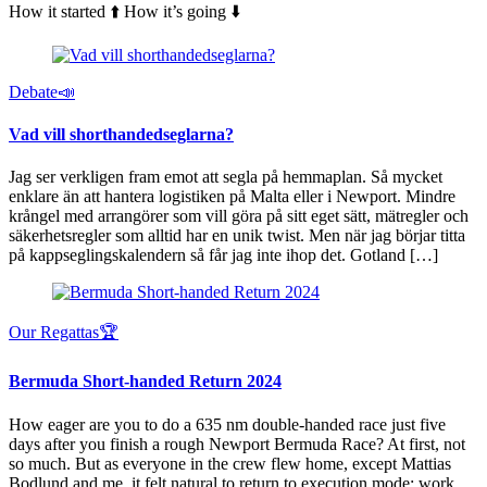
How it started ⬆️ How it’s going ⬇️
Debate📣
Vad vill shorthandedseglarna?
Jag ser verkligen fram emot att segla på hemmaplan. Så mycket
enklare än att hantera logistiken på Malta eller i Newport. Mindre
krångel med arrangörer som vill göra på sitt eget sätt, mätregler och
säkerhetsregler som alltid har en unik twist. Men när jag börjar titta
på kappseglingskalendern så får jag inte ihop det. Gotland […]
Our Regattas🏆
Bermuda Short-handed Return 2024
How eager are you to do a 635 nm double-handed race just five
days after you finish a rough Newport Bermuda Race? At first, not
so much. But as everyone in the crew flew home, except Mattias
Bodlund and me, it felt natural to return to execution mode: work