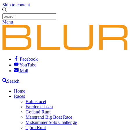
Skip to content
Menu
Facebook
YouTube
Mail
Search
Home
Races
Bohusracet
Færderseilasen
Gotland Runt
Marstrand Big Boat Race
Midsummer Solo Challenge
Tjörn Runt