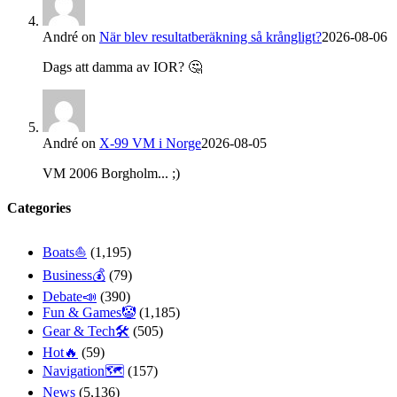
André
on
När blev resultatberäkning så krångligt?
2026-08-06
Dags att damma av IOR? 🤔
André
on
X-99 VM i Norge
2026-08-05
VM 2006 Borgholm... ;)
Categories
Boats⛵️
(1,195)
Business💰
(79)
Debate📣
(390)
Fun & Games🤡
(1,185)
Gear & Tech🛠
(505)
Hot🔥
(59)
Navigation🗺
(157)
News
(5,136)