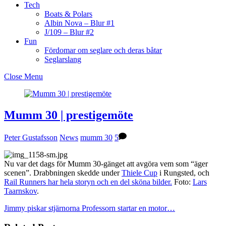
Tech
Boats & Polars
Albin Nova – Blur #1
J/109 – Blur #2
Fun
Fördomar om seglare och deras båtar
Seglarslang
Close Menu
Mumm 30 | prestigemöte
Peter Gustafsson
News
mumm 30
5
Nu var det dags för Mumm 30-gänget att avgöra vem som “äger
scenen”. Drabbningen skedde under
Thiele Cup
i Rungsted, och
Rail Runners har hela storyn och en del sköna bilder.
Foto:
Lars
Taarnskov
.
Jimmy piskar stjärnorna
Professorn startar en motor…