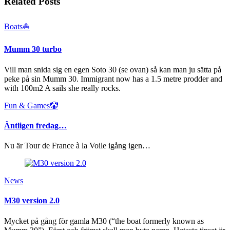
Related Posts
Boats⛵️
Mumm 30 turbo
Vill man snida sig en egen Soto 30 (se ovan) så kan man ju sätta på
peke på sin Mumm 30. Immigrant now has a 1.5 metre prodder and
with 100m2 A sails she really rocks.
Fun & Games🤡
Äntligen fredag…
Nu är Tour de France à la Voile igång igen…
News
M30 version 2.0
Mycket på gång för gamla M30 (“the boat formerly known as