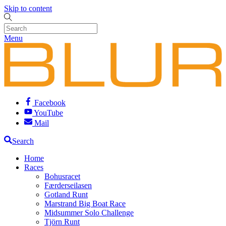
Skip to content
Menu
Facebook
YouTube
Mail
Search
Home
Races
Bohusracet
Færderseilasen
Gotland Runt
Marstrand Big Boat Race
Midsummer Solo Challenge
Tjörn Runt