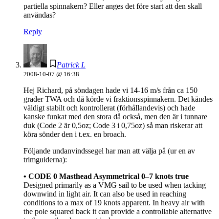
partiella spinnakern? Eller anges det före start att den skall
användas?
Reply
Patrick L
2008-10-07 @ 16:38
Hej Richard, på söndagen hade vi 14-16 m/s från ca 150
grader TWA och då körde vi fraktionsspinnakern. Det kändes
väldigt stabilt och kontrollerat (förhållandevis) och hade
kanske funkat med den stora då också, men den är i tunnare
duk (Code 2 är 0,5oz; Code 3 i 0,75oz) så man riskerar att
köra sönder den i t.ex. en broach.
Följande undanvindssegel har man att välja på (ur en av
trimguiderna):
• CODE 0 Masthead Asymmetrical 0–7 knots true
Designed primarily as a VMG sail to be used when tacking
downwind in light air. It can also be used in reaching
conditions to a max of 19 knots apparent. In heavy air with
the pole squared back it can provide a controllable alternative