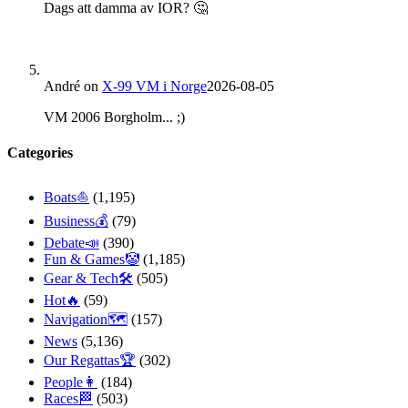
Dags att damma av IOR? 🤔
André
on
X-99 VM i Norge
2026-08-05
VM 2006 Borgholm... ;)
Categories
Boats⛵️
(1,195)
Business💰
(79)
Debate📣
(390)
Fun & Games🤡
(1,185)
Gear & Tech🛠
(505)
Hot🔥
(59)
Navigation🗺
(157)
News
(5,136)
Our Regattas🏆
(302)
People👩
(184)
Races🏁
(503)