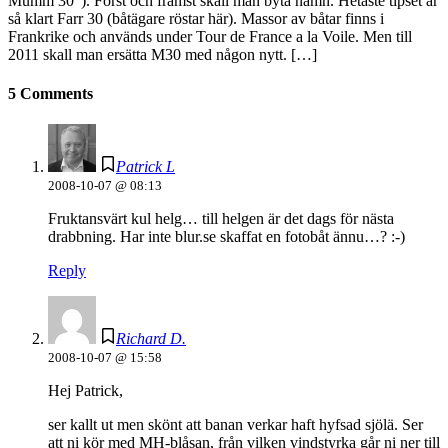
Mumm 30”). Först och främst skall man byta namn. Hetaste tipset är
så klart Farr 30 (båtägare röstar här). Massor av båtar finns i
Frankrike och används under Tour de France a la Voile. Men till
2011 skall man ersätta M30 med någon nytt. […]
5 Comments
Patrick L
2008-10-07 @ 08:13
Fruktansvärt kul helg… till helgen är det dags för nästa
drabbning. Har inte blur.se skaffat en fotobåt ännu…? :-)
Reply
Richard D.
2008-10-07 @ 15:58
Hej Patrick,
ser kallt ut men skönt att banan verkar haft hyfsad sjölä. Ser
att ni kör med MH-blåsan, från vilken vindstyrka går ni ner till