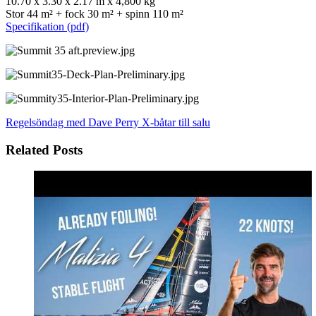
10.70 x 3.30 x 2.17 m x 4,800 kg
Stor 44 m² + fock 30 m² + spinn 110 m²
Specifikation (pdf)
Regelsöndag med Dave Perry
X-båtar till salu
Related Posts