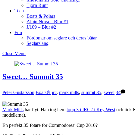
Tjörn Runt
Tech
Boats & Polars
Albin Nova – Blur #1
J/109 – Blur #2
Fun
Fördomar om seglare och deras båtar
Seglarslang
Close Menu
Sweet… Summit 35
Peter Gustafsson
Boats⛵️
irc
,
mark mills
,
summit 35
,
sweet
34
Mark Mills
har flyt. Han tog hem
topp 3 i IRC2 i Key West
och fick K
modellerna).
En perfekt 35-fotare för Commodores’ Cup 2010?