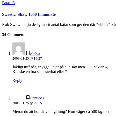
Boats⛵️
Sweet… Shaw 1050 Illuminate
Rob Swaw har ju designat ett antal båtar som ger den där “vill ha”-k
34 Comments
Patrik
2009-01-25 @ 19:27
Jäkligt tuff båt, snygga linjer på alla sätt men…….vikten:-(
Kanske en bra semesterbåt eller ?
Reply
Patrick L
2009-01-25 @ 20:15
Menar du att hon är väldigt tung? Hon väger ca 500 kg mer än