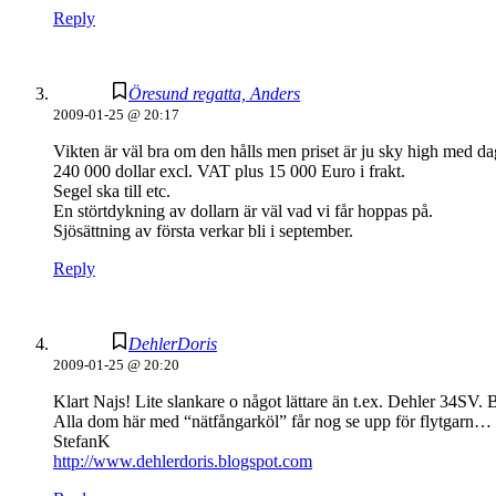
Reply
Öresund regatta, Anders
2009-01-25 @ 20:17
Vikten är väl bra om den hålls men priset är ju sky high med da
240 000 dollar excl. VAT plus 15 000 Euro i frakt.
Segel ska till etc.
En störtdykning av dollarn är väl vad vi får hoppas på.
Sjösättning av första verkar bli i september.
Reply
DehlerDoris
2009-01-25 @ 20:20
Klart Najs! Lite slankare o något lättare än t.ex. Dehler 34SV
Alla dom här med “nätfångarköl” får nog se upp för flytgarn… t
StefanK
http://www.dehlerdoris.blogspot.com