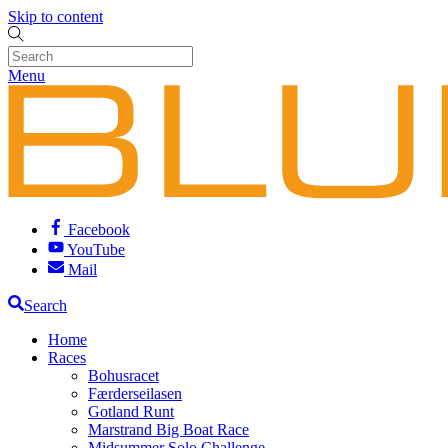
Skip to content
Menu
Facebook
YouTube
Mail
Search
Home
Races
Bohusracet
Færderseilasen
Gotland Runt
Marstrand Big Boat Race
Midsummer Solo Challenge