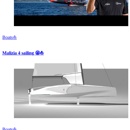
Boats⛵️
Malizia 4 sailing 🤩⛵️
Boats⛵️