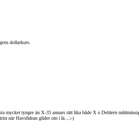
gens dollarkurs.
. Bra mycket tyngre än X-35 annars rätt lika både X o Dehlern måttmäs
rist när Havsfidran glider om i lä…;-)