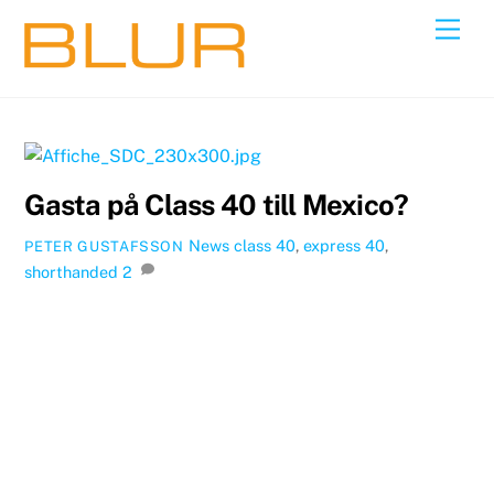
Skip
Back
Men
to
To
content
Top
Gasta på Class 40 till Mexico?
News
class 40
,
express 40
,
PETER GUSTAFSSON
shorthanded
2