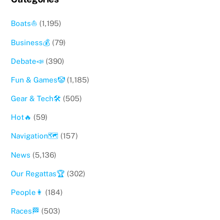
Boats⛵️
(1,195)
Business💰
(79)
Debate📣
(390)
Fun & Games🤡
(1,185)
Gear & Tech🛠
(505)
Hot🔥
(59)
Navigation🗺
(157)
News
(5,136)
Our Regattas🏆
(302)
People👩
(184)
Races🏁
(503)