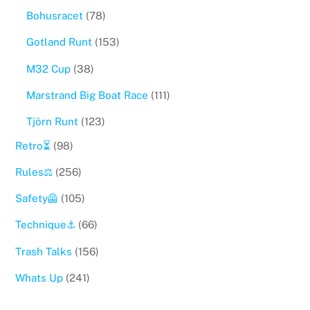
Bohusracet
(78)
Gotland Runt
(153)
M32 Cup
(38)
Marstrand Big Boat Race
(111)
Tjörn Runt
(123)
Retro⏳
(98)
Rules⚖️
(256)
Safety🦺
(105)
Technique⚓️
(66)
Trash Talks
(156)
Whats Up
(241)