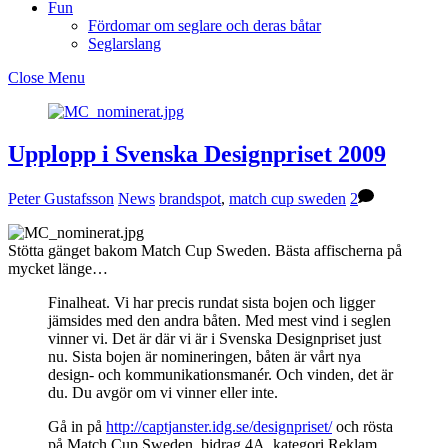
Fun
Fördomar om seglare och deras båtar
Seglarslang
Close Menu
Upplopp i Svenska Designpriset 2009
Peter Gustafsson
News
brandspot
,
match cup sweden
2
Stötta gänget bakom Match Cup Sweden. Bästa affischerna på
mycket länge…
Finalheat. Vi har precis rundat sista bojen och ligger
jämsides med den andra båten. Med mest vind i seglen
vinner vi. Det är där vi är i Svenska Designpriset just
nu. Sista bojen är nomineringen, båten är vårt nya
design- och kommunikationsmanér. Och vinden, det är
du. Du avgör om vi vinner eller inte.
Gå in på
http://captjanster.idg.se/designpriset/
och rösta
på Match Cup Sweden, bidrag 4A, kategori Reklam