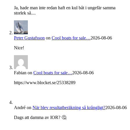
Ja, hade man inte redan haft en kul båt i ungefär samma
storlek så....
Peter Gustafsson
on
Cool boats for sale…
2026-08-06
Nice!
Fabian
on
Cool boats for sale…
2026-08-06
https://www.blocket.se/25338289
André
on
När blev resultatberäkning så krångligt?
2026-08-06
Dags att damma av IOR? 🤔