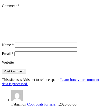
Comment
*
Name
*
Email
*
Website
This site uses Akismet to reduce spam.
Learn how your comment
data is processed.
Fabian
on
Cool boats for sale…
2026-08-06