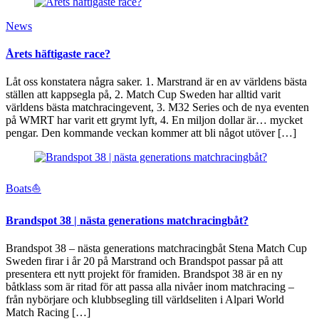
News
Årets häftigaste race?
Låt oss konstatera några saker. 1. Marstrand är en av världens bästa
ställen att kappsegla på, 2. Match Cup Sweden har alltid varit
världens bästa matchracingevent, 3. M32 Series och de nya eventen
på WMRT har varit ett grymt lyft, 4. En miljon dollar är… mycket
pengar. Den kommande veckan kommer att bli något utöver […]
Boats⛵️
Brandspot 38 | nästa generations matchracingbåt?
Brandspot 38 – nästa generations matchracingbåt Stena Match Cup
Sweden firar i år 20 på Marstrand och Brandspot passar på att
presentera ett nytt projekt för framiden. Brandspot 38 är en ny
båtklass som är ritad för att passa alla nivåer inom matchracing –
från nybörjare och klubbsegling till världseliten i Alpari World
Match Racing […]