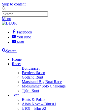
Skip to content
Menu
Facebook
YouTube
Mail
Search
Home
Races
Bohusracet
Færderseilasen
Gotland Runt
Marstrand Big Boat Race
Midsummer Solo Challenge
Tjörn Runt
Tech
Boats & Polars
Albin Nova – Blur #1
J/109 – Blur #2