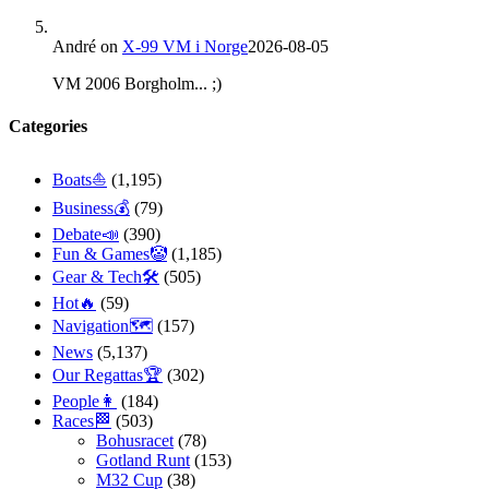
André
on
X-99 VM i Norge
2026-08-05
VM 2006 Borgholm... ;)
Categories
Boats⛵️
(1,195)
Business💰
(79)
Debate📣
(390)
Fun & Games🤡
(1,185)
Gear & Tech🛠
(505)
Hot🔥
(59)
Navigation🗺
(157)
News
(5,137)
Our Regattas🏆
(302)
People👩
(184)
Races🏁
(503)
Bohusracet
(78)
Gotland Runt
(153)
M32 Cup
(38)