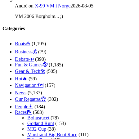
André
on
X-99 VM i Norge
2026-08-05
VM 2006 Borgholm... ;)
Categories
Boats⛵️
(1,195)
Business💰
(79)
Debate📣
(390)
Fun & Games🤡
(1,185)
Gear & Tech🛠
(505)
Hot🔥
(59)
Navigation🗺
(157)
News
(5,137)
Our Regattas🏆
(302)
People👩
(184)
Races🏁
(503)
Bohusracet
(78)
Gotland Runt
(153)
M32 Cup
(38)
Marstrand Big Boat Race
(111)