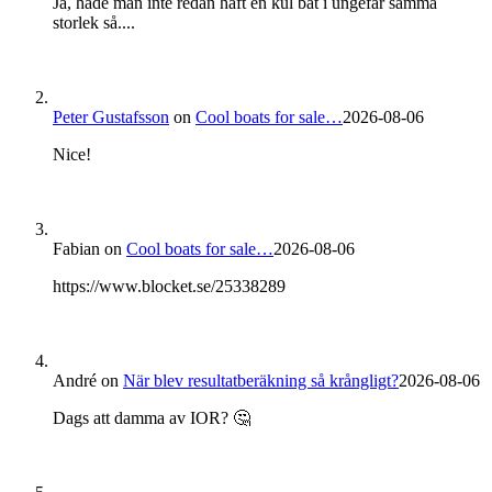
Ja, hade man inte redan haft en kul båt i ungefär samma
storlek så....
Peter Gustafsson
on
Cool boats for sale…
2026-08-06
Nice!
Fabian
on
Cool boats for sale…
2026-08-06
https://www.blocket.se/25338289
André
on
När blev resultatberäkning så krångligt?
2026-08-06
Dags att damma av IOR? 🤔