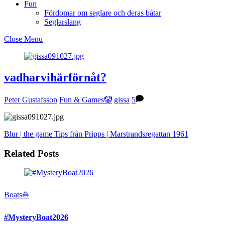
Fun
Fördomar om seglare och deras båtar
Seglarslang
Close Menu
vadharvihärförnåt?
Peter Gustafsson
Fun & Games🤡
gissa
5
Blur | the game
Tips från Pripps | Marstrandsregattan 1961
Related Posts
Boats⛵️
#MysteryBoat2026