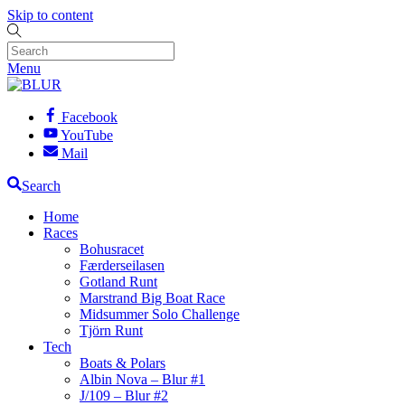
Skip to content
Menu
Facebook
YouTube
Mail
Search
Home
Races
Bohusracet
Færderseilasen
Gotland Runt
Marstrand Big Boat Race
Midsummer Solo Challenge
Tjörn Runt
Tech
Boats & Polars
Albin Nova – Blur #1
J/109 – Blur #2