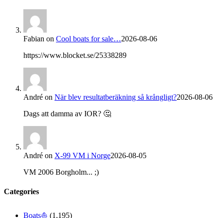
Fabian
on
Cool boats for sale…
2026-08-06
https://www.blocket.se/25338289
André
on
När blev resultatberäkning så krångligt?
2026-08-06
Dags att damma av IOR? 🤔
André
on
X-99 VM i Norge
2026-08-05
VM 2006 Borgholm... ;)
Categories
Boats⛵️
(1,195)