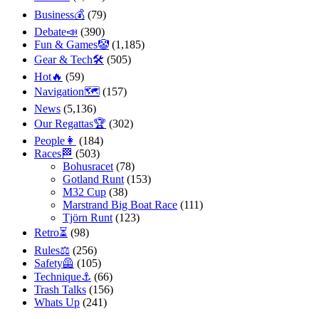
Business💰
(79)
Debate📣
(390)
Fun & Games🤡
(1,185)
Gear & Tech🛠
(505)
Hot🔥
(59)
Navigation🗺
(157)
News
(5,136)
Our Regattas🏆
(302)
People👩
(184)
Races🏁
(503)
Bohusracet
(78)
Gotland Runt
(153)
M32 Cup
(38)
Marstrand Big Boat Race
(111)
Tjörn Runt
(123)
Retro⏳
(98)
Rules⚖️
(256)
Safety🦺
(105)
Technique⚓️
(66)
Trash Talks
(156)
Whats Up
(241)