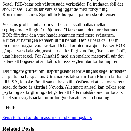
Segel, RIB-båtar och välutrustade verkstäder. På fredagen föll det
snö. Russell Coutts lär vara sängliggande med förkylning.
Rorsmannen James Spithill fick hoppa in på presskonferensen.
Veckans gruff handlar om var båtarna skall hållas mellan
seglingarna. Alinghi är nöjd med ”Darsenan”, den inre hamnen.
BOR föredrar den yttre handelshamnen med mera svängrum.
Kruxet är nämligen kanalen ut till banan. Den är bara ca 100 m
bred, med några tvära krökar. Det är för liten marginal tycker BOR
gänget, vars kala vingmast har ett kraftigt vindfång även som ”kal”,
utan hissat segel. För Alinghi 5 med sin smalare mastprofil går det
lättare att bogsera ut sin båt och hissa seglen utanför hamnpiren.
Det tidigare gruffet om ursprungslandet för Alinghis segel fortsätter
att puttra på bakplattan. Utmanarens talesman Tom Ehman lär ha åkt
till USA, kanske för att samla bevis till påståendet att schweizarens
segel de facto är gjorda i Nevada. Allt smått gnissel kan tolkas som
psykologisk krigföring, det gäller att hålla motståndaren ur balans.
Litet som skrytsnacket inför tungviktsmatcherna i boxning.
– Heffe
Senaste från Londonmässan
Grundkänningskurs
Related Posts