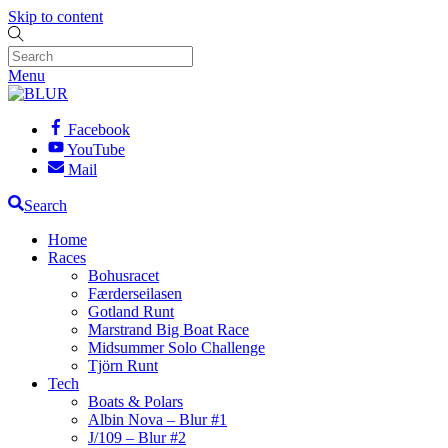
Skip to content
Menu
Facebook
YouTube
Mail
Search
Home
Races
Bohusracet
Færderseilasen
Gotland Runt
Marstrand Big Boat Race
Midsummer Solo Challenge
Tjörn Runt
Tech
Boats & Polars
Albin Nova – Blur #1
J/109 – Blur #2