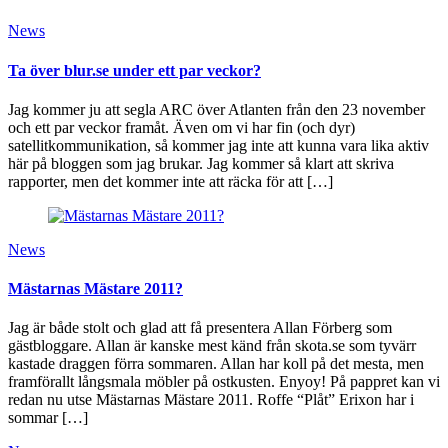
News
Ta över blur.se under ett par veckor?
Jag kommer ju att segla ARC över Atlanten från den 23 november
och ett par veckor framåt. Även om vi har fin (och dyr)
satellitkommunikation, så kommer jag inte att kunna vara lika aktiv
här på bloggen som jag brukar. Jag kommer så klart att skriva
rapporter, men det kommer inte att räcka för att […]
News
Mästarnas Mästare 2011?
Jag är både stolt och glad att få presentera Allan Förberg som
gästbloggare. Allan är kanske mest känd från skota.se som tyvärr
kastade draggen förra sommaren. Allan har koll på det mesta, men
framförallt långsmala möbler på ostkusten. Enyoy! På pappret kan vi
redan nu utse Mästarnas Mästare 2011. Roffe “Plåt” Erixon har i
sommar […]