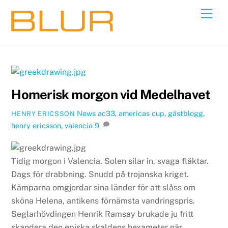
Skip
Back
Men
to
To
content
Top
Homerisk morgon vid Medelhavet
News
ac33
,
americas cup
,
gästblogg
,
HENRY ERICSSON
henry ericsson
,
valencia
9
Tidig morgon i Valencia. Solen silar in, svaga fläktar.
Dags för drabbning. Snudd på trojanska kriget.
Kämparna omgjordar sina länder för att slåss om
sköna Helena, antikens förnämsta vandringspris.
Seglarhövdingen Henrik Ramsay brukade ju fritt
skandera den episka skaldens hexameter när