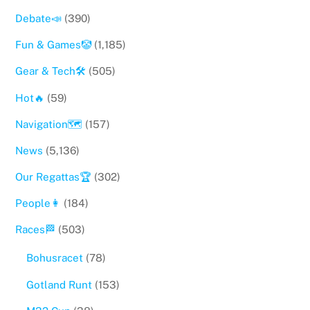
Debate📣
(390)
Fun & Games🤡
(1,185)
Gear & Tech🛠
(505)
Hot🔥
(59)
Navigation🗺
(157)
News
(5,136)
Our Regattas🏆
(302)
People👩
(184)
Races🏁
(503)
Bohusracet
(78)
Gotland Runt
(153)