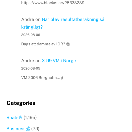
https://www.blocket.se/25338289
André
on
När blev resultatberäkning så
krångligt?
2026-08-06
Dags att damma av IOR? 🤔
André
on
X-99 VM i Norge
2026-08-05
VM 2006 Borgholm... ;)
Categories
Boats⛵️
(1,195)
Business💰
(79)