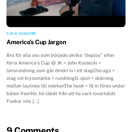
FUN & GAMES🤡
America’s Cup Jargon
Bra för alla oss som började skrika “deploy” efter
förra America’s Cup 😃 JK = John Kostecki =
länsrundning som går direkt in i ett slagChicago =
slag vid kryssmärke + rundningG-spot = skärning
mellan laylines till märkenThe hook = få in fören under
båten framför, bli läbåt från att ha varit lovartsbåt.
Funkar inte […]
9 Comments