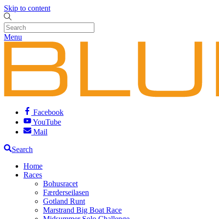
Skip to content
Menu
Facebook
YouTube
Mail
Search
Home
Races
Bohusracet
Færderseilasen
Gotland Runt
Marstrand Big Boat Race
Midsummer Solo Challenge