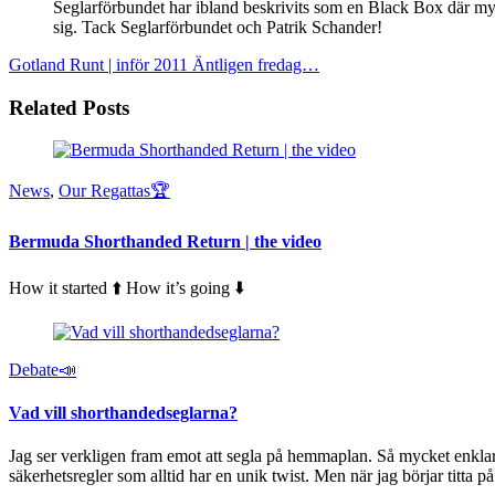
Seglarförbundet har ibland beskrivits som en Black Box där myck
sig. Tack Seglarförbundet och Patrik Schander!
Gotland Runt | inför 2011
Äntligen fredag…
Related Posts
News
,
Our Regattas🏆
Bermuda Shorthanded Return | the video
How it started ⬆️ How it’s going ⬇️
Debate📣
Vad vill shorthandedseglarna?
Jag ser verkligen fram emot att segla på hemmaplan. Så mycket enklare 
säkerhetsregler som alltid har en unik twist. Men när jag börjar titta 