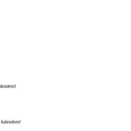
alendern!
i kalendern!