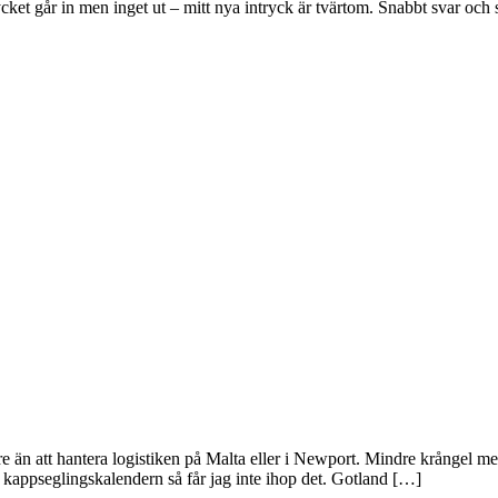
et går in men inget ut – mitt nya intryck är tvärtom. Snabbt svar och s
än att hantera logistiken på Malta eller i Newport. Mindre krångel med 
på kappseglingskalendern så får jag inte ihop det. Gotland […]