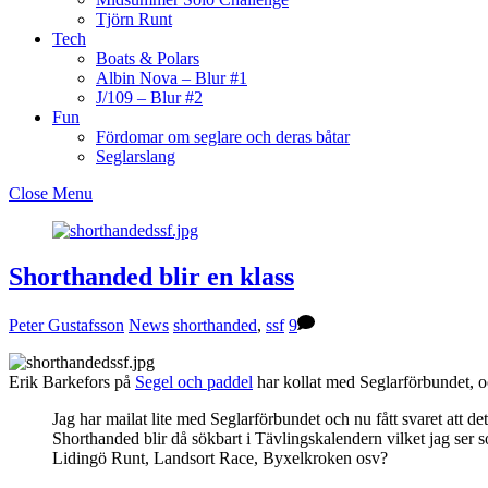
Tjörn Runt
Tech
Boats & Polars
Albin Nova – Blur #1
J/109 – Blur #2
Fun
Fördomar om seglare och deras båtar
Seglarslang
Close Menu
Shorthanded blir en klass
Peter Gustafsson
News
shorthanded
,
ssf
9
Erik Barkefors på
Segel och paddel
har kollat med Seglarförbundet, 
Jag har mailat lite med Seglarförbundet och nu fått svaret att de
Shorthanded blir då sökbart i Tävlingskalendern vilket jag ser s
Lidingö Runt, Landsort Race, Byxelkroken osv?