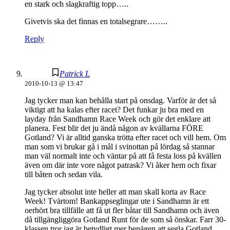
en stark och slagkraftig topp…..
Givetvis ska det finnas en totalsegrare……..
Reply
Patrick L
2010-10-13 @ 13:47
Jag tycker man kan behålla start på onsdag. Varför är det så
viktigt att ha kalas efter racet? Det funkar ju bra med en
layday från Sandhamn Race Week och gör det enklare att
planera. Fest blir det ju ändå någon av kvällarna FÖRE
Gotland? Vi är alltid ganska trötta efter racet och vill hem. Om
man som vi brukar gå i mål i svinottan på lördag så stannar
man väl normalt inte och väntar på att få festa loss på kvällen
även om där inte vore något patrask? Vi åker hem och fixar
till båten och sedan vila.
Jag tycker absolut inte heller att man skall korta av Race
Week! Tvärtom! Bankappseglingar ute i Sandhamn är ett
oerhört bra tillfälle att få ut fler båtar till Sandhamn och även
då tillgängliggöra Gotland Runt för de som så önskar. Farr 30-
klassen tror jag är betydligt mer benägen att segla Gotland