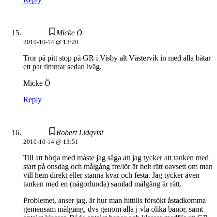
Micke Ö
2010-10-14 @ 13:20
Tror på pitt stop på GR i Visby alt Västervik in med alla båtar
ett par timmar sedan iväg.
Micke Ö
Reply
Robert Lidqvist
2010-10-14 @ 13:51
Till att börja med måste jag säga att jag tycker att tanken med
start på onsdag och målgång fre/lör är helt rätt oavsett om man
vill hem direkt eller stanna kvar och festa. Jag tycker även
tanken med en (någorlunda) samlad målgång är rätt.
Problemet, anser jag, är hur man hittills försökt åstadkomma
gemensam målgång, dvs genom alla j-vla olika banor, samt