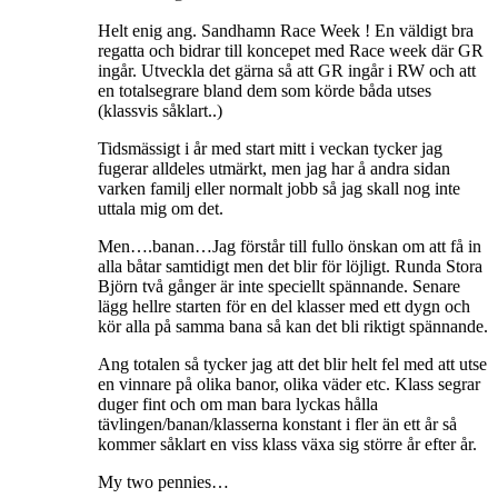
Helt enig ang. Sandhamn Race Week ! En väldigt bra
regatta och bidrar till koncepet med Race week där GR
ingår. Utveckla det gärna så att GR ingår i RW och att
en totalsegrare bland dem som körde båda utses
(klassvis såklart..)
Tidsmässigt i år med start mitt i veckan tycker jag
fugerar alldeles utmärkt, men jag har å andra sidan
varken familj eller normalt jobb så jag skall nog inte
uttala mig om det.
Men….banan…Jag förstår till fullo önskan om att få in
alla båtar samtidigt men det blir för löjligt. Runda Stora
Björn två gånger är inte speciellt spännande. Senare
lägg hellre starten för en del klasser med ett dygn och
kör alla på samma bana så kan det bli riktigt spännande.
Ang totalen så tycker jag att det blir helt fel med att utse
en vinnare på olika banor, olika väder etc. Klass segrar
duger fint och om man bara lyckas hålla
tävlingen/banan/klasserna konstant i fler än ett år så
kommer såklart en viss klass växa sig större år efter år.
My two pennies…