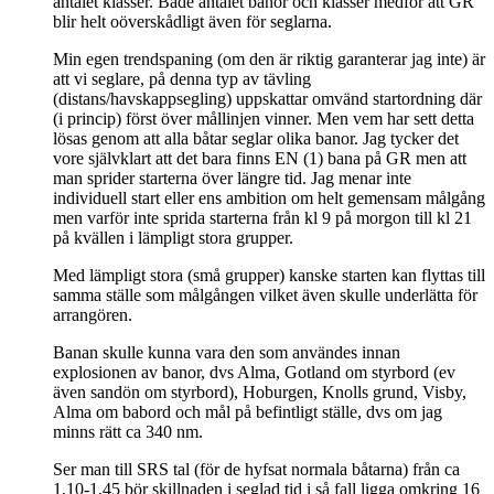
antalet klasser. Både antalet banor och klasser medför att GR
blir helt oöverskådligt även för seglarna.
Min egen trendspaning (om den är riktig garanterar jag inte) är
att vi seglare, på denna typ av tävling
(distans/havskappsegling) uppskattar omvänd startordning där
(i princip) först över mållinjen vinner. Men vem har sett detta
lösas genom att alla båtar seglar olika banor. Jag tycker det
vore självklart att det bara finns EN (1) bana på GR men att
man sprider starterna över längre tid. Jag menar inte
individuell start eller ens ambition om helt gemensam målgång
men varför inte sprida starterna från kl 9 på morgon till kl 21
på kvällen i lämpligt stora grupper.
Med lämpligt stora (små grupper) kanske starten kan flyttas till
samma ställe som målgången vilket även skulle underlätta för
arrangören.
Banan skulle kunna vara den som användes innan
explosionen av banor, dvs Alma, Gotland om styrbord (ev
även sandön om styrbord), Hoburgen, Knolls grund, Visby,
Alma om babord och mål på befintligt ställe, dvs om jag
minns rätt ca 340 nm.
Ser man till SRS tal (för de hyfsat normala båtarna) från ca
1,10-1,45 bör skillnaden i seglad tid i så fall ligga omkring 16