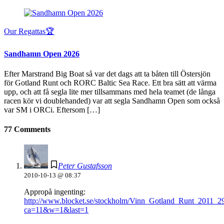
Our Regattas🏆
Sandhamn Open 2026
Efter Marstrand Big Boat så var det dags att ta båten till Östersjön
för Gotland Runt och RORC Baltic Sea Race. Ett bra sätt att värma
upp, och att få segla lite mer tillsammans med hela teamet (de långa
racen kör vi doublehanded) var att segla Sandhamn Open som också
var SM i ORCi. Eftersom […]
77 Comments
Peter Gustafsson
2010-10-13 @ 08:37
Appropå ingenting:
http://www.blocket.se/stockholm/Vinn_Gotland_Runt_2011_
ca=11&w=1&last=1