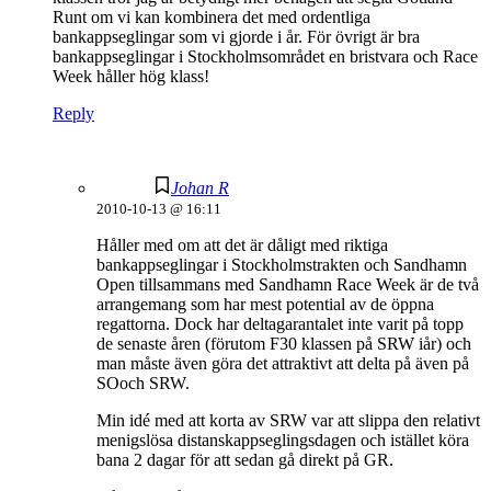
Runt om vi kan kombinera det med ordentliga
bankappseglingar som vi gjorde i år. För övrigt är bra
bankappseglingar i Stockholmsområdet en bristvara och Race
Week håller hög klass!
Reply
Johan R
2010-10-13 @ 16:11
Håller med om att det är dåligt med riktiga
bankappseglingar i Stockholmstrakten och Sandhamn
Open tillsammans med Sandhamn Race Week är de två
arrangemang som har mest potential av de öppna
regattorna. Dock har deltagarantalet inte varit på topp
de senaste åren (förutom F30 klassen på SRW iår) och
man måste även göra det attraktivt att delta på även på
SOoch SRW.
Min idé med att korta av SRW var att slippa den relativt
menigslösa distanskappseglingsdagen och istället köra
bana 2 dagar för att sedan gå direkt på GR.