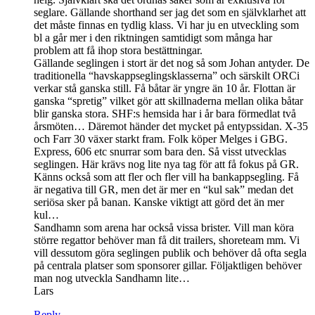
seglare. Gällande shorthand ser jag det som en självklarhet att
det måste finnas en tydlig klass. Vi har ju en utveckling som
bl a går mer i den riktningen samtidigt som många har
problem att få ihop stora bestättningar.
Gällande seglingen i stort är det nog så som Johan antyder. De
traditionella “havskappseglingsklasserna” och särskilt ORCi
verkar stå ganska still. Få båtar är yngre än 10 år. Flottan är
ganska “spretig” vilket gör att skillnaderna mellan olika båtar
blir ganska stora. SHF:s hemsida har i år bara förmedlat två
årsmöten… Däremot händer det mycket på entypssidan. X-35
och Farr 30 växer starkt fram. Folk köper Melges i GBG.
Express, 606 etc snurrar som bara den. Så visst utvecklas
seglingen. Här krävs nog lite nya tag för att få fokus på GR.
Känns också som att fler och fler vill ha bankappsegling. Få
är negativa till GR, men det är mer en “kul sak” medan det
seriösa sker på banan. Kanske viktigt att görd det än mer
kul…
Sandhamn som arena har också vissa brister. Vill man köra
större regattor behöver man få dit trailers, shoreteam mm. Vi
vill dessutom göra seglingen publik och behöver då ofta segla
på centrala platser som sponsorer gillar. Följaktligen behöver
man nog utveckla Sandhamn lite…
Lars
Reply