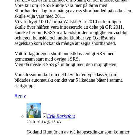
Vore kul om KSSS kunde vara mer på tårna med
Shorthanded. Jag tror många av oss shorthanded på ostkusten
skulle vilja vara med 2011.
Vi var drygt 100 båtar på Watski2Star 2010 och troligen
skulle över hälften vara intresserade att delta på GR 2011,
kanske fler om KSSS marknadsför den möjligheten via blur
och egen hemsida och andra klubbar typ Oxelösunds
segelskap som lockar så många att segla shorthanded.
Mitt förlag är egen shorthandedklass enligt SRS med
gemensam start med övriga i SRS.
Men då måste KSSS gå ut tidigt med den möjligheten.
Vore dessutom kul om det blev fler entypsklasser, som
bildades automatiskt om det var 5 likadana båtar i samma
startgrupp.
Reply
Erik Barkefors
2010-10-14 @ 15:43
Gotland Runt är en av två kappseglingar som kommer