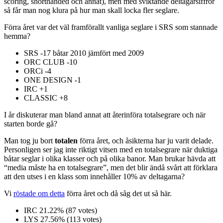
scoring, shorthanded och annat), men med sviktande deltagarsiffror
så får man nog klura på hur man skall locka fler seglare.
Förra året var det väl framförallt vanliga seglare i SRS som stannade
hemma?
SRS -17 båtar 2010 jämfört med 2009
ORC CLUB -10
ORCi -4
ONE DESIGN -1
IRC +1
CLASSIC +8
I år diskuterar man bland annat att återinföra totalsegrare och när
starten borde gå?
Man tog ju bort
totalen
förra året, och åsikterna har ju varit delade.
Personligen ser jag inte riktigt vitsen med en totalsegrare när duktiga
båtar seglar i olika klasser och på olika banor. Man brukar hävda att
“media måste ha en totalsegrare”, men det blir ändå svårt att förklara
att den utses i en klass som innehåller 10% av deltagarna?
Vi
röstade om detta
förra året och då såg det ut så här.
IRC 21.22% (87 votes)
LYS 27.56% (113 votes)