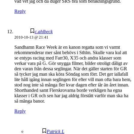
vad vet jag och då duger SRS bra som beräkningsgrund.
Reply
c.ahlbeck
2010-10-13 @ 21:41
Sandhamn Race Week är en kanon regatta som vi varmt
rekommenderar mer sånt behövs i Sthlm. Skulle vara kul att
se entyps racing med Farr30, X35 och andra klasser som
verkar vara på G. Gör snygga filmer, bilder otroligt dåligt av
den varan från dessa seglingar. När det gäller starten för GR
så tycker jag man ska köra Söndag som förr. Det ger iallafall
lite håll igång innan seglingen för efter vill man ofta bara hem,
stod nog inte så många fler kvar dagen efter iår än året innan.
Shorthanded samt Flerskrovarna borde verkligen ha egna
klasser i GR och sen har jag aldrig förstått varför man ska ha
så många banor.
Reply
Patrick L