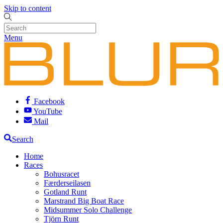
Skip to content
Menu
Facebook
YouTube
Mail
Search
Home
Races
Bohusracet
Færderseilasen
Gotland Runt
Marstrand Big Boat Race
Midsummer Solo Challenge
Tjörn Runt