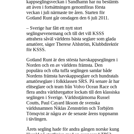
kappseglingsveckan i Sandhamn har nu bestämts
att även i fortsättningen genomföras första
veckan i juli närmaste tre åren. Starten för
Gotland Runt går onsdagen den 6 juli 2011.
– Sverige har fått ett nytt stort
seglingsevenemang och till det vill KSSS
attrahera såväl världens bästa seglare som glada
amatörer, säger Therese Ahlström, Klubbdirektör
för KSSS.
Gotland Runt är den största havskappseglingen i
Norden och en av världens främsta. Den
populära och ofta tuffa seglingen samlar både
Nordens främsta havskappseglare och hundratals
amatörseglare i folkklassen SRS. På senare år har
elitseglare och team från Volvo Ocean Race och
flera andra världsregattor lockats till den klassiska
seglingen i Sverige. Världsstjärnorna Russel
Coutts, Paul Cayard liksom de svenska
världsnamnen Niklas Zennström och Torbjörn
Törnqvist är några av de senaste årens toppnamn
i tävlingen.
Årets segling hade för andra gången norske kung