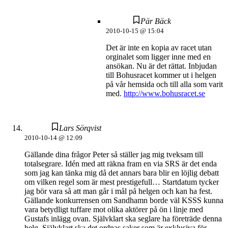
Pär Bäck
2010-10-15 @ 15:04
Det är inte en kopia av racet utan
orginalet som ligger inne med en
ansökan. Nu är det rättat. Inbjudan
till Bohusracet kommer ut i helgen
på vår hemsida och till alla som varit
med.
http://www.bohusracet.se
Lars Sörqvist
2010-10-14 @ 12:09
Gällande dina frågor Peter så ställer jag mig tveksam till
totalsegrare. Idén med att räkna fram en via SRS är det enda
som jag kan tänka mig då det annars bara blir en löjlig debatt
om vilken regel som är mest prestigefull… Startdatum tycker
jag bör vara så att man går i mål på helgen och kan ha fest.
Gällande konkurrensen om Sandhamn borde väl KSSS kunna
vara betydligt tuffare mot olika aktörer på ön i linje med
Gustafs inlägg ovan. Självklart ska seglare ha företräde denna
helg. Självklart ska det ordnas saker som är exklusiva för