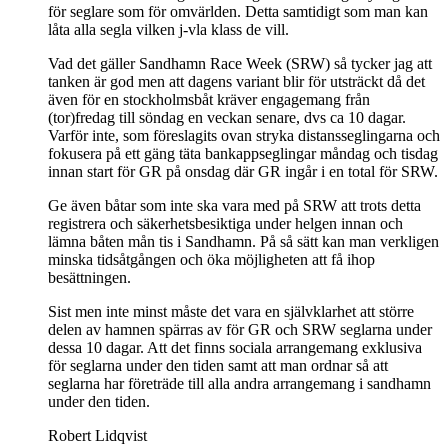
för seglare som för omvärlden. Detta samtidigt som man kan
låta alla segla vilken j-vla klass de vill.
Vad det gäller Sandhamn Race Week (SRW) så tycker jag att
tanken är god men att dagens variant blir för utsträckt då det
även för en stockholmsbåt kräver engagemang från
(tor)fredag till söndag en veckan senare, dvs ca 10 dagar.
Varför inte, som föreslagits ovan stryka distansseglingarna och
fokusera på ett gäng täta bankappseglingar måndag och tisdag
innan start för GR på onsdag där GR ingår i en total för SRW.
Ge även båtar som inte ska vara med på SRW att trots detta
registrera och säkerhetsbesiktiga under helgen innan och
lämna båten mån tis i Sandhamn. På så sätt kan man verkligen
minska tidsåtgången och öka möjligheten att få ihop
besättningen.
Sist men inte minst måste det vara en självklarhet att större
delen av hamnen spärras av för GR och SRW seglarna under
dessa 10 dagar. Att det finns sociala arrangemang exklusiva
för seglarna under den tiden samt att man ordnar så att
seglarna har företräde till alla andra arrangemang i sandhamn
under den tiden.
Robert Lidqvist