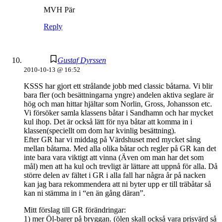
MVH Pär
Reply
Gustaf Dyrssen
2010-10-13 @ 16:52
KSSS har gjort ett strålande jobb med classic båtarna. Vi blir
bara fler (och besättningarna yngre) andelen aktiva seglare är
hög och man hittar hjältar som Norlin, Gross, Johansson etc.
Vi försöker samla klassens båtar i Sandhamn och har mycket
kul ihop. Det är också lätt för nya båtar att komma in i
klassen(speciellt om dom har kvinlig besättning).
Efter GR har vi middag på Värdshuset med mycket sång
mellan båtarna. Med alla olika båtar och regler på GR kan det
inte bara vara viktigt att vinna (Även om man har det som
mål) men att ha kul och trevligt är lättare att uppnå för alla. Då
större delen av fältet i GR i alla fall har några år på nacken
kan jag bara rekommendera att ni byter upp er till träbåtar så
kan ni stämma in i “en än gång däran”.
Mitt förslag till GR förändringar:
1) mer Öl-barer på bryggan. (ölen skall också vara prisvärd så