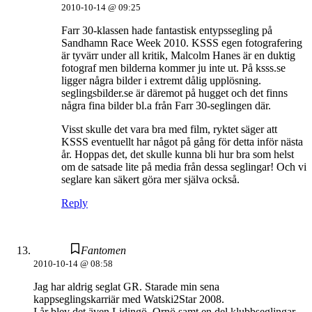
2010-10-14 @ 09:25
Farr 30-klassen hade fantastisk entypssegling på
Sandhamn Race Week 2010. KSSS egen fotografering
är tyvärr under all kritik, Malcolm Hanes är en duktig
fotograf men bilderna kommer ju inte ut. På ksss.se
ligger några bilder i extremt dålig upplösning.
seglingsbilder.se är däremot på hugget och det finns
några fina bilder bl.a från Farr 30-seglingen där.
Visst skulle det vara bra med film, ryktet säger att
KSSS eventuellt har något på gång för detta inför nästa
år. Hoppas det, det skulle kunna bli hur bra som helst
om de satsade lite på media från dessa seglingar! Och vi
seglare kan säkert göra mer själva också.
Reply
Fantomen
2010-10-14 @ 08:58
Jag har aldrig seglat GR. Starade min sena
kappseglingskarriär med Watski2Star 2008.
I år blev det även Lidingö, Ornö samt en del klubbseglingar.