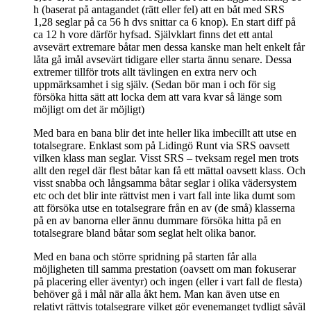
h (baserat på antagandet (rätt eller fel) att en båt med SRS
1,28 seglar på ca 56 h dvs snittar ca 6 knop). En start diff på
ca 12 h vore därför hyfsad. Självklart finns det ett antal
avsevärt extremare båtar men dessa kanske man helt enkelt får
låta gå imål avsevärt tidigare eller starta ännu senare. Dessa
extremer tillför trots allt tävlingen en extra nerv och
uppmärksamhet i sig själv. (Sedan bör man i och för sig
försöka hitta sätt att locka dem att vara kvar så länge som
möjligt om det är möjligt)
Med bara en bana blir det inte heller lika imbecillt att utse en
totalsegrare. Enklast som på Lidingö Runt via SRS oavsett
vilken klass man seglar. Visst SRS – tveksam regel men trots
allt den regel där flest båtar kan få ett mättal oavsett klass. Och
visst snabba och långsamma båtar seglar i olika vädersystem
etc och det blir inte rättvist men i vart fall inte lika dumt som
att försöka utse en totalsegrare från en av (de små) klasserna
på en av banorna eller ännu dummare försöka hitta på en
totalsegrare bland båtar som seglat helt olika banor.
Med en bana och större spridning på starten får alla
möjligheten till samma prestation (oavsett om man fokuserar
på placering eller äventyr) och ingen (eller i vart fall de flesta)
behöver gå i mål när alla åkt hem. Man kan även utse en
relativt rättvis totalsegrare vilket gör evenemanget tydligt såväl