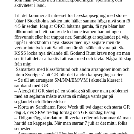
aktiviteter i land.
Till det kommer att intresset för havskappsegling med större
båtar i Stockholmstrakten inte håller samma höga nivå som fö
4-5 år sedan. Idag är ORCi båtarna gamla, få nya båtar har
tillkommit och ett par av de ledande teamen har antingen
försvunnit eller har trappat ner. Samtidigt är seglandet på väg
uppåt i Stockholm i nya klasser med nya seglare men de
verkar inte tycka att Sandhamn är rätt ställe att vara på. Ska
KSSS locka nya tävlande till Gotland Runt krävs nog att man
ser till att det är attraktivt att vara med och tävla. Några förslag
från mig:
-Samarbeta med klassförbund och andra arrangörer inom och
utom Sverige så att GR blir del i andra kappseglingsserier
– Se till att arrangera SM/NM/EM/VM i aktuella klasser i
samband med GR
– Återgå till GR start på en söndag så slipper man problemet
med att seglarna måste avsätta så många vardagar på
seglandet och förberedelser
– Korta av Sandhamn Race Week till två dagar och starta GR
dag 3, dvs SRW fredag-lördag och GR söndag-tisdag
– Tidigarelägg startdatum till veckan efter midsommar då man
har tid att kappsegla. När man startar 7 juli är det mitt i folks
semester
– Arrangera en speciell “Junior klass” i en enklare entypsbåt