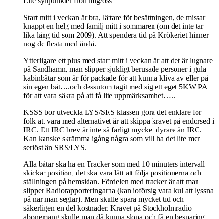
Lite synpunkter fron mig/oss
Start mitt i veckan är bra, lättare för besättningen, de missar
knappt en helg med familj mitt i sommaren (om det inte tar
lika lång tid som 2009). Att spendera tid på Krökeriet hinner
nog de flesta med ändå.
Ytterligare ett plus med start mitt i veckan är att det är lugnare
på Sandhamn, man slipper sjukligt berusade personer i gula
kabinbåtar som är för packade för att kunna kliva av eller på
sin egen båt….och dessutom tagit med sig ett eget 5KW PA
för att vara säkra på att få lite uppmärksamhet…..
KSSS bör utveckla LYS/SRS klassen göra det enklare för
folk att vara med alternativet är att skippa kravet på endorsed i
IRC. Ett IRC brev är inte så farligt mycket dyrare än IRC.
Kan kanske skrämma igång några som vill ha det lite mer
seriöst än SRS/LYS.
Alla båtar ska ha en Tracker som med 10 minuters intervall
skickar position, det ska vara lätt att följa positionerna och
ställningen på hemsidan. Fördelen med tracker är att man
slipper Radiorapporteringarna (kan ioförsig vara kul att lyssna
på när man seglar). Men skulle spara mycket tid och
säkerligen en del kostnader. Kravet på Stockholmradio
abonemang skulle man då kunna slopa och få en besparing