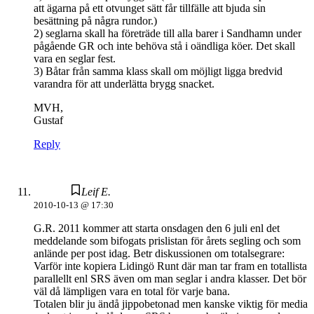
att ägarna på ett otvunget sätt får tillfälle att bjuda sin
besättning på några rundor.)
2) seglarna skall ha företräde till alla barer i Sandhamn under
pågående GR och inte behöva stå i oändliga köer. Det skall
vara en seglar fest.
3) Båtar från samma klass skall om möjligt ligga bredvid
varandra för att underlätta brygg snacket.
MVH,
Gustaf
Reply
Leif E.
2010-10-13 @ 17:30
G.R. 2011 kommer att starta onsdagen den 6 juli enl det
meddelande som bifogats prislistan för årets segling och som
anlände per post idag. Betr diskussionen om totalsegrare:
Varför inte kopiera Lidingö Runt där man tar fram en totallista
parallellt enl SRS även om man seglar i andra klasser. Det bör
väl då lämpligen vara en total för varje bana.
Totalen blir ju ändå jippobetonad men kanske viktig för media