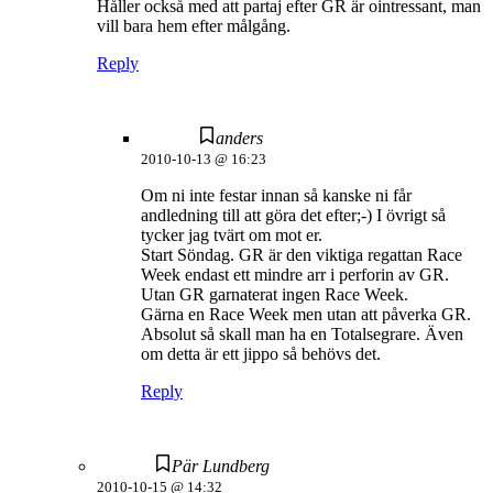
Håller också med att partaj efter GR är ointressant, man
vill bara hem efter målgång.
Reply
anders
2010-10-13 @ 16:23
Om ni inte festar innan så kanske ni får
andledning till att göra det efter;-) I övrigt så
tycker jag tvärt om mot er.
Start Söndag. GR är den viktiga regattan Race
Week endast ett mindre arr i perforin av GR.
Utan GR garnaterat ingen Race Week.
Gärna en Race Week men utan att påverka GR.
Absolut så skall man ha en Totalsegrare. Även
om detta är ett jippo så behövs det.
Reply
Pär Lundberg
2010-10-15 @ 14:32