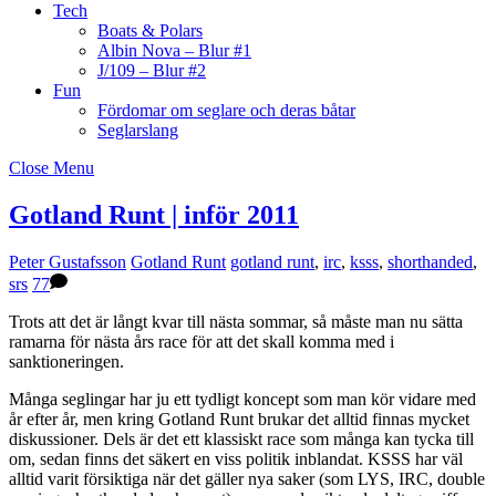
Tech
Boats & Polars
Albin Nova – Blur #1
J/109 – Blur #2
Fun
Fördomar om seglare och deras båtar
Seglarslang
Close Menu
Gotland Runt | inför 2011
Peter Gustafsson
Gotland Runt
gotland runt
,
irc
,
ksss
,
shorthanded
,
srs
77
Trots att det är långt kvar till nästa sommar, så måste man nu sätta
ramarna för nästa års race för att det skall komma med i
sanktioneringen.
Många seglingar har ju ett tydligt koncept som man kör vidare med
år efter år, men kring Gotland Runt brukar det alltid finnas mycket
diskussioner. Dels är det ett klassiskt race som många kan tycka till
om, sedan finns det säkert en viss politik inblandat. KSSS har väl
alltid varit försiktiga när det gäller nya saker (som LYS, IRC, double