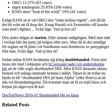
ORCi 15.37% (63 votes)
ingen totalsegrare 25.85% (106 votes)
KSSS utser “boat of the week” 10% (41 votes)
Enligt KSSS så är väl ORCi den “enda seriösa regeln”, och då lär
det bli svårt att få ihop det. Kung Harald och Zennström vill kanske
vara med i fighten… Svårt läge. Vad tycker ni?
Den andra frågan är
starten
. Eller snarare målgången. Med start mitt
i veckan blir det party på helgen efter race. Men då är det omöjligt
för seglare att få plats i ett Sandhamn som domineras av partygänget
från stan. Svårt läge. Vad tycker ni?
Sedan måste KSSS bestämma sig kring
doublehanded
. Förra året
fanns det med i inbjudan och
62 personer sade i en undersökning
här
att de ville segla shorthanded SRS. Men KSSS lämnade oklara
besked och många stannade hemma i stället. Tipset är att redan nu
bjuda in till “shorthanded SRS på bana Alpha” (eller Bravo) så att
alla vet förutsättningarna. Då kommer man att få en rejäl klass och
början på något nytt & kul.
DesTopNews 2010-41
Shorthanded blir en klass
Related Posts