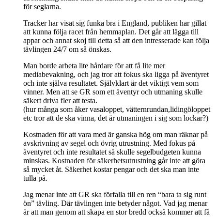
för seglarna.
Tracker har visat sig funka bra i England, publiken har gillat
att kunna följa racet från hemmaplan. Det går att lägga till
appar och annat skoj till detta så att den intresserade kan följa
tävlingen 24/7 om så önskas.
Man borde arbeta lite hårdare för att få lite mer
mediabevakning, och jag tror att fokus ska ligga på äventyret
och inte själva resultatet. Självklart är det viktigt vem som
vinner. Men att se GR som ett äventyr och utmaning skulle
säkert driva fler att testa.
(hur många som åker vasaloppet, vätternrundan,lidingöloppet
etc tror att de ska vinna, det är utmaningen i sig som lockar?)
Kostnaden för att vara med är ganska hög om man räknar på
avskrivning av segel och övrig utrustning. Med fokus på
äventyret och inte resultatet så skulle segelbudgeten kunna
minskas. Kostnaden för säkerhetsutrustning går inte att göra
så mycket åt. Säkerhet kostar pengar och det ska man inte
tulla på.
Jag menar inte att GR ska förfalla till en ren “bara ta sig runt
ön” tävling. Där tävlingen inte betyder något. Vad jag menar
är att man genom att skapa en stor bredd också kommer att få