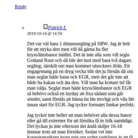
Reply
Patrick L
2010-10-14 @ 14:56
Det var väl bara 1 distanssegling på SRW. Jag är helt
för att stryka den men vill då gärna ha fler
kryss/länsbanor istället. Det är inte alla som vill segla
Gotland Runt och då blir det tunt med bara två dagars
segling, särskilt om man kommer utsocknes ifrån. Ett
engagemang på en dryg vecka blir det ju förstås då om
man seglar både bana och EGR, men det går inte att
både ha kakan och äta den. Vill man ha kortare tid får
man välja. Seglar man både kryss/länsbanor och EGR
så behövs också en layday att fixa sådant som går
sönder, samt förstås att hinna ha lite trevligt och vila lite
innan start för EGR. Jag tycker formatet funkar perfekt.
Jag tycker inte heller att man behöver alla dessa banor
eller gå till extremer för att försöka få in folk samtidigt.
Det lyckas ju inte eftersom det ändå skiljer 16-18
timmar trots att man försöker. Sedan vet inte
konspiratorikern inom mig om syftet verkligen är att få