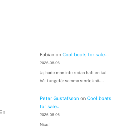
Fabian
on
Cool boats for sale…
2026-08-06
Ja, hade man inte redan haft en kul
båt i ungefär samma storlek så....
Peter Gustafsson
on
Cool boats
for sale…
 En
2026-08-06
Nice!