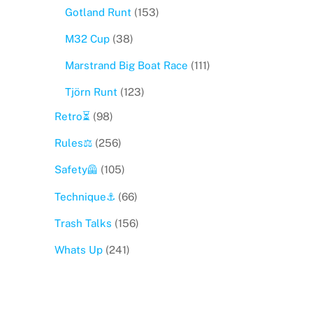
Gotland Runt
(153)
M32 Cup
(38)
Marstrand Big Boat Race
(111)
Tjörn Runt
(123)
Retro⏳
(98)
Rules⚖️
(256)
Safety🦺
(105)
Technique⚓️
(66)
Trash Talks
(156)
Whats Up
(241)