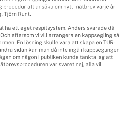
g procedur att ansöka om nytt mätbrev varje år
, Tjörn Runt.
l ha ett eget respitsystem. Anders svarade då
Och eftersom vi vill arrangera en kappsegling så
 formen. En lösning skulle vara att skapa en TUR-
andra sidan kan man då inte ingå i kappseglingen
frågan om någon i publiken kunde tänkta isg att
mätbrevsproceduren var svaret nej, alla vill