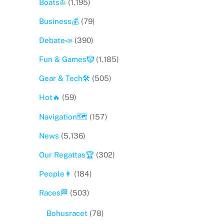
Boats⛵️
(1,195)
Business💰
(79)
Debate📣
(390)
Fun & Games🤡
(1,185)
Gear & Tech🛠
(505)
Hot🔥
(59)
Navigation🗺
(157)
News
(5,136)
Our Regattas🏆
(302)
People👩
(184)
Races🏁
(503)
Bohusracet
(78)