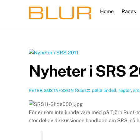
Skip
Home
Races
to
content
Nyheter i SRS 2
Rules⚖️
pelle lindell
,
regler
,
srs
PETER GUSTAFSSON
För er som inte kunde vara med på Tjörn Runt-t
stor del av diskussionen handlade om SRS, så h