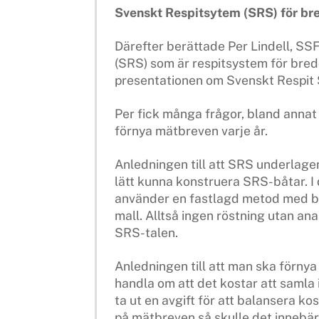
Svenskt Respitsytem (SRS) för b
Därefter berättade Per Lindell, S
(SRS) som är respitsystem för bred
presentationen om Svenskt Respit
Per fick många frågor, bland anna
förnya mätbreven varje år.
Anledningen till att SRS underlagen 
lätt kunna konstruera SRS-båtar. I
använder en fastlagd metod med bl
mall. Alltså ingen röstning utan an
SRS-talen.
Anledningen till att man ska förny
handla om att det kostar att samla 
ta ut en avgift för att balansera k
på mätbreven så skulle det inneb