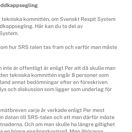
reddkappsegling
SF tekniska kommittén, om Svenskt Respit System
dkappsegling. Här kan du ta del av
 System.
t om hur SRS talen tas fram och varför man måste
inte är offentligt är enligt Per att då skulle man
 den tekniska kommittén ingår 8 personer som
and annat bedömningar efter en föreskriven
alys och diskussion som ligger som underlag för
a mätbreven varje år verkade enligt Per mest
in datan till SRS-talen och att man därför måste
ostnaderna. Och om man skulle ha längre giltighet
ära en högre engångskostnad. Men åhörarna