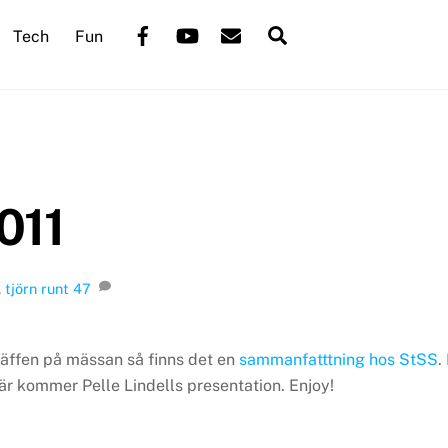
Back
Facebook
YouTube
Mail
Search
Tech
Fun
To
Top
011
,
tjörn runt
47
räffen på mässan så finns det en
sammanfatttning hos StSS
.
är kommer Pelle Lindells presentation. Enjoy!