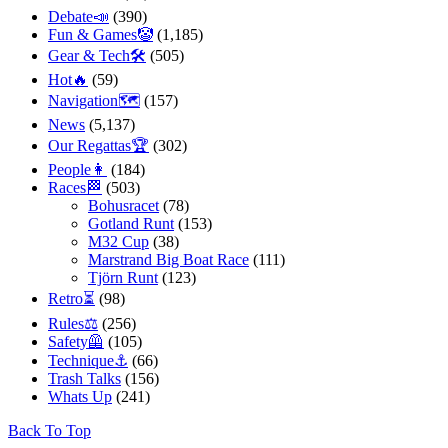
Debate📣
(390)
Fun & Games🤡
(1,185)
Gear & Tech🛠
(505)
Hot🔥
(59)
Navigation🗺
(157)
News
(5,137)
Our Regattas🏆
(302)
People👩
(184)
Races🏁
(503)
Bohusracet
(78)
Gotland Runt
(153)
M32 Cup
(38)
Marstrand Big Boat Race
(111)
Tjörn Runt
(123)
Retro⏳
(98)
Rules⚖️
(256)
Safety🦺
(105)
Technique⚓️
(66)
Trash Talks
(156)
Whats Up
(241)
Back To Top