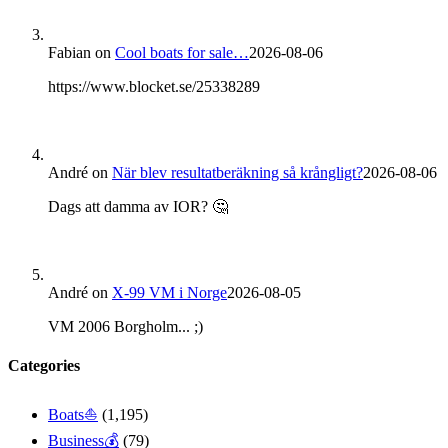
Fabian
on
Cool boats for sale…
2026-08-06
https://www.blocket.se/25338289
André
on
När blev resultatberäkning så krångligt?
2026-08-06
Dags att damma av IOR? 🤔
André
on
X-99 VM i Norge
2026-08-05
VM 2006 Borgholm... ;)
Categories
Boats⛵️
(1,195)
Business💰
(79)