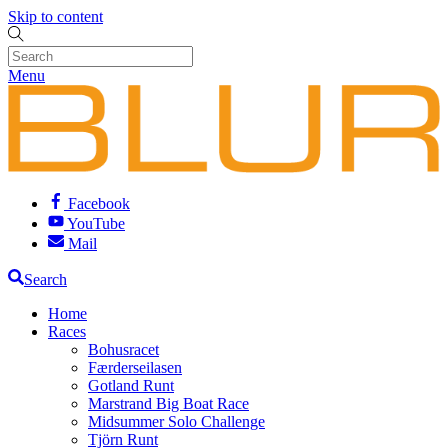
Skip to content
Menu
Facebook
YouTube
Mail
Search
Home
Races
Bohusracet
Færderseilasen
Gotland Runt
Marstrand Big Boat Race
Midsummer Solo Challenge
Tjörn Runt