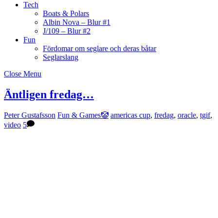
Tech
Boats & Polars
Albin Nova – Blur #1
J/109 – Blur #2
Fun
Fördomar om seglare och deras båtar
Seglarslang
Close Menu
Äntligen fredag…
Peter Gustafsson
Fun & Games🤡
americas cup
,
fredag
,
oracle
,
tgif
,
video
5