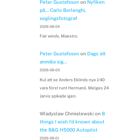
Peter Gustafsson
on
Nyfiken
på… Carlo Borlenghi,
seglingsfotograf
2026-08-04
Fair winds, Maestro.
Peter Gustafsson
on
Dags att
anmäla sig…
2026-08-03
Kul att se Anders Eklinds nya J/40
vara först runt Hermanö. Melges 24
Jarvis spikade igen.
Wladyslaw Chmielewski
on
8
things I wish I’d known about
the B&G H5000 Autopilot
2026-08-01