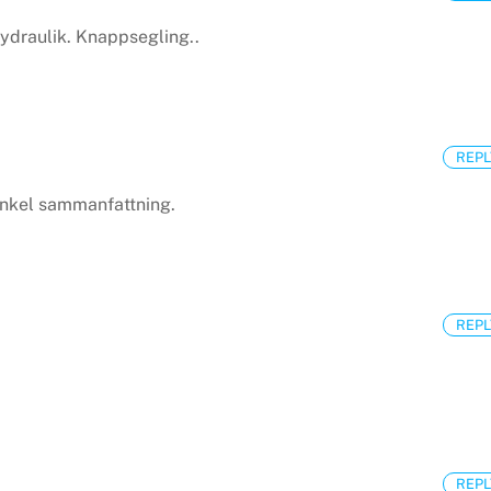
hydraulik. Knappsegling..
REPL
 enkel sammanfattning.
REPL
REPL