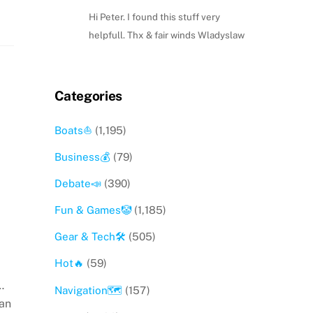
Hi Peter. I found this stuff very
helpfull. Thx & fair winds Wladyslaw
Categories
Boats⛵️
(1,195)
Business💰
(79)
Debate📣
(390)
Fun & Games🤡
(1,185)
Gear & Tech🛠
(505)
Hot🔥
(59)
…
Navigation🗺
(157)
tan