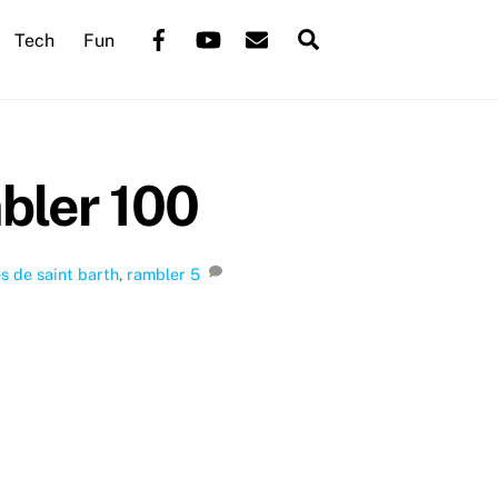
Back
Facebook
YouTube
Mail
Search
Tech
Fun
To
Top
bler 100
es de saint barth
,
rambler
5