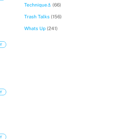
Technique⚓️
(66)
Trash Talks
(156)
Whats Up
(241)
Y
Y
Y