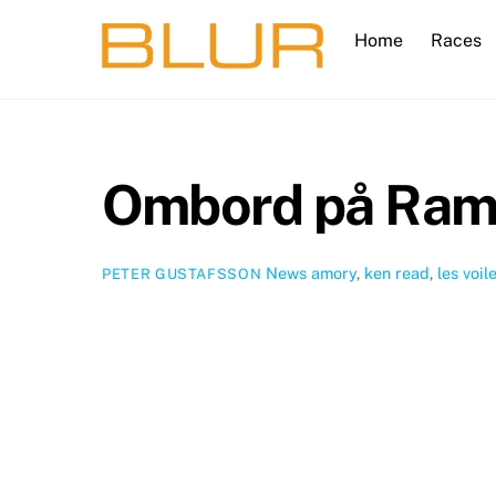
Skip
Home
Races
to
content
Ombord på Ram
News
amory
,
ken read
,
les voil
PETER GUSTAFSSON