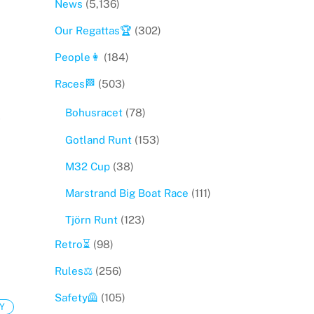
News
(5,136)
Our Regattas🏆
(302)
People👩
(184)
Races🏁
(503)
Bohusracet
(78)
-
Gotland Runt
(153)
M32 Cup
(38)
Marstrand Big Boat Race
(111)
Tjörn Runt
(123)
Retro⏳
(98)
Rules⚖️
(256)
Safety🦺
(105)
Y