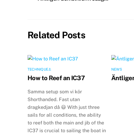
Related Posts
TECHNIQUE⚓️
NEWS
How to Reef an IC37
Äntlige
Samma setup som vi kör
Shorthanded. Fast utan
dragkedjan då 😃 With just three
sails for all conditions, the ability
to reef both the main and jib of the
IC37 is crucial to sailing the boat in