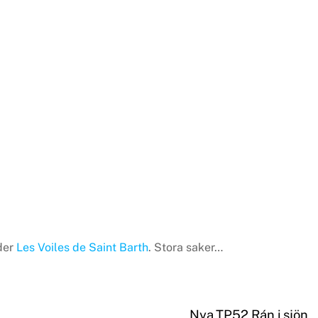
der
Les Voiles de Saint Barth
. Stora saker…
Nya TP52 Rán i sjön