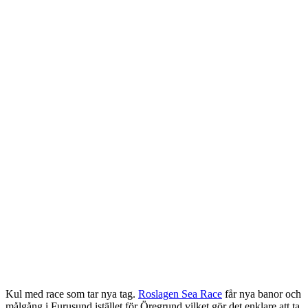
Kul med race som tar nya tag.
Roslagen Sea Race
får nya banor och
målgång i Furusund istället för Öregrund vilket gör det enklare att ta