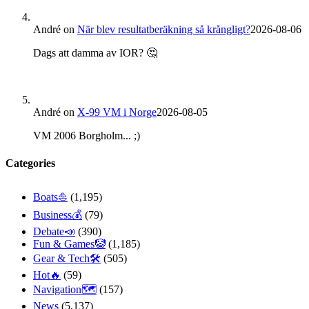
André
on
När blev resultatberäkning så krångligt?
2026-08-06
Dags att damma av IOR? 🤔
André
on
X-99 VM i Norge
2026-08-05
VM 2006 Borgholm... ;)
Categories
Boats⛵️
(1,195)
Business💰
(79)
Debate📣
(390)
Fun & Games🤡
(1,185)
Gear & Tech🛠
(505)
Hot🔥
(59)
Navigation🗺
(157)
News
(5,137)