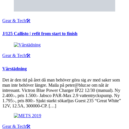
Gear & Tech🛠
J/125 Callisto | refit from start to finish
Gear & Tech🛠
Vårstädning
Det är den tid på året då man behöver göra sig av med saker som
man inte behöver längre. Maila på peter@blur.se om nåt är
intressant. Victron Blue Power Charger IP22 12/30 (manual). Ny
2.400:-, pris 1.500:- Jabsco PAR-Max 2.9 vattentryckspump. Ny
1.795:-, pris 800:- Sjukt starkt sökarljus Guest 235 “Great White”
12V, 12.5A, 300000-CP. […]
Gear & Tech🛠