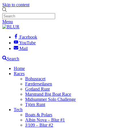
Skip to content
Menu
Facebook
YouTube
Mail
Search
Home
Races
Bohusracet
Færderseilasen
Gotland Runt
Marstrand Big Boat Race
Midsummer Solo Challenge
Tjörn Runt
Tech
Boats & Polars
Albin Nova – Blur #1
J/109 – Blur #2