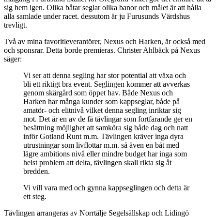
sig hem igen. Olika båtar seglar olika banor och målet är att hålla
alla samlade under racet. dessutom är ju Furusunds Värdshus
trevligt.
Två av mina favoritleverantörer, Nexus och Harken, är också med
och sponsrar. Detta borde premieras. Christer Ahlbäck på Nexus
säger:
Vi ser att denna segling har stor potential att växa och
bli ett riktigt bra event. Seglingen kommer att avverkas
genom skärgård som öppet hav. Både Nexus och
Harken har många kunder som kappseglar, både på
amatör- och elitnivå vilket denna segling inriktar sig
mot. Det är en av de få tävlingar som fortfarande ger en
besättning möjlighet att samköra sig både dag och natt
inför Gotland Runt m.m. Tävlingen kräver inga dyra
utrustningar som livflottar m.m. så även en båt med
lägre ambitions nivå eller mindre budget har inga som
helst problem att delta, tävlingen skall rikta sig åt
bredden.
Vi vill vara med och gynna kappseglingen och detta är
ett steg.
Tävlingen arrangeras av Norrtälje Segelsällskap och Lidingö