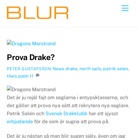
Skip
Back
Men
to
To
content
Top
Prova Drake?
News
drake
,
north sails
,
patrik salen
,
PETER GUSTAFSSON
theis palm
11
Det är ju rejäl fajt om seglarna i entypsklasserna, och
det gäller att prova nya sätt att rekrytera nya seglare.
Patrik Salén och
Svensk Drakklubb
har ett sjysst
erbjudande
för de som är sugna att prova på.
Det är ju nästan så man blir sugen själv, även om jag