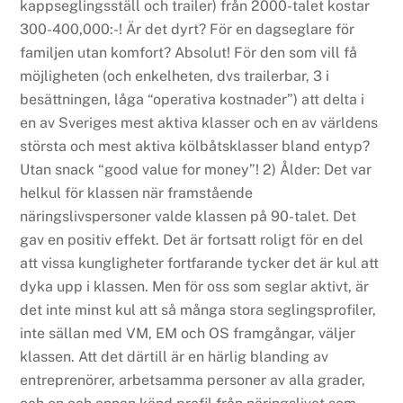
kappseglingsställ och trailer) från 2000-talet kostar
300-400,000:-! Är det dyrt? För en dagseglare för
familjen utan komfort? Absolut!
För den som vill få
möjligheten (och enkelheten, dvs trailerbar, 3 i
besättningen, låga “operativa kostnader”) att delta i
en av Sveriges mest aktiva klasser och en av världens
största och mest aktiva kölbåtsklasser bland entyp?
Utan snack “good value for money”!
2) Ålder: Det var
helkul för klassen när framstående
näringslivspersoner valde klassen på 90-talet. Det
gav en positiv effekt. Det är fortsatt roligt för en del
att vissa kungligheter fortfarande tycker det är kul att
dyka upp i klassen. Men för oss som seglar aktivt, är
det inte minst kul att så många stora seglingsprofiler,
inte sällan med VM, EM och OS framgångar, väljer
klassen. Att det därtill är en härlig blanding av
entreprenörer, arbetsamma personer av alla grader,