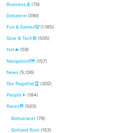
Business💰
(79)
Debate📣
(390)
Fun & Games🤡
(1,185)
Gear & Tech🛠
(505)
Hot🔥
(59)
Navigation🗺
(157)
News
(5,136)
Our Regattas🏆
(302)
People👩
(184)
Races🏁
(503)
Bohusracet
(78)
Gotland Runt
(153)