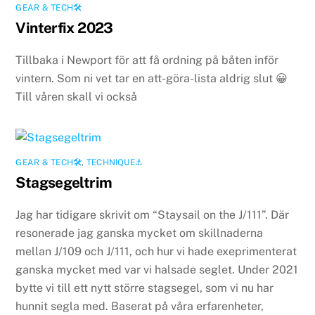
GEAR & TECH🛠
Vinterfix 2023
Tillbaka i Newport för att få ordning på båten inför
vintern. Som ni vet tar en att-göra-lista aldrig slut 😀
Till våren skall vi också
GEAR & TECH🛠
,
TECHNIQUE⚓️
Stagsegeltrim
Jag har tidigare skrivit om “Staysail on the J/111”. Där
resonerade jag ganska mycket om skillnaderna
mellan J/109 och J/111, och hur vi hade exeprimenterat
ganska mycket med var vi halsade seglet. Under 2021
bytte vi till ett nytt större stagsegel, som vi nu har
hunnit segla med. Baserat på våra erfarenheter,