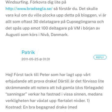
Windsurfing.
Förkovra dig lite på
http://www.bradsegla.se/
så förstår du. Det skulle
vara kul om du ville plocka upp detta på bloggen, vi är
allt som oftast 30 delatagare på Cupseglingarna och
det spås upp emot 100 deltagare på VM i början av
Augusti som körs i Nivå, Danmark.
Patrik
REPLY
2011-05-25 @ 01:31
Hej! Först tack till Peter som har lagt upp vårt
erbjudande att prova drake! Därtill är det förvisso lite
skrämmande att notera att två gamla (dvs förlegade)
“sanningar” verkar ha fastnad i vissa sinnen, medans
verkligheten har växlat upp flertalet nivåer.
1)
Kostnad: En bra begagnad drake (med