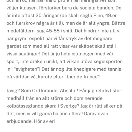
och en och annan känd profil från näringslivet som
väljer klassen, förstärker bara de sociala banden. De
är inte oftast 20-åringar (de skall segla Finn, 49:er
och flerskrov några år till), men de är allt yngre. Bättre
medelåldern, säg 45-55 i snitt. Det hindrar inte att vi
har grym respekt när vi får stryk av det mognare
gardet som med all rätt visar var skåpet skall stå i
vissa seglingar! Det är ju hela njutningen med vår
sport, inte draken unikt, att vi kan utöva segelsporten
in i “evigheten”! Det är nog lite knepigare med tennis
på världsnivå, karate eller “tour de france”!
Jävig? Som Ordförande, Absolut! Får jag relativt stort
medhåll från en allt större och dominerande
kölbåtsseglande skara i Sverige? Jag är rätt säker på
det, men vi vill gärna ha ännu flera! Därav ovan
erbjudande. Hör av er!