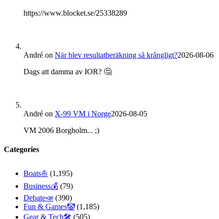
https://www.blocket.se/25338289
André
on
När blev resultatberäkning så krångligt?
2026-08-06
Dags att damma av IOR? 🤔
André
on
X-99 VM i Norge
2026-08-05
VM 2006 Borgholm... ;)
Categories
Boats⛵️
(1,195)
Business💰
(79)
Debate📣
(390)
Fun & Games🤡
(1,185)
Gear & Tech🛠
(505)