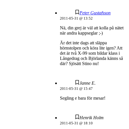
Peter Gustafsson
2011-05-31 @ 13:52
Nä, din grej är väl att kolla på nätet
när andra kappseglar ;-)
Är det inte dags att släppa
hörnstolpen och köra lite igen? Att
det är två X-99 som bildar klass i
Långedrag och Björlanda känns så
där? Sjösätt Stino nu!
Janne E.
2011-05-31 @ 15:47
Segling e bara för mesar!
Henrik Holm
2011-05-31 @ 18:10