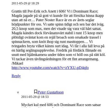
2011-05-29 @ 18:29
Grattis till Per-Erik och Anett i 606! Vi i Dominant Race;
Magda jagade på så gott vi kunde för att försöka hinna ikapp
utan att nå er… Pater Noster Race är en av årets seglar
höjdpunkter för oss. Vi satte spinn tidigt och sen bar det iväg.
20,5 knop som max, men det visade sig vara väl hårt satsat.
Magda kändes dock förvånansvärt stabil i runt 15 knop men
plötsligt oväntat kom en rejäl broach som orsakade trassel i
spinnackern, som knöt ihop sig runt masttoppen… Vi
tvingades bryta vilket känns surt idag. Vi får i alla fall leva på
en härlig seglingsupplevelse. Fredrik på fördäck filmade en
snutt med hjälmkamera under tiden som vi höll oss på rätt köl.
Vi tackar även tävlingsledningen för ett fint arrangemang.
/Mikael
http://www.youtube.com/watch?v=zYXU-pD4qfo
Reply
Peter Gustafsson
2011-05-29 @ 18:53
Mycket kul med 606 och Dominant Race som satsar