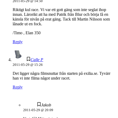
2011-05-29 @ 14:50
Riktigt kul race. Vi var ett gott gäng som inte seglat ihop
innan. Lärorikt att ha med Patrik från Blur och börja få en
känsla för nivån på erat gäng. Tack till Martin Nilsson som
lånade ut en fock.
/Timo , Elan 350
Reply
Calle P
2011-05-29 @ 15:26
Det ligger några filmsnuttar från starten på exilia.se. Tyvärr
han vi inte filma något under racet.
Reply
Jakob
2011-05-29 @ 20:09