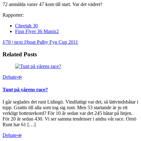
72 anmälda varav 47 kom till start. Var det vädret?
Rapporter:
Cheetah 30
Finn Flyer 36 Manix2
J/70 | next J/boat
Palby Fyn Cup 2011
Related Posts
Debate📣
Tunt på vårens race?
I går seglades det runt Lidingö. Vindfattigt var det, så lättvindsbåtar i
topp. Grattis till alla som tog sig runt. Men 53 startande är ju ett
verkligt bottenrekord? För 10 år sedan var det 245 båtar på linjen.
För 20 år sedan 430. Vi ser samma tendenser i andra vår race. Ornö
Runt har 61 […]
Debate📣