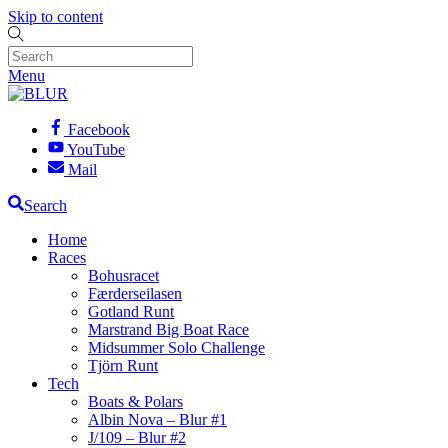
Skip to content
Menu
Facebook
YouTube
Mail
Search
Home
Races
Bohusracet
Færderseilasen
Gotland Runt
Marstrand Big Boat Race
Midsummer Solo Challenge
Tjörn Runt
Tech
Boats & Polars
Albin Nova – Blur #1
J/109 – Blur #2