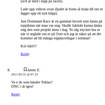
(och är med i topp på racen).
Lade upp videon ovan (ljudet är borta så hojta till om ni
lägger upp ett nytt klipp).
Just Dominant Race är en gammal favorit som fanns på
topplistan när man var ung. Skulle faktiskt kunna tänka
mig den som projekt ännu i dag. Ni såg mycket bra ut
när vi seglade om er på Oset och jag är säker på att det
kommer att bli många topplaceringar i sommar!
Kör hårt!!!
Reply
Janne E.
2011-05-31 @ 07:35
Va e de som händer Niklas?
DNC i år igen!
Reply