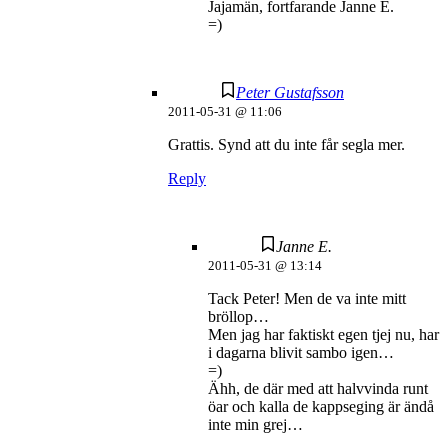
Jajamän, fortfarande Janne E.
=)
Peter Gustafsson
2011-05-31 @ 11:06
Grattis. Synd att du inte får segla mer.
Reply
Janne E.
2011-05-31 @ 13:14
Tack Peter! Men de va inte mitt
bröllop…
Men jag har faktiskt egen tjej nu, har
i dagarna blivit sambo igen…
=)
Ähh, de där med att halvvinda runt
öar och kalla de kappseging är ändå
inte min grej…