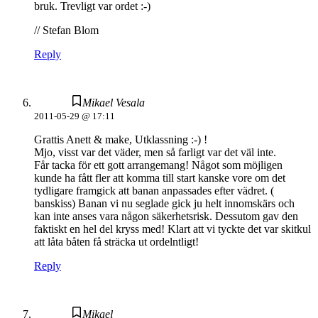
bruk. Trevligt var ordet :-)
// Stefan Blom
Reply
Mikael Vesala
2011-05-29 @ 17:11
Grattis Anett & make, Utklassning :-) !
Mjo, visst var det väder, men så farligt var det väl inte.
Får tacka för ett gott arrangemang! Något som möjligen
kunde ha fått fler att komma till start kanske vore om det
tydligare framgick att banan anpassades efter vädret. (
banskiss) Banan vi nu seglade gick ju helt innomskärs och
kan inte anses vara någon säkerhetsrisk. Dessutom gav den
faktiskt en hel del kryss med! Klart att vi tyckte det var skitkul
att låta båten få sträcka ut ordelntligt!
Reply
Mikael