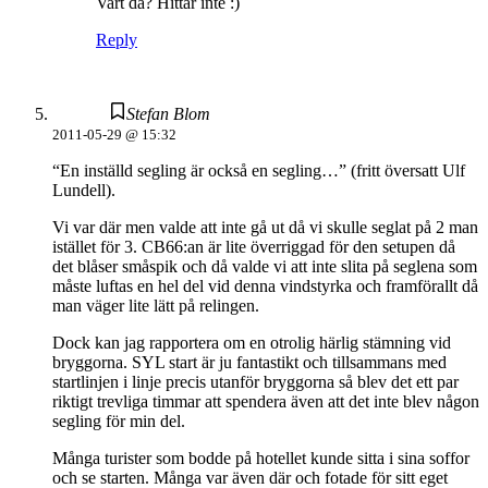
Vart då? Hittar inte :)
Reply
Stefan Blom
2011-05-29 @ 15:32
“En inställd segling är också en segling…” (fritt översatt Ulf
Lundell).
Vi var där men valde att inte gå ut då vi skulle seglat på 2 man
istället för 3. CB66:an är lite överriggad för den setupen då
det blåser småspik och då valde vi att inte slita på seglena som
måste luftas en hel del vid denna vindstyrka och framförallt då
man väger lite lätt på relingen.
Dock kan jag rapportera om en otrolig härlig stämning vid
bryggorna. SYL start är ju fantastikt och tillsammans med
startlinjen i linje precis utanför bryggorna så blev det ett par
riktigt trevliga timmar att spendera även att det inte blev någon
segling för min del.
Många turister som bodde på hotellet kunde sitta i sina soffor
och se starten. Många var även där och fotade för sitt eget