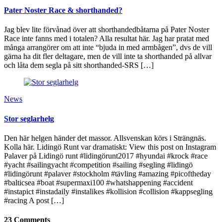
Pater Noster Race & shorthanded?
Jag blev lite förvånad över att shorthandedbåtarna på Pater Noster
Race inte fanns med i totalen? Alla resultat här. Jag har pratat med
många arrangörer om att inte “bjuda in med armbågen”, dvs de vill
gärna ha dit fler deltagare, men de vill inte ta shorthanded på allvar
och låta dem segla på sitt shorthanded-SRS […]
News
Stor seglarhelg
Den här helgen händer det massor. Allsvenskan körs i Strängnäs.
Kolla här. Lidingö Runt var dramatiskt: View this post on Instagram
Palaver på Lidingö runt #lidingörunt2017 #hyundai #krock #race
#yacht #sailingyacht #competition #sailing #segling #lidingö
#lidingörunt #palaver #stockholm #tävling #amazing #picoftheday
#balticsea #boat #supermaxi100 #whatshappening #accident
#instapict #instadaily #instalikes #kollision #collision #kappsegling
#racing A post […]
23 Comments