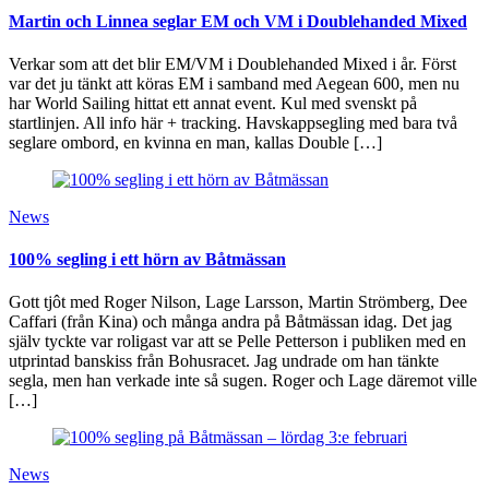
Martin och Linnea seglar EM och VM i Doublehanded Mixed
Verkar som att det blir EM/VM i Doublehanded Mixed i år. Först
var det ju tänkt att köras EM i samband med Aegean 600, men nu
har World Sailing hittat ett annat event. Kul med svenskt på
startlinjen. All info här + tracking. Havskappsegling med bara två
seglare ombord, en kvinna en man, kallas Double […]
News
100% segling i ett hörn av Båtmässan
Gott tjôt med Roger Nilson, Lage Larsson, Martin Strömberg, Dee
Caffari (från Kina) och många andra på Båtmässan idag. Det jag
själv tyckte var roligast var att se Pelle Petterson i publiken med en
utprintad banskiss från Bohusracet. Jag undrade om han tänkte
segla, men han verkade inte så sugen. Roger och Lage däremot ville
[…]
News