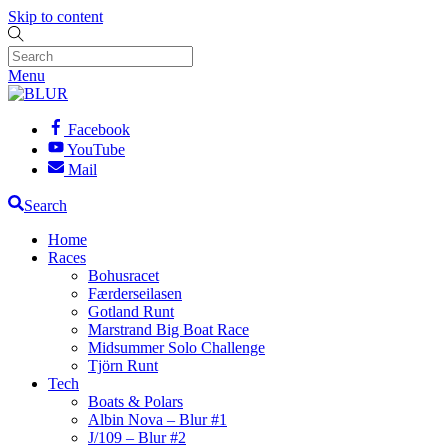
Skip to content
Menu
Facebook
YouTube
Mail
Search
Home
Races
Bohusracet
Færderseilasen
Gotland Runt
Marstrand Big Boat Race
Midsummer Solo Challenge
Tjörn Runt
Tech
Boats & Polars
Albin Nova – Blur #1
J/109 – Blur #2