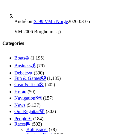
André
on
X-99 VM i Norge
2026-08-05
VM 2006 Borgholm... ;)
Categories
Boats⛵️
(1,195)
Business💰
(79)
Debate📣
(390)
Fun & Games🤡
(1,185)
Gear & Tech🛠
(505)
Hot🔥
(59)
Navigation🗺
(157)
News
(5,137)
Our Regattas🏆
(302)
People👩
(184)
Races🏁
(503)
Bohusracet
(78)