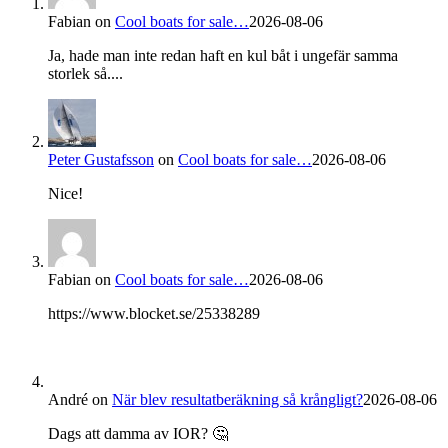
Fabian
on
Cool boats for sale…
2026-08-06
Ja, hade man inte redan haft en kul båt i ungefär samma
storlek så....
Peter Gustafsson
on
Cool boats for sale…
2026-08-06
Nice!
Fabian
on
Cool boats for sale…
2026-08-06
https://www.blocket.se/25338289
André
on
När blev resultatberäkning så krångligt?
2026-08-06
Dags att damma av IOR? 🤔