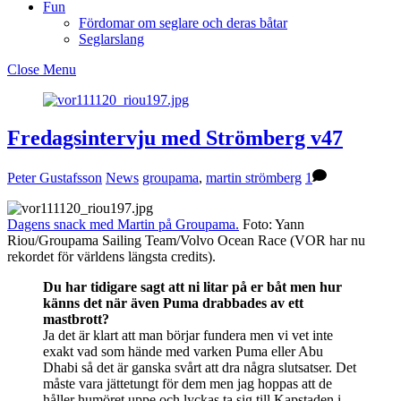
Fun
Fördomar om seglare och deras båtar
Seglarslang
Close Menu
Fredagsintervju med Strömberg v47
Peter Gustafsson
News
groupama
,
martin strömberg
1
Dagens snack med Martin på Groupama.
Foto: Yann
Riou/Groupama Sailing Team/Volvo Ocean Race (VOR har nu
rekordet för världens längsta credits).
Du har tidigare sagt att ni litar på er båt men hur
känns det när även Puma drabbades av ett
mastbrott?
Ja det är klart att man börjar fundera men vi vet inte
exakt vad som hände med varken Puma eller Abu
Dhabi så det är ganska svårt att dra några slutsatser. Det
måste vara jättetungt för dem men jag hoppas att de
håller humöret uppe och lyckas ta sig till Kapstaden i