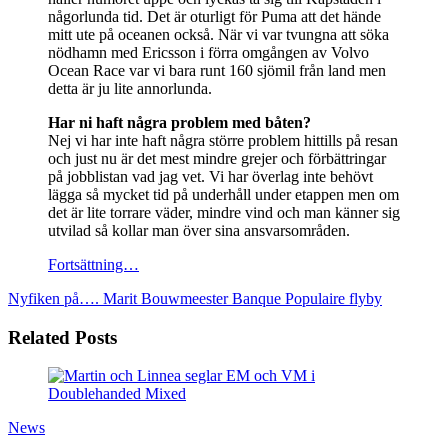
någorlunda tid. Det är oturligt för Puma att det hände
mitt ute på oceanen också. När vi var tvungna att söka
nödhamn med Ericsson i förra omgången av Volvo
Ocean Race var vi bara runt 160 sjömil från land men
detta är ju lite annorlunda.
Har ni haft några problem med båten?
Nej vi har inte haft några större problem hittills på resan
och just nu är det mest mindre grejer och förbättringar
på jobblistan vad jag vet. Vi har överlag inte behövt
lägga så mycket tid på underhåll under etappen men om
det är lite torrare väder, mindre vind och man känner sig
utvilad så kollar man över sina ansvarsområden.
Fortsättning…
Nyfiken på…. Marit Bouwmeester
Banque Populaire flyby
Related Posts
News