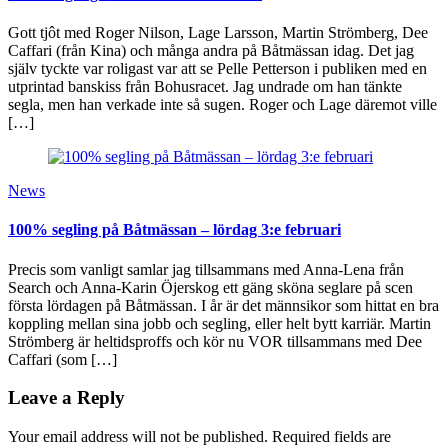
Gott tjôt med Roger Nilson, Lage Larsson, Martin Strömberg, Dee
Caffari (från Kina) och många andra på Båtmässan idag. Det jag
själv tyckte var roligast var att se Pelle Petterson i publiken med en
utprintad banskiss från Bohusracet. Jag undrade om han tänkte
segla, men han verkade inte så sugen. Roger och Lage däremot ville
[…]
News
100% segling på Båtmässan – lördag 3:e februari
Precis som vanligt samlar jag tillsammans med Anna-Lena från
Search och Anna-Karin Öjerskog ett gäng sköna seglare på scen
första lördagen på Båtmässan. I år är det männsikor som hittat en bra
koppling mellan sina jobb och segling, eller helt bytt karriär. Martin
Strömberg är heltidsproffs och kör nu VOR tillsammans med Dee
Caffari (som […]
Leave a Reply
Your email address will not be published.
Required fields are