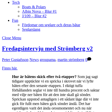
Tech
Boats & Polars
Albin Nova – Blur #1
J/109 – Blur #2
Fun
Fördomar om seglare och deras båtar
Seglarslang
Close Menu
Fredagsintervju med Strömberg v2
Peter Gustafsson
News
groupama
,
martin strömberg
0
Finns här.
Hur är båtens skick efter två etapper?
Som jag sagt
tidigare upptäckte vi en spricka i skrovet när vi lyfte
båten efter den senaste etappen. I riktigt tuffa
förhållanden seglar vi inte till hundra procent och saktar
med vilje ner båten för att den inte skall gå sönder.
Sprickan uppstod antagligen i ett sådant läge där vi inte
gick för fullt men båten gick sönder ändå. Det har
egentligen varit det ända orosmomentet och nu när