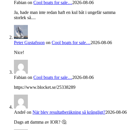
Fabian
on
Cool boats for sale…
2026-08-06
Ja, hade man inte redan haft en kul båt i ungefär samma
storlek så....
Peter Gustafsson
on
Cool boats for sale…
2026-08-06
Nice!
Fabian
on
Cool boats for sale…
2026-08-06
https://www.blocket.se/25338289
André
on
När blev resultatberäkning så krångligt?
2026-08-06
Dags att damma av IOR? 🤔