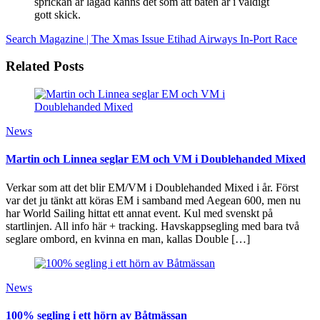
sprickan är lagad känns det som att båten är i väldigt
gott skick.
Search Magazine | The Xmas Issue
Etihad Airways In-Port Race
Related Posts
News
Martin och Linnea seglar EM och VM i Doublehanded Mixed
Verkar som att det blir EM/VM i Doublehanded Mixed i år. Först
var det ju tänkt att köras EM i samband med Aegean 600, men nu
har World Sailing hittat ett annat event. Kul med svenskt på
startlinjen. All info här + tracking. Havskappsegling med bara två
seglare ombord, en kvinna en man, kallas Double […]
News
100% segling i ett hörn av Båtmässan