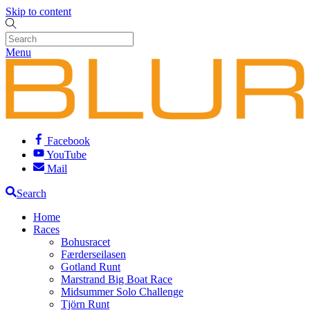
Skip to content
Menu
Facebook
YouTube
Mail
Search
Home
Races
Bohusracet
Færderseilasen
Gotland Runt
Marstrand Big Boat Race
Midsummer Solo Challenge
Tjörn Runt