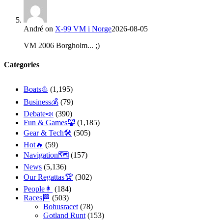
André
on
X-99 VM i Norge
2026-08-05
VM 2006 Borgholm... ;)
Categories
Boats⛵️
(1,195)
Business💰
(79)
Debate📣
(390)
Fun & Games🤡
(1,185)
Gear & Tech🛠
(505)
Hot🔥
(59)
Navigation🗺
(157)
News
(5,136)
Our Regattas🏆
(302)
People👩
(184)
Races🏁
(503)
Bohusracet
(78)
Gotland Runt
(153)