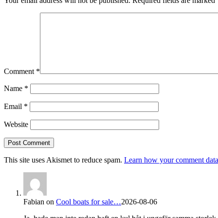
Your email address will not be published.
Required fields are marked
Comment
*
Name
*
Email
*
Website
This site uses Akismet to reduce spam.
Learn how your comment data 
Fabian
on
Cool boats for sale…
2026-08-06