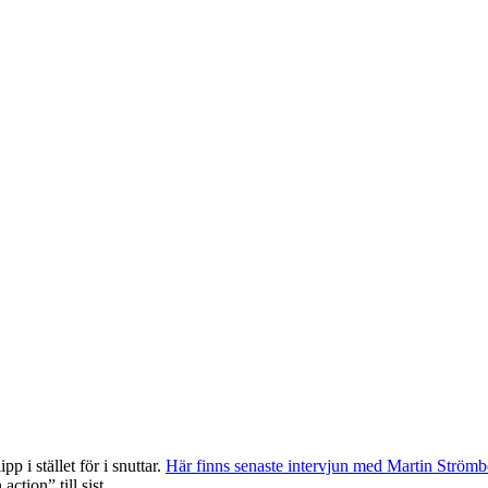
p i stället för i snuttar.
Här finns senaste intervjun med Martin Strömb
 action” till sist…