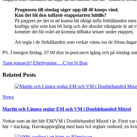
Prognosen till söndag säger upp till 40 knops vind.
Kan det bli den tuffaste etappstarten hittills?
På pappret ser det ut att kunna bli riktigt tuffa förhållanden me
kraftiga sjön som kan bli lurig och det absolut viktigaste är att
kommer det bli svårt att komma tillbaka senare under etappen.
Att segla i de förhållanden som verkar vänta oss de första daga
PS. I morgon lördag, 07.00 drar in-port-racet igång och på söndag sam
Tung research?
Efterlysning… C’est Si Bon
Related Posts
News
Martin och Linnea seglar EM och VM i Doublehanded Mixed
Verkar som att det blir EM/VM i Doublehanded Mixed i år. Först var de
här + tracking. Havskappsegling med bara två seglare ombord, en kv