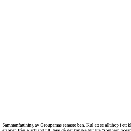
Sammanfattining av Groupamas senaste ben. Kul att se alltihop i ett klip
etappen från Auckland till Itajai då det kanske blir lite “southern ocean