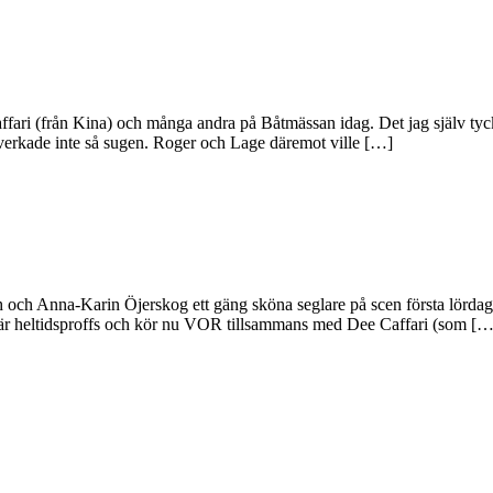
ri (från Kina) och många andra på Båtmässan idag. Det jag själv tyckte
verkade inte så sugen. Roger och Lage däremot ville […]
och Anna-Karin Öjerskog ett gäng sköna seglare på scen första lördage
erg är heltidsproffs och kör nu VOR tillsammans med Dee Caffari (som […