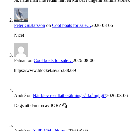
Ja, hade man inte redan haft en kul båt i ungefär samma storlek s
Peter Gustafsson
on
Cool boats for sale…
2026-08-06
Nice!
Fabian
on
Cool boats for sale…
2026-08-06
https://www.blocket.se/25338289
André
on
När blev resultatberäkning så krångligt?
2026-08-06
Dags att damma av IOR? 🤔
André
on
X-99 VM i Norge
2026-08-05