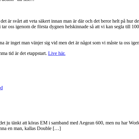
n det är svårt att veta säkert innan man är där och det beror helt på hur 
 vi tar oss igenom de första dygnen helskinnade så att vi kan segla till 
rna är inget man vänjer sig vid men det är något som vi måste ta oss ig
ma tid är det etappstart.
Live här.
t ju tänkt att köras EM i samband med Aegean 600, men nu har World Sai
inna en man, kallas Double […]