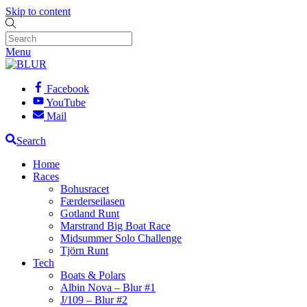
Skip to content
Menu
Facebook
YouTube
Mail
Search
Home
Races
Bohusracet
Færderseilasen
Gotland Runt
Marstrand Big Boat Race
Midsummer Solo Challenge
Tjörn Runt
Tech
Boats & Polars
Albin Nova – Blur #1
J/109 – Blur #2