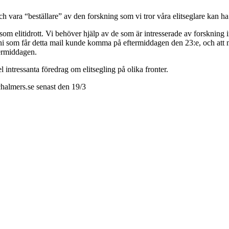
 vara “beställare” av den forskning som vi tror våra elitseglare kan ha
m elitidrott. Vi behöver hjälp av de som är intresserade av forskning in
 ni som får detta mail kunde komma på eftermiddagen den 23:e, och att ni 
termiddagen.
l intressanta föredrag om elitsegling på olika fronter.
chalmers.se senast den 19/3