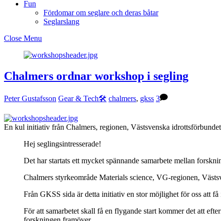
Fun
Fördomar om seglare och deras båtar
Seglarslang
Close Menu
Chalmers ordnar workshop i segling
Peter Gustafsson
Gear & Tech🛠
chalmers
,
gkss
3
En kul initiativ från Chalmers, regionen, Västsvenska idrottsförbund
Hej seglingsintresserade!
Det har startats ett mycket spännande samarbete mellan forskni
Chalmers styrkeområde Materials science, VG-regionen, Västsven
Från GKSS sida är detta initiativ en stor möjlighet för oss att få 
För att samarbetet skall få en flygande start kommer det att e
forskningen framöver.