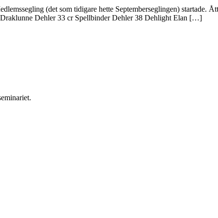
mssegling (det som tidigare hette Septemberseglingen) startade. Åtta (8
 Draklunne Dehler 33 cr Spellbinder Dehler 38 Dehlight Elan […]
seminariet.