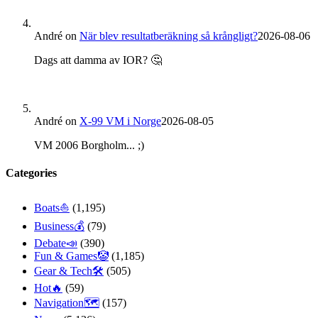
André
on
När blev resultatberäkning så krångligt?
2026-08-06
Dags att damma av IOR? 🤔
André
on
X-99 VM i Norge
2026-08-05
VM 2006 Borgholm... ;)
Categories
Boats⛵️
(1,195)
Business💰
(79)
Debate📣
(390)
Fun & Games🤡
(1,185)
Gear & Tech🛠
(505)
Hot🔥
(59)
Navigation🗺
(157)