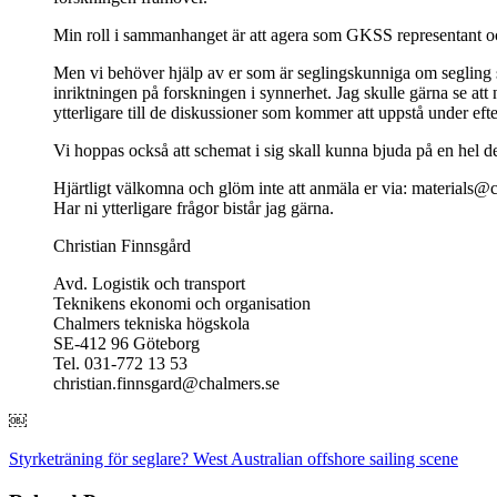
Min roll i sammanhanget är att agera som GKSS representant och
Men vi behöver hjälp av er som är seglingskunniga om segling so
inriktningen på forskningen i synnerhet. Jag skulle gärna se att
ytterligare till de diskussioner som kommer att uppstå under ef
Vi hoppas också att schemat i sig skall kunna bjuda på en hel de
Hjärtligt välkomna och glöm inte att anmäla er via: materials@
Har ni ytterligare frågor bistår jag gärna.
Christian Finnsgård
Avd. Logistik och transport
Teknikens ekonomi och organisation
Chalmers tekniska högskola
SE-412 96 Göteborg
Tel. 031-772 13 53
christian.finnsgard@chalmers.se
￼
Styrketräning för seglare?
West Australian offshore sailing scene