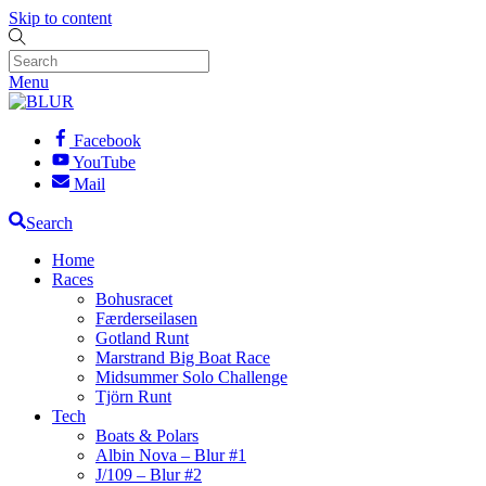
Skip to content
Menu
Facebook
YouTube
Mail
Search
Home
Races
Bohusracet
Færderseilasen
Gotland Runt
Marstrand Big Boat Race
Midsummer Solo Challenge
Tjörn Runt
Tech
Boats & Polars
Albin Nova – Blur #1
J/109 – Blur #2