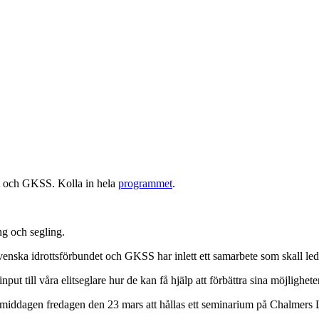
et och GKSS. Kolla in hela
programmet
.
ng och segling.
ska idrottsförbundet och GKSS har inlett ett samarbete som skall leda t
input till våra elitseglare hur de kan få hjälp att förbättra sina möjlighe
ftermiddagen fredagen den 23 mars att hållas ett seminarium på Chalmers