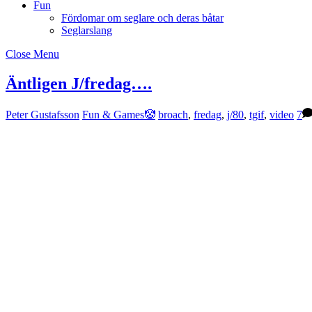
Fun
Fördomar om seglare och deras båtar
Seglarslang
Close Menu
Äntligen J/fredag….
Peter Gustafsson
Fun & Games🤡
broach
,
fredag
,
j/80
,
tgif
,
video
7