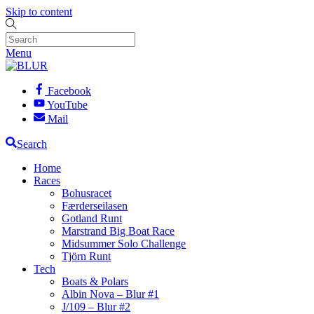
Skip to content
Menu
Facebook
YouTube
Mail
Search
Home
Races
Bohusracet
Færderseilasen
Gotland Runt
Marstrand Big Boat Race
Midsummer Solo Challenge
Tjörn Runt
Tech
Boats & Polars
Albin Nova – Blur #1
J/109 – Blur #2