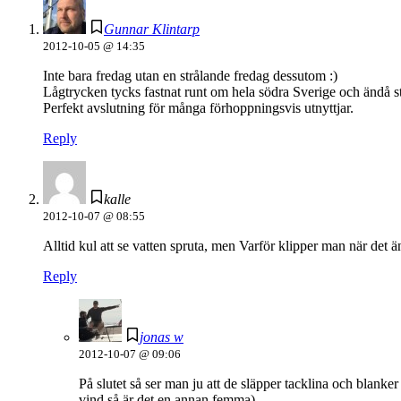
Gunnar Klintarp
2012-10-05 @ 14:35
Inte bara fredag utan en strålande fredag dessutom :)
Lågtrycken tycks fastnat runt om hela södra Sverige och ändå st
Perfekt avslutning för många förhoppningsvis utnyttjar.
Reply
kalle
2012-10-07 @ 08:55
Alltid kul att se vatten spruta, men Varför klipper man när det ä
Reply
jonas w
2012-10-07 @ 09:06
På slutet så ser man ju att de släpper tacklina och blank
vind så är det en annan femma).