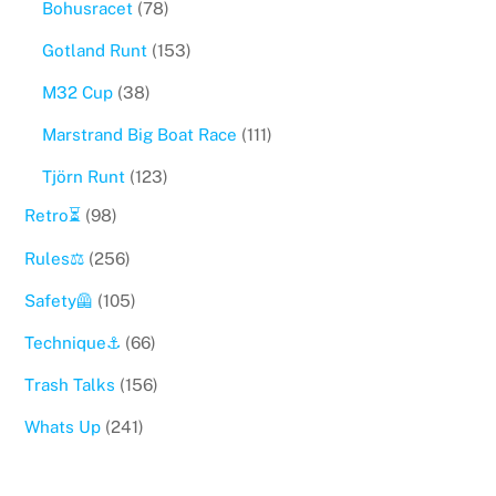
Bohusracet
(78)
Gotland Runt
(153)
M32 Cup
(38)
Marstrand Big Boat Race
(111)
Tjörn Runt
(123)
Retro⏳
(98)
Rules⚖️
(256)
Safety🦺
(105)
Technique⚓️
(66)
Trash Talks
(156)
Whats Up
(241)