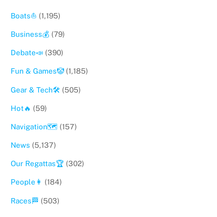
Boats⛵️
(1,195)
Business💰
(79)
Debate📣
(390)
Fun & Games🤡
(1,185)
Gear & Tech🛠
(505)
Hot🔥
(59)
Navigation🗺
(157)
News
(5,137)
Our Regattas🏆
(302)
People👩
(184)
Races🏁
(503)