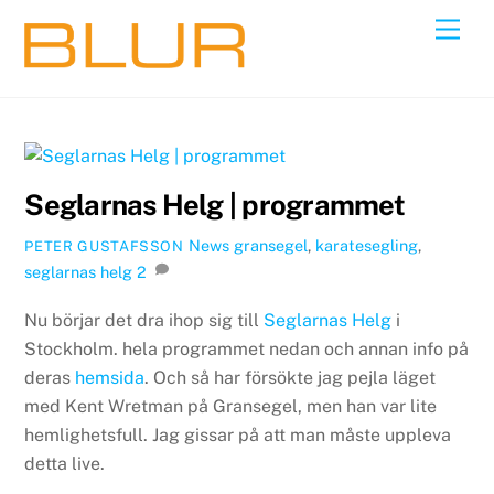
Skip
Back
Men
to
To
content
Top
Seglarnas Helg | programmet
News
gransegel
,
karatesegling
,
PETER GUSTAFSSON
seglarnas helg
2
Nu börjar det dra ihop sig till
Seglarnas Helg
i
Stockholm. hela programmet nedan och annan info på
deras
hemsida
. Och så har försökte jag pejla läget
med Kent Wretman på Gransegel, men han var lite
hemlighetsfull. Jag gissar på att man måste uppleva
detta live.