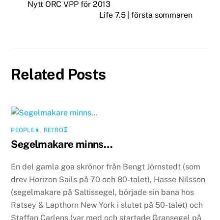
Nytt ORC VPP för 2013
Life 7.5 | första sommaren
Related Posts
PEOPLE👩
,
RETRO⏳
Segelmakare minns…
En del gamla goa skrönor från Bengt Jörnstedt (som
drev Horizon Sails på 70 och 80-talet), Hasse Nilsson
(segelmakare på Saltissegel, började sin bana hos
Ratsey & Lapthorn New York i slutet på 50-talet) och
Staffan Carlens (var med och startade Gransegel på