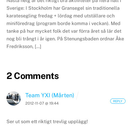
Nästa helg är det riktigt bra aktiviteter på flera håll i
Sverige: I Stockholm har Gransegel sin traditionella
karatesegling fredag + lördag med utställare och
miniföredrag (program borde komma i veckan). Med
tanke på hur mycket folk det var förra året så lär det
nog bli trångt i år igen. På Stenungsbaden ordnar Åke
Fredriksson, […]
2 Comments
Team YXI (Mårten)
REPLY
2012-11-07 @ 19:44
Ser ut som ett riktigt trevlig upplägg!