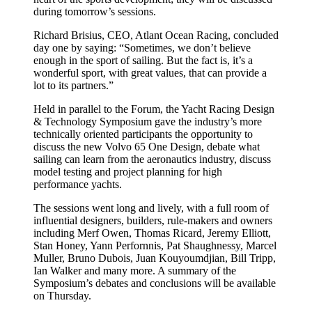
during tomorrow’s sessions.
Richard Brisius, CEO, Atlant Ocean Racing, concluded
day one by saying: “Sometimes, we don’t believe
enough in the sport of sailing. But the fact is, it’s a
wonderful sport, with great values, that can provide a
lot to its partners.”
Held in parallel to the Forum, the Yacht Racing Design
& Technology Symposium gave the industry’s more
technically oriented participants the opportunity to
discuss the new Volvo 65 One Design, debate what
sailing can learn from the aeronautics industry, discuss
model testing and project planning for high
performance yachts.
The sessions went long and lively, with a full room of
influential designers, builders, rule-makers and owners
including Merf Owen, Thomas Ricard, Jeremy Elliott,
Stan Honey, Yann Perfornnis, Pat Shaughnessy, Marcel
Muller, Bruno Dubois, Juan Kouyoumdjian, Bill Tripp,
Ian Walker and many more. A summary of the
Symposium’s debates and conclusions will be available
on Thursday.