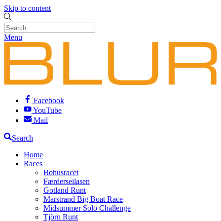
Skip to content
Menu
Facebook
YouTube
Mail
Search
Home
Races
Bohusracet
Færderseilasen
Gotland Runt
Marstrand Big Boat Race
Midsummer Solo Challenge
Tjörn Runt