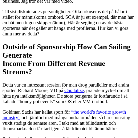
business. Jag tror det var med video.
Till sist diskuterades personligheter. Ofta fokuseras det på båtar i
stället för människorna ombord. SCA är ju ett exempel, där man har
en båt men ingen skipper (ännu), Här är segling en av de bästa
sporterna när det gäller att hänga med profilerna. Hur kan vi göra
ännu mer av detta?
Outside of Sponsorship How Can Sailing
Generate
Income From Different Revenue
Streams?
Detta var en intressant session för man drog paralleller med andra
sporter. Richard Moore, VD på
Capitalize
, pratade mycket om att
hitta nya intäktsmöjligheter. De stora pengarna är fortfarande i så
kallade “honey pot events” som OS eller VM i fotboll.
Goldman Sachs har kallat sport för
“the world’s favorite growth
industry”
och jämfört med många andra områden så har sponsring
vuxit stadigt de senaste åren. I takt med att bilindustrin och
finansmarknaden får fart igen så lär klimatet bli ännu bättre.