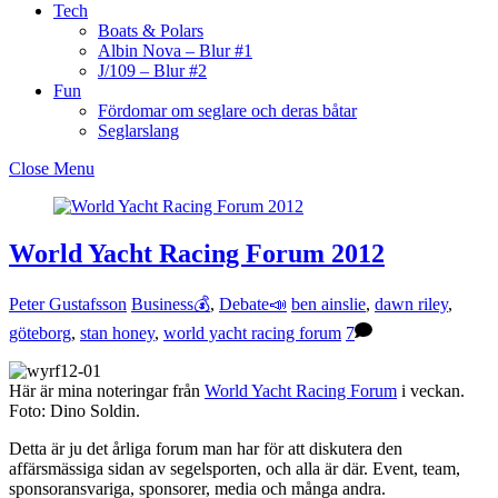
Tech
Boats & Polars
Albin Nova – Blur #1
J/109 – Blur #2
Fun
Fördomar om seglare och deras båtar
Seglarslang
Close Menu
World Yacht Racing Forum 2012
Peter Gustafsson
Business💰
,
Debate📣
ben ainslie
,
dawn riley
,
göteborg
,
stan honey
,
world yacht racing forum
7
Här är mina noteringar från
World Yacht Racing Forum
i veckan.
Foto: Dino Soldin.
Detta är ju det årliga forum man har för att diskutera den
affärsmässiga sidan av segelsporten, och alla är där. Event, team,
sponsoransvariga, sponsorer, media och många andra.