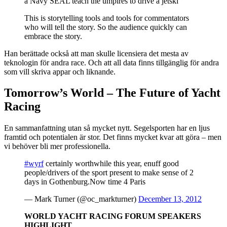
a Navy SEAL teach the umpires to drive a jetski
This is storytelling tools and tools for commentators
who will tell the story. So the audience quickly can
embrace the story.
Han berättade också att man skulle licensiera det mesta av
teknologin för andra race. Och att all data finns tillgänglig för andra
som vill skriva appar och liknande.
Tomorrow’s World – The Future of Yacht
Racing
En sammanfattning utan så mycket nytt. Segelsporten har en ljus
framtid och potentialen är stor. Det finns mycket kvar att göra – men
vi behöver bli mer professionella.
#wyrf
certainly worthwhile this year, enuff good
people/drivers of the sport present to make sense of 2
days in Gothenburg.Now time 4 Paris
— Mark Turner (@oc_markturner)
December 13, 2012
WORLD YACHT RACING FORUM SPEAKERS
HIGHLIGHT