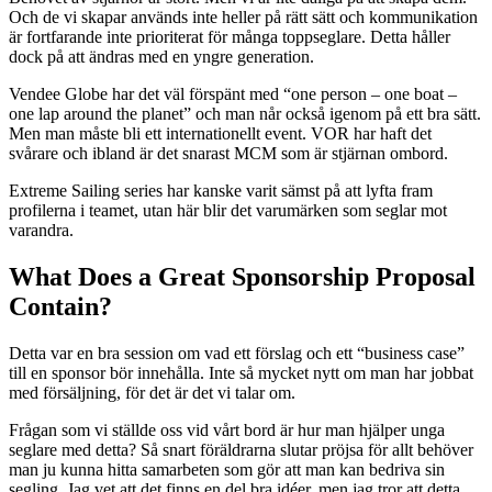
Och de vi skapar används inte heller på rätt sätt och kommunikation
är fortfarande inte prioriterat för många toppseglare. Detta håller
dock på att ändras med en yngre generation.
Vendee Globe har det väl förspänt med “one person – one boat –
one lap around the planet” och man når också igenom på ett bra sätt.
Men man måste bli ett internationellt event. VOR har haft det
svårare och ibland är det snarast MCM som är stjärnan ombord.
Extreme Sailing series har kanske varit sämst på att lyfta fram
profilerna i teamet, utan här blir det varumärken som seglar mot
varandra.
What Does a Great Sponsorship Proposal
Contain?
Detta var en bra session om vad ett förslag och ett “business case”
till en sponsor bör innehålla. Inte så mycket nytt om man har jobbat
med försäljning, för det är det vi talar om.
Frågan som vi ställde oss vid vårt bord är hur man hjälper unga
seglare med detta? Så snart föräldrarna slutar pröjsa för allt behöver
man ju kunna hitta samarbeten som gör att man kan bedriva sin
segling. Jag vet att det finns en del bra idéer, men jag tror att detta