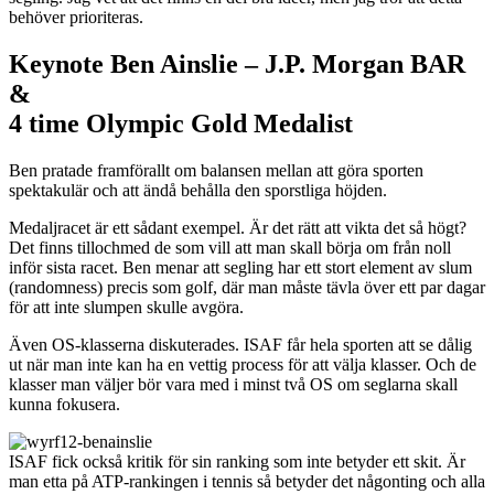
behöver prioriteras.
Keynote Ben Ainslie – J.P. Morgan BAR
&
4 time Olympic Gold Medalist
Ben pratade framförallt om balansen mellan att göra sporten
spektakulär och att ändå behålla den sporstliga höjden.
Medaljracet är ett sådant exempel. Är det rätt att vikta det så högt?
Det finns tillochmed de som vill att man skall börja om från noll
inför sista racet. Ben menar att segling har ett stort element av slum
(randomness) precis som golf, där man måste tävla över ett par dagar
för att inte slumpen skulle avgöra.
Även OS-klasserna diskuterades. ISAF får hela sporten att se dålig
ut när man inte kan ha en vettig process för att välja klasser. Och de
klasser man väljer bör vara med i minst två OS om seglarna skall
kunna fokusera.
ISAF fick också kritik för sin ranking som inte betyder ett skit. Är
man etta på ATP-rankingen i tennis så betyder det någonting och alla