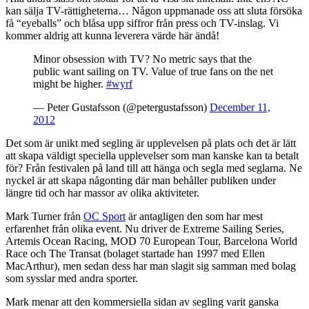
kan sälja TV-rättigheterna… Någon uppmanade oss att sluta försöka
få “eyeballs” och blåsa upp siffror från press och TV-inslag. Vi
kommer aldrig att kunna leverera värde här ändå!
Minor obsession with TV? No metric says that the
public want sailing on TV. Value of true fans on the net
might be higher.
#wyrf
— Peter Gustafsson (@petergustafsson)
December 11,
2012
Det som är unikt med segling är upplevelsen på plats och det är lätt
att skapa väldigt speciella upplevelser som man kanske kan ta betalt
för? Från festivalen på land till att hänga och segla med seglarna. Ne
nyckel är att skapa någonting där man behåller publiken under
längre tid och har massor av olika aktiviteter.
Mark Turner från
OC Sport
är antagligen den som har mest
erfarenhet från olika event. Nu driver de Extreme Sailing Series,
Artemis Ocean Racing, MOD 70 European Tour, Barcelona World
Race och The Transat (bolaget startade han 1997 med Ellen
MacArthur), men sedan dess har man slagit sig samman med bolag
som sysslar med andra sporter.
Mark menar att den kommersiella sidan av segling varit ganska