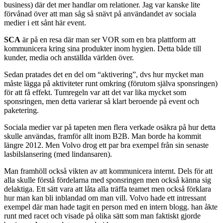
business) där det mer handlar om relationer. Jag var kanske lite
förvånad över att man såg så snävt på användandet av sociala
medier i ett sånt här event.
SCA
är på en resa där man ser VOR som en bra plattform att
kommunicera kring sina produkter inom hygien. Detta både till
kunder, media och anställda världen över.
Sedan pratades det en del om “aktivering”, dvs hur mycket man
måste lägga på aktiviteter runt omkring (förutom själva sponsringen)
för att få effekt. Tumregeln var att det var lika mycket som
sponsringen, men detta varierar så klart beroende på event och
paketering.
Sociala medier var på tapeten men flera verkade osäkra på hur detta
skulle användas, framför allt inom B2B. Man borde ha kommit
längre 2012. Men Volvo drog ett par bra exempel från sin senaste
lasbilslansering (med lindansaren).
Man framhöll också vikten av att kommunicera internt. Dels för att
alla skulle förstå fördelarna med sponsringen men också känna sig
delaktiga. Ett sätt vara att låta alla träffa teamet men också förklara
hur man kan bli inblandad om man vill. Volvo hade ett intressant
exempel där man hade tagit en person med en intern blogg. han åkte
runt med racet och visade på olika sätt som man faktiskt gjorde