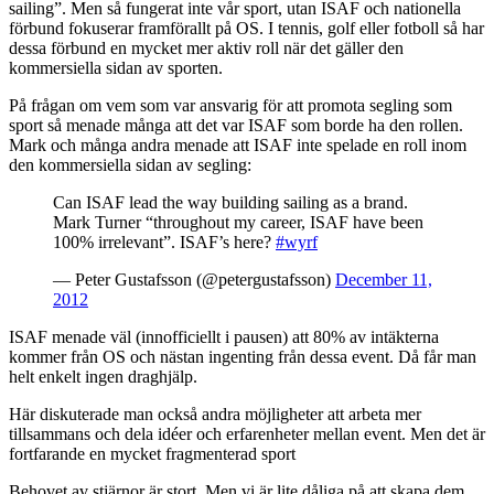
sailing”. Men så fungerat inte vår sport, utan ISAF och nationella
förbund fokuserar framförallt på OS. I tennis, golf eller fotboll så har
dessa förbund en mycket mer aktiv roll när det gäller den
kommersiella sidan av sporten.
På frågan om vem som var ansvarig för att promota segling som
sport så menade många att det var ISAF som borde ha den rollen.
Mark och många andra menade att ISAF inte spelade en roll inom
den kommersiella sidan av segling:
Can ISAF lead the way building sailing as a brand.
Mark Turner “throughout my career, ISAF have been
100% irrelevant”. ISAF’s here?
#wyrf
— Peter Gustafsson (@petergustafsson)
December 11,
2012
ISAF menade väl (innofficiellt i pausen) att 80% av intäkterna
kommer från OS och nästan ingenting från dessa event. Då får man
helt enkelt ingen draghjälp.
Här diskuterade man också andra möjligheter att arbeta mer
tillsammans och dela idéer och erfarenheter mellan event. Men det är
fortfarande en mycket fragmenterad sport
Behovet av stjärnor är stort. Men vi är lite dåliga på att skapa dem.