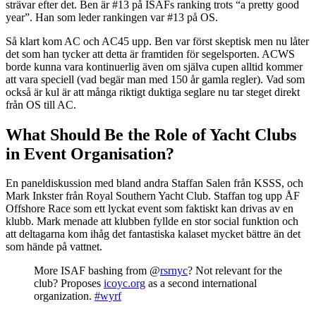
strävar efter det. Ben är #13 på ISAFs ranking trots “a pretty good
year”. Han som leder rankingen var #13 på OS.
Så klart kom AC och AC45 upp. Ben var först skeptisk men nu låter
det som han tycker att detta är framtiden för segelsporten. ACWS
borde kunna vara kontinuerlig även om själva cupen alltid kommer
att vara speciell (vad begär man med 150 år gamla regler). Vad som
också är kul är att många riktigt duktiga seglare nu tar steget direkt
från OS till AC.
What Should Be the Role of Yacht Clubs
in Event Organisation?
En paneldiskussion med bland andra Staffan Salen från KSSS, och
Mark Inkster från Royal Southern Yacht Club. Staffan tog upp ÅF
Offshore Race som ett lyckat event som faktiskt kan drivas av en
klubb. Mark menade att klubben fyllde en stor social funktion och
att deltagarna kom ihåg det fantastiska kalaset mycket bättre än det
som hände på vattnet.
More ISAF bashing from @
rsrnyc
? Not relevant for the
club? Proposes
icoyc.org
as a second international
organization.
#wyrf