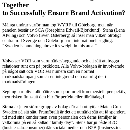
Together
to Successfully Ensure Brand Activation?
Många undrar varför man tog WYRF till Göteborg, men när
panelen består av SCA (Josephine Edwall-Bjorklund), Stena (Lena
Alvling) och Volvo (Sven Österberg) så inser man vilken otroligt
central roll Sverige och Göteborg har i internationell segling.
“Sweden is punching above it’s weigh in this area.”
Volvo
ser VOR som varumärkesbyggande och ett sätt att bygga
relationer runt om på jordklotet. Alla Volvo-bolagen är involverade
på något sätt och VOR ses numera som en normal
marknadskampanj som är en integrerad och naturlig del i
marknadsföringen.
Segling har blivit allt bättre som sport ur ett kommersiellt perspektiv,
men risken finns att den blir för perfekt eller tillrättalagd.
Stena
är ju en större grupp av bolag där alla utnyttjar Match Cup
Sweden på sitt sätt. Framförallt är det ett utmärkt sätt att få spendera
tid med sina kunder men även personalen och deras familjer är
välkomna på en så kallad “family day”. Stena har ju både B2C
(business-to-consumer) där sociala medier och B2B (business-to-