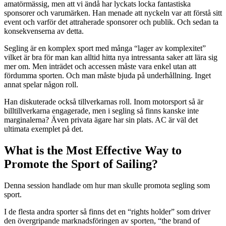
amatörmässig, men att vi ändå har lyckats locka fantastiska
sponsorer och varumärken. Han menade att nyckeln var att förstå sitt
event och varför det attraherade sponsorer och publik. Och sedan ta
konsekvenserna av detta.
Segling är en komplex sport med många “lager av komplexitet”
vilket är bra för man kan alltid hitta nya intressanta saker att lära sig
mer om. Men inträdet och accessen måste vara enkel utan att
fördumma sporten. Och man måste bjuda på underhållning. Inget
annat spelar någon roll.
Han diskuterade också tillverkarnas roll. Inom motorsport så är
billtillverkarna engagerade, men i segling så finns kanske inte
marginalerna? Även privata ägare har sin plats. AC är väl det
ultimata exemplet på det.
What is the Most Effective Way to
Promote the Sport of Sailing?
Denna session handlade om hur man skulle promota segling som
sport.
I de flesta andra sporter så finns det en “rights holder” som driver
den övergripande marknadsföringen av sporten, “the brand of