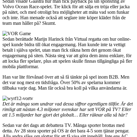
Sedan visade Gaastra hur man fick payback på sin sponsring av
Volvo Ocean Race-spelet. Tre klick för att sälja en tröja eller jacka
på nätet, och med otroligt bra möjligheter att mäta vad som funkar
och inte. Han menade också att seglare inte köper kläder från de
team man håller på? Skumt.
Sedan berättade Marijn Harinck från Virtual regatta om hur online-
spel kunde bidra till ökat engagemang. Han kunde inte ta vettigt
betalt i själva spelet, utan man fick räkna hem det genom ökat
engagemang på siten. Nästa steg var att göra dem ännu enklare, för
att locka fler spelare, plus att spelen skulle finnas tillgängliga på fler
mobila plattformar.
Han var lite förvånad över att så få tänkte på spel inom B2B. Men
det var nog mest en tidsfråga. Över 50% av spelarna kommer
tillbaka varje dag. Man får också bra koll på vilka användarna är.
Det är många som undrar vad dessa siffror egentligen tillför. Är det
rimligt att nästan 4.3 miljoner svenskar har sett VOR på TV? Eller
att 1.5 miljarder har gjort det globalt… Eller räknar alla så här?
Sedan var det dags att debattera TV. Många sporter brottas med
detta. Av 28 stora sporter på OS är det bara 4-5 som tjänar pengar.
Alla andra slåss om slottar för att få visa sitt innehåll. Inte ens AC