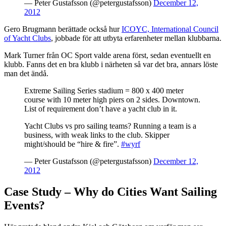
— Peter Gustafsson (@petergustafsson)
December 12,
2012
Gero Brugmann berättade också hur
ICOYC, International Council
of Yacht Clubs
, jobbade för att utbyta erfarenheter mellan klubbarna.
Mark Turner från OC Sport valde arena först, sedan eventuellt en
klubb. Fanns det en bra klubb i närheten så var det bra, annars löste
man det ändå.
Extreme Sailing Series stadium = 800 x 400 meter
course with 10 meter high piers on 2 sides. Downtown.
List of requirement don’t have a yacht club in it.
Yacht Clubs vs pro sailing teams? Running a team is a
business, with weak links to the club. Skipper
might/should be “hire & fire”.
#wyrf
— Peter Gustafsson (@petergustafsson)
December 12,
2012
Case Study – Why do Cities Want Sailing
Events?