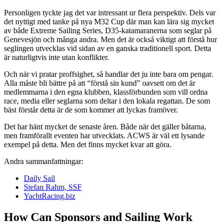
Personligen tyckte jag det var intressant ur flera perspektiv. Dels var
det nyttigt med tanke på nya M32 Cup där man kan lära sig mycket
av både Extreme Sailing Series, D35-katamaranerna som seglar på
Genevesjön och många andra. Men det är också viktigt att förstå hur
seglingen utvecklas vid sidan av en ganska traditionell sport. Detta
är naturligtvis inte utan konflikter.
Och när vi pratar proffsighet, så handlar det ju inte bara om pengar.
Alla måste bli bättre på att “förstå sin kund” oavsett om det är
medlemmarna i den egna klubben, klassförbunden som vill ordna
race, media eller seglarna som deltar i den lokala regattan. De som
bäst förstår detta är de som kommer att lyckas framöver.
Det har hänt mycket de senaste åren. Både när det gäller båtarna,
men framförallt eventen har utvecklats. ACWS är väl ett lysande
exempel på detta. Men det finns mycket kvar att göra.
Andra sammanfattningar:
Daily Sail
Stefan Rahm, SSF
YachtRacing.biz
How Can Sponsors and Sailing Work