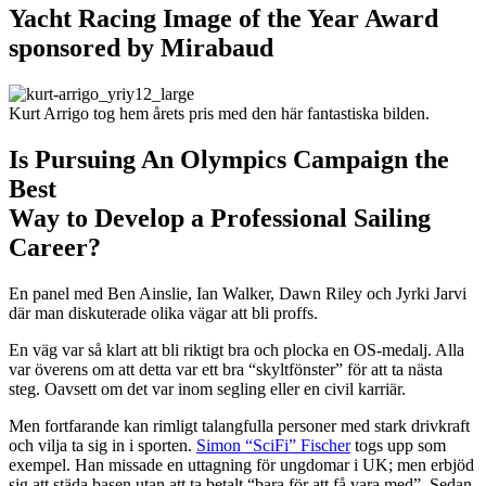
Yacht Racing Image of the Year Award
sponsored by Mirabaud
Kurt Arrigo tog hem årets pris med den här fantastiska bilden.
Is Pursuing An Olympics Campaign the
Best
Way to Develop a Professional Sailing
Career?
En panel med Ben Ainslie, Ian Walker, Dawn Riley och Jyrki Jarvi
där man diskuterade olika vägar att bli proffs.
En väg var så klart att bli riktigt bra och plocka en OS-medalj. Alla
var överens om att detta var ett bra “skyltfönster” för att ta nästa
steg. Oavsett om det var inom segling eller en civil karriär.
Men fortfarande kan rimligt talangfulla personer med stark drivkraft
och vilja ta sig in i sporten.
Simon “SciFi” Fischer
togs upp som
exempel. Han missade en uttagning för ungdomar i UK; men erbjöd
sig att städa basen utan att ta betalt “bara för att få vara med”. Sedan