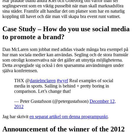
Här pratade bland andra Kiel och Göteborg om varför man ser
seglingsevent som en viktig pusselbit när man skall marknadsföra
sina städer. Framför allt handlar det om platser som har en naturlig
koppling till havet och där man vill skapa bra event runt vattnet.
Case Study – How do you use social media
to promote a brand?
Dan McLaren som jobbat med adidas visade många bra exempel på
hur man sociala medier kan användas. Segling och de stora framstår
som otroligt konservativa när det gäller att utnyttja möjligheterna.
Detta avspeglade sig också i den sparsamma användningen under
själva konferensen.
THX @
danielmclaren
#wyrf
Real examples of social
media in sports. Sailing is behind + pretty boring in
comparison. Let’s change that!
— Peter Gustafsson (@petergustafsson)
December 12,
2012
Jag har skrivit
en separat artikel om denna programpunkt
.
Announcement of the winner of the 2012