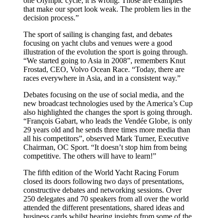
one Olympic cycle; it is wrong. Those are examples
that make our sport look weak. The problem lies in the
decision process.”
The sport of sailing is changing fast, and debates
focusing on yacht clubs and venues were a good
illustration of the evolution the sport is going through.
“We started going to Asia in 2008”, remembers Knut
Frostad, CEO, Volvo Ocean Race. “Today, there are
races everywhere in Asia, and in a consistent way.”
Debates focusing on the use of social media, and the
new broadcast technologies used by the America’s Cup
also highlighted the changes the sport is going through.
“François Gabart, who leads the Vendée Globe, is only
29 years old and he sends three times more media than
all his competitors”, observed Mark Turner, Executive
Chairman, OC Sport. “It doesn’t stop him from being
competitive. The others will have to learn!”
The fifth edition of the World Yacht Racing Forum
closed its doors following two days of presentations,
constructive debates and networking sessions. Over
250 delegates and 70 speakers from all over the world
attended the different presentations, shared ideas and
business cards whilst hearing insights from some of the