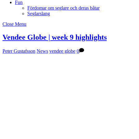
Fun
Fördomar om seglare och deras båtar
Seglarslang
Close Menu
Vendee Globe | week 9 highlights
Peter Gustafsson
News
vendee globe
0