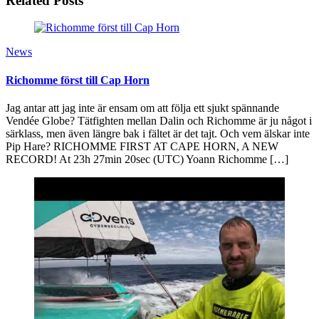
Related Posts
News
Richomme först till Cap Horn
Jag antar att jag inte är ensam om att följa ett sjukt spännande
Vendée Globe? Tätfighten mellan Dalin och Richomme är ju något i
särklass, men även längre bak i fältet är det tajt. Och vem älskar inte
Pip Hare? RICHOMME FIRST AT CAPE HORN, A NEW
RECORD! At 23h 27min 20sec (UTC) Yoann Richomme […]