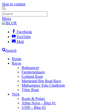
Skip to content
Menu
Facebook
YouTube
Mail
Search
Home
Races
Bohusracet
Færderseilasen
Gotland Runt
Marstrand Big Boat Race
Midsummer Solo Challenge
Tjörn Runt
Tech
Boats & Polars
Albin Nova – Blur #1
J/109 – Blur #2