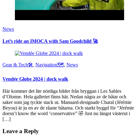
News
Let’s ride an IMOCA with Sam Goodchild 🚀
Gear & Tech🛠
,
Navigation🗺
,
News
Vendée Globe 2024 | dock walk
Här kommer det lite nördiga bilder från bryggan i Les Sables
d’Olonne. Hela galleriet finns här. Nedan några av de båtar och
saker som jag tyckte stack ut. Manuard-designade Charal (Jérémie
Beyou) är ju en av de råaste båtarna. Och starkt byggd för “Jérémie
doesn’t know the word ‘conservative” 🤣 Just nu längst västerut i
[…]
Leave a Reply