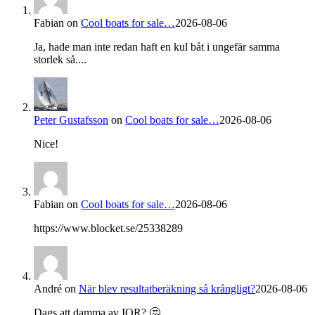
Fabian
on
Cool boats for sale…
2026-08-06
Ja, hade man inte redan haft en kul båt i ungefär samma
storlek så....
Peter Gustafsson
on
Cool boats for sale…
2026-08-06
Nice!
Fabian
on
Cool boats for sale…
2026-08-06
https://www.blocket.se/25338289
André
on
När blev resultatberäkning så krångligt?
2026-08-06
Dags att damma av IOR? 🤔