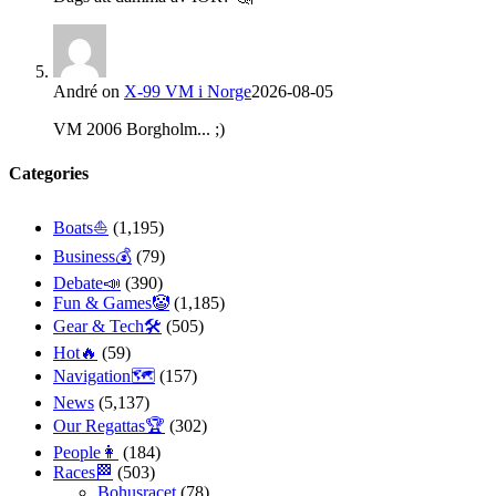
André
on
X-99 VM i Norge
2026-08-05
VM 2006 Borgholm... ;)
Categories
Boats⛵️
(1,195)
Business💰
(79)
Debate📣
(390)
Fun & Games🤡
(1,185)
Gear & Tech🛠
(505)
Hot🔥
(59)
Navigation🗺
(157)
News
(5,137)
Our Regattas🏆
(302)
People👩
(184)
Races🏁
(503)
Bohusracet
(78)