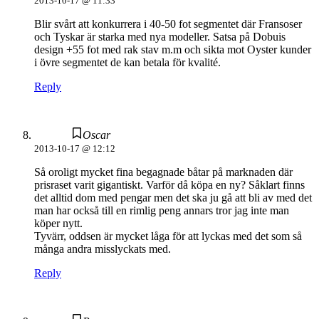
2013-10-17 @ 11:33
Blir svårt att konkurrera i 40-50 fot segmentet där Fransoser
och Tyskar är starka med nya modeller. Satsa på Dobuis
design +55 fot med rak stav m.m och sikta mot Oyster kunder
i övre segmentet de kan betala för kvalité.
Reply
Oscar
2013-10-17 @ 12:12
Så oroligt mycket fina begagnade båtar på marknaden där
prisraset varit gigantiskt. Varför då köpa en ny? Såklart finns
det alltid dom med pengar men det ska ju gå att bli av med det
man har också till en rimlig peng annars tror jag inte man
köper nytt.
Tyvärr, oddsen är mycket låga för att lyckas med det som så
många andra misslyckats med.
Reply