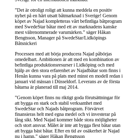
”Det är otroligt roligt att kunna meddela en positiv
nyhet på en hårt utsatt båtmarknad i Sverige! Genom
köpet av Najad kompletteras vårt befintliga båtprogram
med SwedeStar båtar med ett av marknadens kanske
mest välrenommerade varumärken.” säger Håkan
Bengtsson, Manager på SwedeStar/Lidköpings
Båtsnickeri
Processen med att börja producera Najad påbörjas
omedelbart. Ambitionen är att med en kombination av
befintliga produktionsresurser i Lidköping och med
hjälp av den stora erfarenhet av Najadbåtar som finns i
Henån kunna vara på plats med minst en modell redan i
januari vid mässan i Düsseldorf. Leverans av de första
båtarna är planerad till maj 2014.
”Genom köpet finns nu riktigt goda förutsättningar för
att bygga en stark och stabil verksamhet med
SwedeStar och Najads båtprogram. Förvärvet
finansieras helt med egna medel och vi investerar på
lång sikt. Med Najad kommer både stora möjligheter
och stort ansvar. Målet är inte att bygga flest båtar utan
att bygga bäst båtar. Efter en tid av osäkerhet är Najad
nu i hamn.” säger Håkan Bengtsson