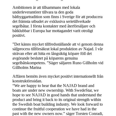
Ambitionen är att tillsammans med lokala
underleverantörer tillvara ta den goda
båtbyggartradition som finns i Sverige för att producera
det främsta utbudet av exklusiva serietillverkade
segelbåtar. I första kontakter med återförsäljare och
båtklubbar i Europa har mottagandet varit otroligt
positivt.
”Det känns mycket tillfredsställande att vi genom denna
säljprocess tillförsäkrat lokal produktion av Najad. I vår
strävan efter att hitta en långsiktig köpare föll det
avgörande beslutet på köparens genuina
segelbåtskompetens. ”Säger säljaren Runo Gillholm vid
Gillholms Marina
Affären bemöts även mycket positivt internationellt från
konstruktörssidan.
“We are happy to hear that the NAJAD brand and
boats are under new ownership. With SwedeStar, we
hope to see NAJAD in good hands that understand the
product and bring it back to its original strength within
the Swedish boat building industry. We look forward to
continue the fruitful cooperation we have had in the
past with the new owners now.” säger Torsten Conradi,