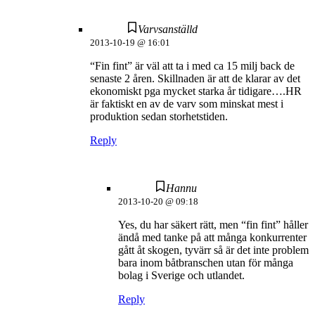
Varvsanställd
2013-10-19 @ 16:01
“Fin fint” är väl att ta i med ca 15 milj back de
senaste 2 åren. Skillnaden är att de klarar av det
ekonomiskt pga mycket starka år tidigare….HR
är faktiskt en av de varv som minskat mest i
produktion sedan storhetstiden.
Reply
Hannu
2013-10-20 @ 09:18
Yes, du har säkert rätt, men “fin fint” håller
ändå med tanke på att många konkurrenter
gått åt skogen, tyvärr så är det inte problem
bara inom båtbranschen utan för många
bolag i Sverige och utlandet.
Reply