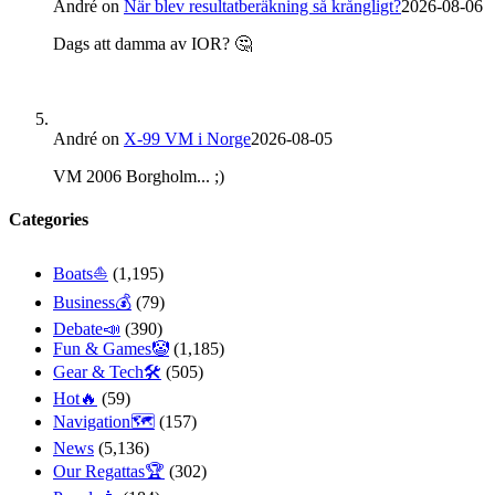
André
on
När blev resultatberäkning så krångligt?
2026-08-06
Dags att damma av IOR? 🤔
André
on
X-99 VM i Norge
2026-08-05
VM 2006 Borgholm... ;)
Categories
Boats⛵️
(1,195)
Business💰
(79)
Debate📣
(390)
Fun & Games🤡
(1,185)
Gear & Tech🛠
(505)
Hot🔥
(59)
Navigation🗺
(157)
News
(5,136)
Our Regattas🏆
(302)