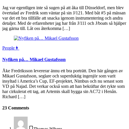
Jag var egentligen inte så sugen på att åka till Düsseldorf, men blev
övertalad av Fredrik som väntar på sin J/121. Med båt #5 på mässan
var det ett bra tillfälle att snacka igenom instrumentering och andra
detaljer. Med de erfarenheter jag har från J/111 och J/boats så hjälper
jag gärna till. Låt oss återkomma […]
People👩
Nyfiken på… Mikael Gustafsson
Åke Fredriksson levererar ännu ett bra porträtt. Den här gången av
Mikael Gustafsson, seglare och superduktig ingenjör som varit
insyltad i America’s Cup, EF-projektet, Nimbus och nu senast som
VD på Najad. Det verkar också som att han bekräftar det rykte som
har cirkulerat ett tag, att Artemis skall bygga sin AC72 i Henån.
Richard […]
23 Comments
Thomas Wiberg