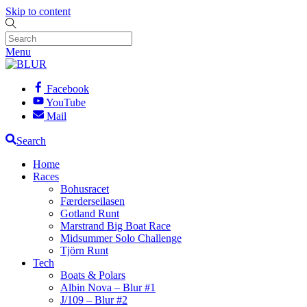
Skip to content
Menu
Facebook
YouTube
Mail
Search
Home
Races
Bohusracet
Færderseilasen
Gotland Runt
Marstrand Big Boat Race
Midsummer Solo Challenge
Tjörn Runt
Tech
Boats & Polars
Albin Nova – Blur #1
J/109 – Blur #2