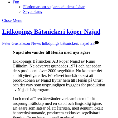
Fun
Fördomar om seglare och deras båtar
Seglarslang
Close Menu
Lidköpings Båtsnickeri köper Najad
Peter Gustafsson
News
lidköpings båtsnickeri
,
najad
23
Najad återvänder till Henån med nya ägare
Lidköpings Båtsnickeri AB köper Najad av Runo
Gillholm. Najadvarvet grundades 1971 och har sedan
dess producerat över 2000 segelbåtar. Nu kommer det
att bli ytterligare fler. Förvärvet innebär också att
produktionen av Najad flyttar hem till Henån på Orust
och det varv som ursprungligen byggdes för produktion
av Najads båtprogram.
I och med affären återvänder verksamheten till sitt
ursprung i sällskap med en stabil och långsiktig ägare.
En ägare som satsar på att återigen, med genuint lokalt
hantverkskunnande, producera exklusiva segelbåtar i
Sverige för en internationell marknad.