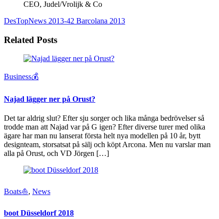
CEO, Judel/Vrolijk & Co
DesTopNews 2013-42
Barcolana 2013
Related Posts
Business💰
Najad lägger ner på Orust?
Det tar aldrig slut? Efter sju sorger och lika många bedrövelser så
trodde man att Najad var på G igen? Efter diverse turer med olika
ägare har man nu lanserat första helt nya modellen på 10 år, bytt
designteam, storsatsat på sälj och köpt Arcona. Men nu varslar man
alla på Orust, och VD Jörgen […]
Boats⛵️
,
News
boot Düsseldorf 2018