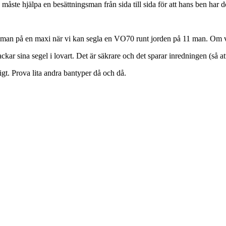
n måste hjälpa en besättningsman från sida till sida för att hans ben har 
22 man på en maxi när vi kan segla en VO70 runt jorden på 11 man. Om vi
kar sina segel i lovart. Det är säkrare och det sparar inredningen (så att
jatigt. Prova lita andra bantyper då och då.