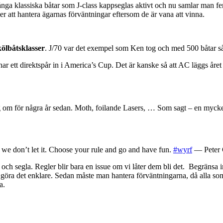
nga klassiska båtar som J-class kappseglas aktivt och nu samlar man fem
er att hantera ägarnas förväntningar eftersom de är vana att vinna.
ölbåtsklasser
. J/70 var det exempel som Ken tog och med 500 båtar så
ar ett direktspår in i America’s Cup. Det är kanske så att AC läggs året 
g om för några år sedan. Moth, foilande Lasers, … Som sagt – en mycket
e don’t let it. Choose your rule and go and have fun.
#wyrf
— Peter 
t och segla. Regler blir bara en issue om vi låter dem bli det. Begränsa i
 göra det enklare. Sedan måste man hantera förväntningarna, då alla som 
a.