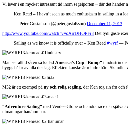
Vi lever i en mycket intressant tid inom segelporten – där det händer 
Ken Read – I havn’t seen as much enthusiasm in sailing in a l
— Peter Gustafsson (@petergustafsson)
December 11, 2013
http://www.youtube.com/watch?v=oArrDHOPFr8
Det tydligaste exe
Sailing as we know it is officially over – Ken Read
#wyrf
— Pet
Man ser alltid så en så kallad
America’s Cup “Bump”
i industrin de
byggs båtar av alla de slag. Effekten kanske är mindre här i Skandinav
M32 är ett exempel på
ny och rolig segling
, där Ken tog sin fru och 
“Adventure Sailing”
med Vendee Globe och andra race där själva äve
utmaningar han/hon har.