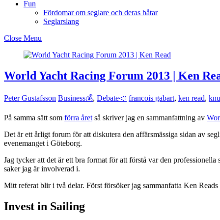
Fun
Fördomar om seglare och deras båtar
Seglarslang
Close Menu
World Yacht Racing Forum 2013 | Ken Re
Peter Gustafsson
Business💰
,
Debate📣
francois gabart
,
ken read
,
knu
På samma sätt som
förra året
så skriver jag en sammanfattning av
Wor
Det är ett årligt forum för att diskutera den affärsmässiga sidan av seg
evenemanget i Göteborg.
Jag tycker att det är ett bra format för att förstå var den profession
saker jag är involverad i.
Mitt referat blir i två delar. Först försöker jag sammanfatta Ken Reads 
Invest in Sailing