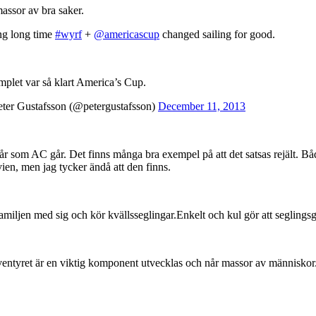
massor av bra saker.
ong long time
#wyrf
+
@americascup
changed sailing for good.
mplet var så klart America’s Cup.
er Gustafsson (@petergustafsson)
December 11, 2013
 år som AC går. Det finns många bra exempel på att det satsas rejält. 
ien, men jag tycker ändå att den finns.
familjen med sig och kör kvällsseglingar.Enkelt och kul gör att seglings
ntyret är en viktig komponent utvecklas och når massor av människor. H