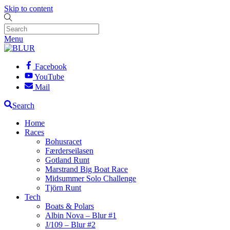
Skip to content
Menu
Facebook
YouTube
Mail
Search
Home
Races
Bohusracet
Færderseilasen
Gotland Runt
Marstrand Big Boat Race
Midsummer Solo Challenge
Tjörn Runt
Tech
Boats & Polars
Albin Nova – Blur #1
J/109 – Blur #2