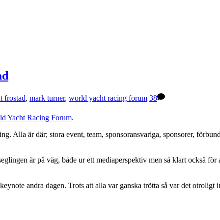
ad
t frostad
,
mark turner
,
world yacht racing forum
38
ld Yacht Racing Forum
.
ling. Alla är där; stora event, team, sponsoransvariga, sponsorer, förbun
ella seglingen är på väg, både ur ett mediaperspektiv men så klart också
keynote andra dagen. Trots att alla var ganska trötta så var det otroligt 