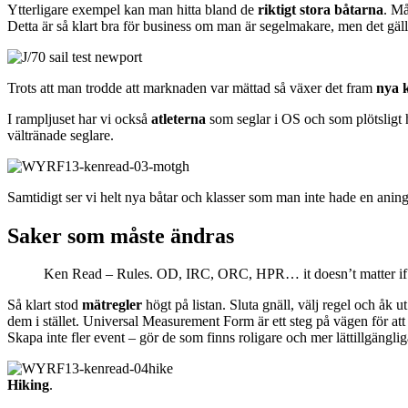
Ytterligare exempel kan man hitta bland de
riktigt stora båtarna
. Må
Detta är så klart bra för business om man är segelmakare, men det gäll
Trots att man trodde att marknaden var mättad så växer det fram
nya k
I rampljuset har vi också
atleterna
som seglar i OS och som plötsligt h
vältränade seglare.
Samtidigt ser vi helt nya båtar och klasser som man inte hade en anin
Saker som måste ändras
Ken Read – Rules. OD, IRC, ORC, HPR… it doesn’t matter if w
Så klart stod
mätregler
högt på listan. Sluta gnäll, välj regel och åk u
dem i stället. Universal Measurement Form är ett steg på vägen för att
Skapa inte fler event – gör de som finns roligare och mer lättillgänglig
Hiking
.