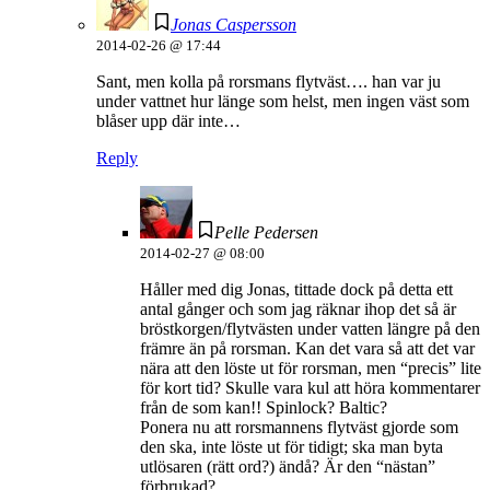
Jonas Caspersson
2014-02-26 @ 17:44
Sant, men kolla på rorsmans flytväst…. han var ju
under vattnet hur länge som helst, men ingen väst som
blåser upp där inte…
Reply
Pelle Pedersen
2014-02-27 @ 08:00
Håller med dig Jonas, tittade dock på detta ett
antal gånger och som jag räknar ihop det så är
bröstkorgen/flytvästen under vatten längre på den
främre än på rorsman. Kan det vara så att det var
nära att den löste ut för rorsman, men “precis” lite
för kort tid? Skulle vara kul att höra kommentarer
från de som kan!! Spinlock? Baltic?
Ponera nu att rorsmannens flytväst gjorde som
den ska, inte löste ut för tidigt; ska man byta
utlösaren (rätt ord?) ändå? Är den “nästan”
förbrukad?