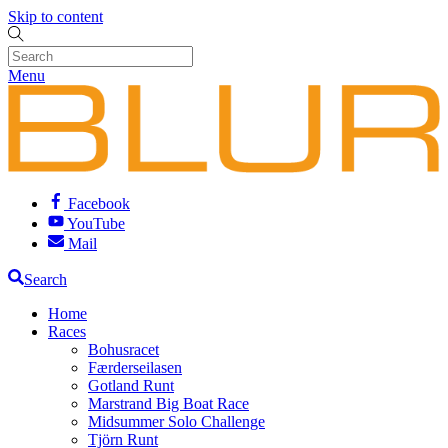
Skip to content
Menu
Facebook
YouTube
Mail
Search
Home
Races
Bohusracet
Færderseilasen
Gotland Runt
Marstrand Big Boat Race
Midsummer Solo Challenge
Tjörn Runt