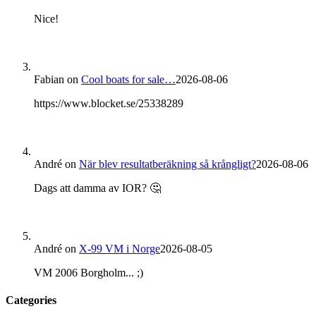
Nice!
Fabian
on
Cool boats for sale…
2026-08-06
https://www.blocket.se/25338289
André
on
När blev resultatberäkning så krångligt?
2026-08-06
Dags att damma av IOR? 🤔
André
on
X-99 VM i Norge
2026-08-05
VM 2006 Borgholm... ;)
Categories