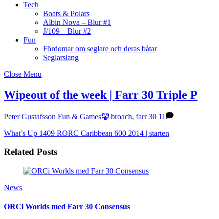
Tech
Boats & Polars
Albin Nova – Blur #1
J/109 – Blur #2
Fun
Fördomar om seglare och deras båtar
Seglarslang
Close Menu
Wipeout of the week | Farr 30 Triple P
Peter Gustafsson
Fun & Games🤡
broach
,
farr 30
11
What’s Up 1409
RORC Caribbean 600 2014 | starten
Related Posts
News
ORCi Worlds med Farr 30 Consensus