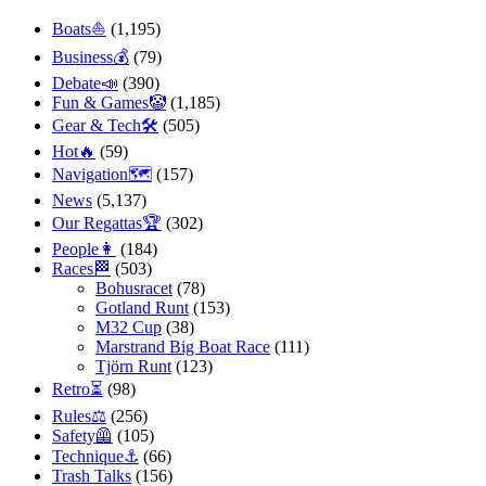
Boats⛵️
(1,195)
Business💰
(79)
Debate📣
(390)
Fun & Games🤡
(1,185)
Gear & Tech🛠
(505)
Hot🔥
(59)
Navigation🗺
(157)
News
(5,137)
Our Regattas🏆
(302)
People👩
(184)
Races🏁
(503)
Bohusracet
(78)
Gotland Runt
(153)
M32 Cup
(38)
Marstrand Big Boat Race
(111)
Tjörn Runt
(123)
Retro⏳
(98)
Rules⚖️
(256)
Safety🦺
(105)
Technique⚓️
(66)
Trash Talks
(156)