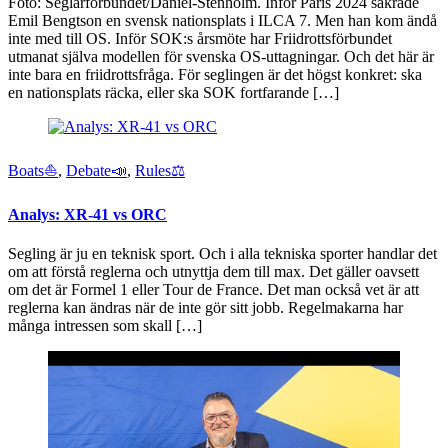
Foto: Seglarforbundet/Daniel-Stenholm. Inför Paris 2024 säkrade
Emil Bengtson en svensk nationsplats i ILCA 7. Men han kom ändå
inte med till OS. Inför SOK:s årsmöte har Friidrottsförbundet
utmanat själva modellen för svenska OS-uttagningar. Och det här är
inte bara en friidrottsfråga. För seglingen är det högst konkret: ska
en nationsplats räcka, eller ska SOK fortfarande […]
Boats⛵️
,
Debate📣
,
Rules⚖️
Analys: XR-41 vs ORC
Segling är ju en teknisk sport. Och i alla tekniska sporter handlar det
om att förstå reglerna och utnyttja dem till max. Det gäller oavsett
om det är Formel 1 eller Tour de France. Det man också vet är att
reglerna kan ändras när de inte gör sitt jobb. Regelmakarna har
många intressen som skall […]