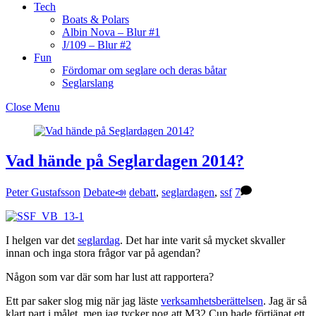
Tech
Boats & Polars
Albin Nova – Blur #1
J/109 – Blur #2
Fun
Fördomar om seglare och deras båtar
Seglarslang
Close Menu
Vad hände på Seglardagen 2014?
Peter Gustafsson
Debate📣
debatt
,
seglardagen
,
ssf
7
I helgen var det
seglardag
. Det har inte varit så mycket skvaller
innan och inga stora frågor var på agendan?
Någon som var där som har lust att rapportera?
Ett par saker slog mig när jag läste
verksamhetsberättelsen
. Jag är så
klart part i målet, men jag tycker nog att M32 Cup hade förtjänat ett