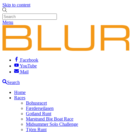
Skip to content
Menu
Facebook
YouTube
Mail
Search
Home
Races
Bohusracet
Færderseilasen
Gotland Runt
Marstrand Big Boat Race
Midsummer Solo Challenge
Tjörn Runt