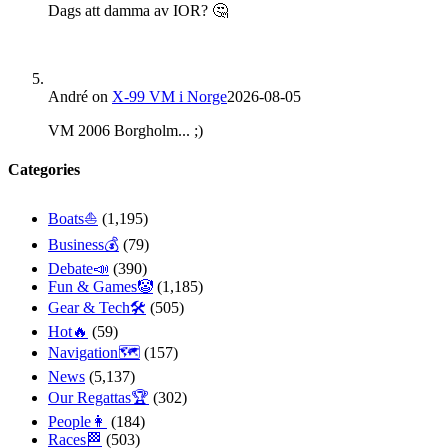
Dags att damma av IOR? 🤔
André
on
X-99 VM i Norge
2026-08-05
VM 2006 Borgholm... ;)
Categories
Boats⛵️
(1,195)
Business💰
(79)
Debate📣
(390)
Fun & Games🤡
(1,185)
Gear & Tech🛠
(505)
Hot🔥
(59)
Navigation🗺
(157)
News
(5,137)
Our Regattas🏆
(302)
People👩
(184)
Races🏁
(503)