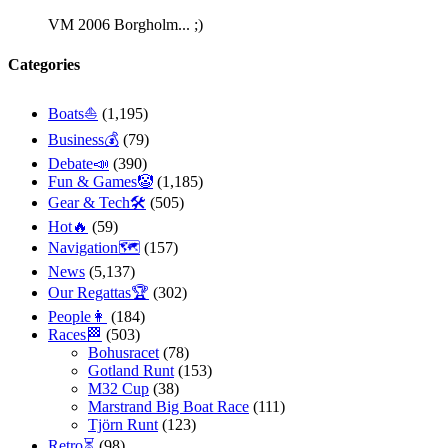
VM 2006 Borgholm... ;)
Categories
Boats⛵️
(1,195)
Business💰
(79)
Debate📣
(390)
Fun & Games🤡
(1,185)
Gear & Tech🛠
(505)
Hot🔥
(59)
Navigation🗺
(157)
News
(5,137)
Our Regattas🏆
(302)
People👩
(184)
Races🏁
(503)
Bohusracet
(78)
Gotland Runt
(153)
M32 Cup
(38)
Marstrand Big Boat Race
(111)
Tjörn Runt
(123)
Retro⏳
(98)