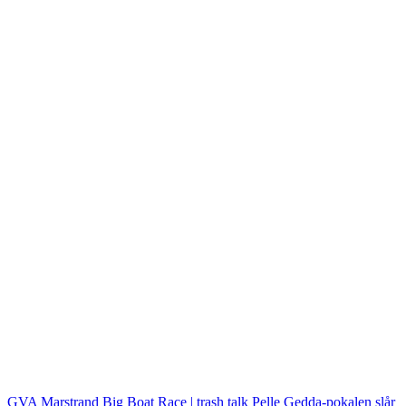
GVA Marstrand Big Boat Race | trash talk
Pelle Gedda-pokalen slår