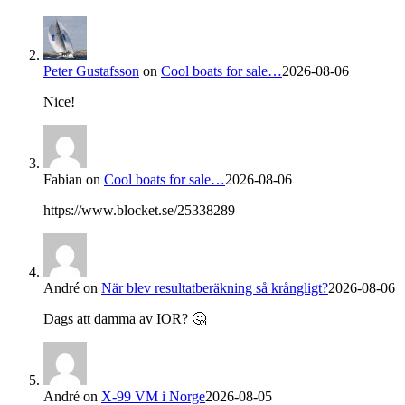
Peter Gustafsson
on
Cool boats for sale…
2026-08-06
Nice!
Fabian
on
Cool boats for sale…
2026-08-06
https://www.blocket.se/25338289
André
on
När blev resultatberäkning så krångligt?
2026-08-06
Dags att damma av IOR? 🤔
André
on
X-99 VM i Norge
2026-08-05