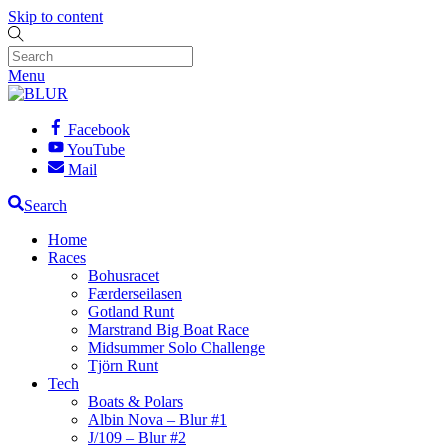
Skip to content
Menu
Facebook
YouTube
Mail
Search
Home
Races
Bohusracet
Færderseilasen
Gotland Runt
Marstrand Big Boat Race
Midsummer Solo Challenge
Tjörn Runt
Tech
Boats & Polars
Albin Nova – Blur #1
J/109 – Blur #2