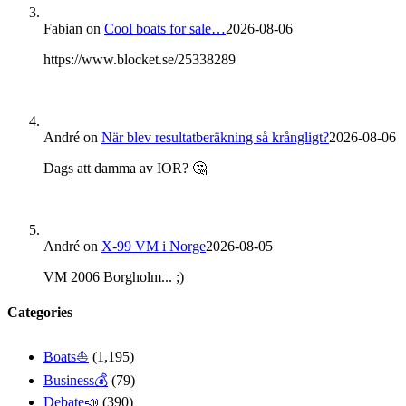
Fabian
on
Cool boats for sale…
2026-08-06
https://www.blocket.se/25338289
André
on
När blev resultatberäkning så krångligt?
2026-08-06
Dags att damma av IOR? 🤔
André
on
X-99 VM i Norge
2026-08-05
VM 2006 Borgholm... ;)
Categories
Boats⛵️
(1,195)
Business💰
(79)
Debate📣
(390)