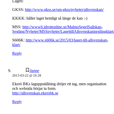
Lagen:
GKSS:
http://www.gkss.se/om-gkss/nyheter/allsvenskan/
KKKK: håller laget hemligt så länge de kan :-)
MSS:
http://www6.idrottonline.se/MalmoSegelSallskap-
Segling/Nyheter/MSSnyheter/LagettillAllsvenskaniseglingklart
S606K:
http://www.s606k.se/2015/03/laget-till-allsvenskan-
klart/
Reply
Janne
2015-03-22 @ 10:28
Ekerö BKs laguppställning dröjer ett tag, men organisation
och websida börjar ta form.
http://allsvenskan.ekerobk.se
Reply