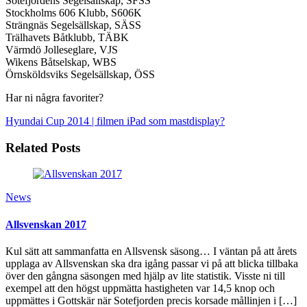
Sotefjordens Segelsällskap, SFSS
Stockholms 606 Klubb, S606K
Strängnäs Segelsällskap, SÄSS
Trälhavets Båtklubb, TÄBK
Värmdö Jolleseglare, VJS
Wikens Båtselskap, WBS
Örnsköldsviks Segelsällskap, ÖSS
Har ni några favoriter?
Hyundai Cup 2014 | filmen
iPad som mastdisplay?
Related Posts
News
Allsvenskan 2017
Kul sätt att sammanfatta en Allsvensk säsong… I väntan på att årets
upplaga av Allsvenskan ska dra igång passar vi på att blicka tillbaka
över den gångna säsongen med hjälp av lite statistik. Visste ni till
exempel att den högst uppmätta hastigheten var 14,5 knop och
uppmättes i Gottskär när Sotefjorden precis korsade mållinjen i […]