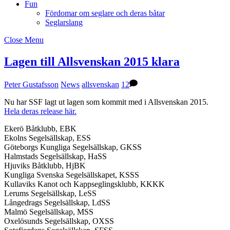
Fun
Fördomar om seglare och deras båtar
Seglarslang
Close Menu
Lagen till Allsvenskan 2015 klara
Peter Gustafsson
News
allsvenskan
12
Nu har SSF lagt ut lagen som kommit med i Allsvenskan 2015.
Hela deras release här.
Ekerö Båtklubb, EBK
Ekolns Segelsällskap, ESS
Göteborgs Kungliga Segelsällskap, GKSS
Halmstads Segelsällskap, HaSS
Hjuviks Båtklubb, HjBK
Kungliga Svenska Segelsällskapet, KSSS
Kullaviks Kanot och Kappseglingsklubb, KKKK
Lerums Segelsällskap, LeSS
Långedrags Segelsällskap, LdSS
Malmö Segelsällskap, MSS
Oxelösunds Segelsällskap, OXSS