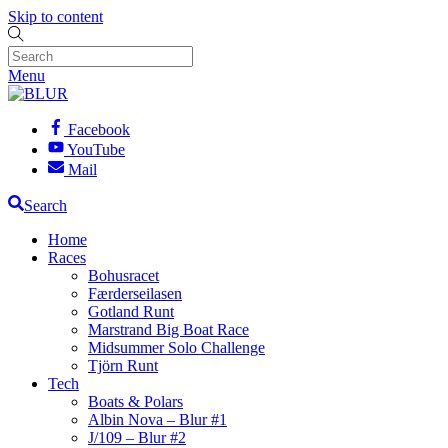
Skip to content
Menu
Facebook
YouTube
Mail
Search
Home
Races
Bohusracet
Færderseilasen
Gotland Runt
Marstrand Big Boat Race
Midsummer Solo Challenge
Tjörn Runt
Tech
Boats & Polars
Albin Nova – Blur #1
J/109 – Blur #2