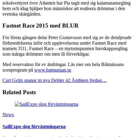
soloäventyret över Atlanten har Pia tagit med sig katamaransegling
hem och idag hjälper hon människor att realisera drömmar i den
svenska skärgården.
Fastnet Race 2015 med BLUR
För första gången delar Peter Gustavsson med sig av de detaljerade
förberedelserna inför och upplevelserna under Fastnet Race med
teamets J111. Fastnet Race – en mytomspunnen havskappsegling
som många drömmer om men få förverkligar.
Med reservation för ev ändringar. Läs mer om hela Båtmässans
scenprogram på
www.batmassan.se
Curt Gelin spanar in nya Dehler 42
Äntligen fredag…
Related Posts
News
SailExpo slog förväntningarna