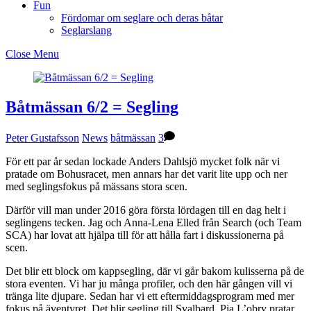
Fun
Fördomar om seglare och deras båtar
Seglarslang
Close Menu
Båtmässan 6/2 = Segling
Peter Gustafsson
News
båtmässan
3
För ett par år sedan lockade Anders Dahlsjö mycket folk när vi
pratade om Bohusracet, men annars har det varit lite upp och ner
med seglingsfokus på mässans stora scen.
Därför vill man under 2016 göra första lördagen till en dag helt i
seglingens tecken. Jag och Anna-Lena Elled från Search (och Team
SCA) har lovat att hjälpa till för att hålla fart i diskussionerna på
scen.
Det blir ett block om kappsegling, där vi går bakom kulisserna på de
stora eventen. Vi har ju många profiler, och den här gången vill vi
tränga lite djupare. Sedan har vi ett eftermiddagsprogram med mer
fokus på äventyret. Det blir segling till Svalbard, Pia L’obry pratar