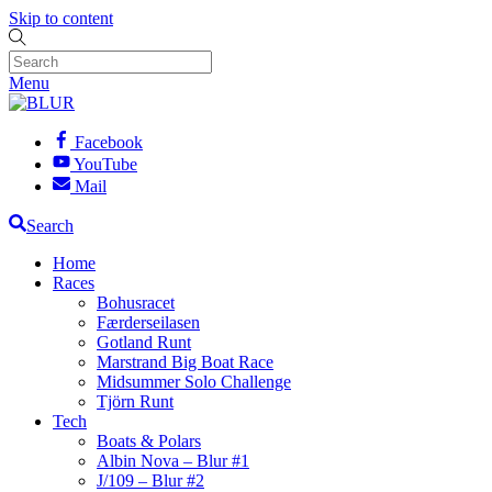
Skip to content
Menu
Facebook
YouTube
Mail
Search
Home
Races
Bohusracet
Færderseilasen
Gotland Runt
Marstrand Big Boat Race
Midsummer Solo Challenge
Tjörn Runt
Tech
Boats & Polars
Albin Nova – Blur #1
J/109 – Blur #2