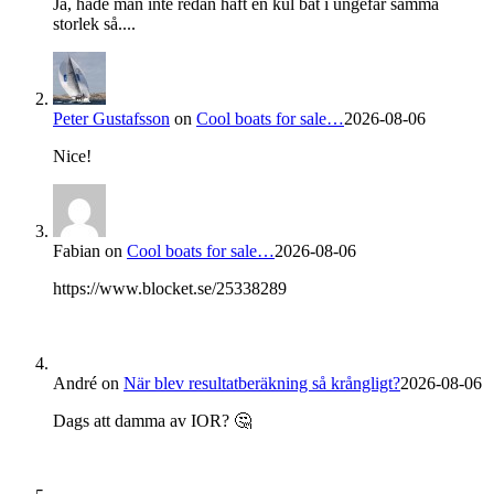
Ja, hade man inte redan haft en kul båt i ungefär samma
storlek så....
Peter Gustafsson
on
Cool boats for sale…
2026-08-06
Nice!
Fabian
on
Cool boats for sale…
2026-08-06
https://www.blocket.se/25338289
André
on
När blev resultatberäkning så krångligt?
2026-08-06
Dags att damma av IOR? 🤔