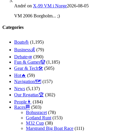
André
on
X-99 VM i Norge
2026-08-05
VM 2006 Borgholm... ;)
Categories
Boats⛵️
(1,195)
Business💰
(79)
Debate📣
(390)
Fun & Games🤡
(1,185)
Gear & Tech🛠
(505)
Hot🔥
(59)
Navigation🗺
(157)
News
(5,137)
Our Regattas🏆
(302)
People👩
(184)
Races🏁
(503)
Bohusracet
(78)
Gotland Runt
(153)
M32 Cup
(38)
Marstrand Big Boat Race
(111)