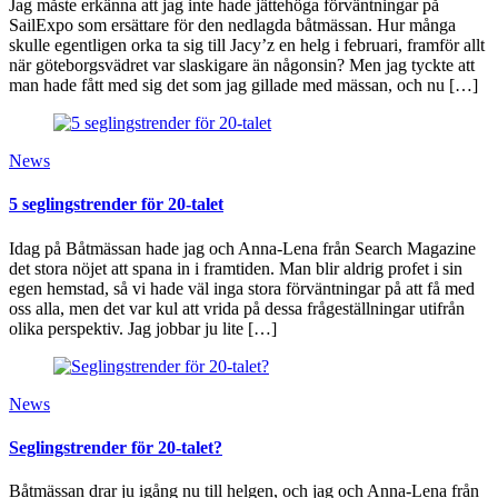
Jag måste erkänna att jag inte hade jättehöga förväntningar på
SailExpo som ersättare för den nedlagda båtmässan. Hur många
skulle egentligen orka ta sig till Jacy’z en helg i februari, framför allt
när göteborgsvädret var slaskigare än någonsin? Men jag tyckte att
man hade fått med sig det som jag gillade med mässan, och nu […]
News
5 seglingstrender för 20-talet
Idag på Båtmässan hade jag och Anna-Lena från Search Magazine
det stora nöjet att spana in i framtiden. Man blir aldrig profet i sin
egen hemstad, så vi hade väl inga stora förväntningar på att få med
oss alla, men det var kul att vrida på dessa frågeställningar utifrån
olika perspektiv. Jag jobbar ju lite […]
News
Seglingstrender för 20-talet?
Båtmässan drar ju igång nu till helgen, och jag och Anna-Lena från