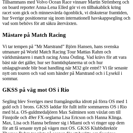
Tillsammans med Volvo Ocean Race vinnare Martin Strömberg och
on board reporter Anna-Lena Elled gör vi en tillbakablick kring
racet som gick och minnesvärda ögonblick, vi diskuterar framtiden,
hur Sverige positionerar sig inom internationell havskappsegling och
vad som behövs för att säkra återväxten.
Mästare på Match Racing
Vi tar tempen på ”Mr Marstrand” Björn Hansen, hans svenska
utmanare på World Match Racing Tour Mattias Rahm och
världsmästaren i match racing Anna Östling. Vad krävs för att vara
bäst när det gäller, hur ser framtidsplanerna ut och hur
utslagsgivande blir boat handling när M32 gör entré? Vi får senaste
nytt om touren och vad som händer på Marstrand och i Lysekil i
sommar.
GKSS på väg mot OS i Rio
Segling blev Sveriges mest framgångsrika idrott på förra OS med 1
guld och 1 brons. GKSS laddar för fullt inför sommarens OS i Rio
med bl.a. OS-guldmedaljören Max Salminen som växlat om till
Finnjolle och 49er FX-seglarna Lisa Ericson och Hanna Klinga.
Max, Lisa och Hanna befinner sig i Miami och vi ringer upp dem
för att få senaste nytt på vägen mot OS. GKSS Klubbdirektör