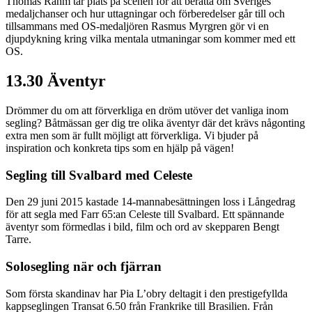
Thomas Rahm tar plats på scenen för att berätta om Sveriges
medaljchanser och hur uttagningar och förberedelser går till och
tillsammans med OS-medaljören Rasmus Myrgren gör vi en
djupdykning kring vilka mentala utmaningar som kommer med ett
OS.
13.30 Äventyr
Drömmer du om att förverkliga en dröm utöver det vanliga inom
segling? Båtmässan ger dig tre olika äventyr där det krävs någonting
extra men som är fullt möjligt att förverkliga. Vi bjuder på
inspiration och konkreta tips som en hjälp på vägen!
Segling till Svalbard med Celeste
Den 29 juni 2015 kastade 14-mannabesättningen loss i Långedrag
för att segla med Farr 65:an Celeste till Svalbard. Ett spännande
äventyr som förmedlas i bild, film och ord av skepparen Bengt
Tarre.
Solosegling när och fjärran
Som första skandinav har Pia L’obry deltagit i den prestigefyllda
kappseglingen Transat 6.50 från Frankrike till Brasilien. Från