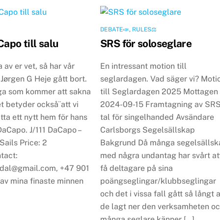
DEBATE📣
,
RULES⚖️
Capo till salu
SRS för soloseglare
av er vet, så har vår
En intressant motion till
Jørgen G Heje gått bort.
seglardagen. Vad säger vi? Moti
ga som kommer att sakna
till Seglardagen 2025 Mottagen
t betyder också¨att vi
2024-09-15 Framtagning av SRS
tta ett nytt hem för hans
tal för singelhanded Avsändare
 DaCapo. J/111 DaCapo –
Carlsborgs Segelsällskap
ails Price: 2
Bakgrund Då många segelsällsk
act:
med några undantag har svårt at
edal@gmail.com, +47 901
få deltagare på sina
 av mina finaste minnen
poängseglingar/klubbseglingar
och det i vissa fall gått så långt a
de lagt ner den verksamheten o
många seglare känner […]