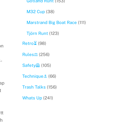
Gotland Runt
(153)
M32 Cup
(38)
Marstrand Big Boat Race
(111)
Tjörn Runt
(123)
Retro⏳
(98)
on
Rules⚖️
(256)
-
Safety🦺
(105)
Technique⚓️
(66)
ap
Trash Talks
(156)
t
Whats Up
(241)
tt
ch