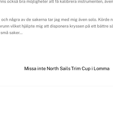
nns också bra möjligheter att få kalibrera instrumenten, äve
n, och några av de sakerna tar jag med mig även solo. Körde 
brunn vilket hjälpte mig att disponera kryssen på ett bättre sä
ga små saker…
Missa inte North Sails Trim Cup i Lomma