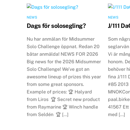
NEWS
NEWS
Dags för solosegling?
J/111 Da
Nu har anmälan för Midsummer
Som några 
Solo Challenge öppnat. Redan 20
seglarvän 
båtar anmälda! NEWS FOR 2026
Vi är mån
Big news for the 2026 Midsummer
honom. De
Solo Challenge! We’ve got an
behöver hi
awesome lineup of prizes this year
fina J/111
from some great sponsors.
#85 2013 S
Example of prices: 🏆 Halyard
MNOKCont
from Liros 🏆 Secret new product
paal.birk
from Raymarine 🏆 Winch handle
41567 Ett
from Seldén 🏆 […]
med […]