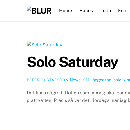
Skip
Home
Races
Tech
Fun
to
content
Solo Saturday
News
j/111
,
långedrag
,
solo
,
vin
PETER GUSTAFSSON
Det finns några tillfällen som är magiska. För mig
platt vatten. Precis så var det i lördags, när ja