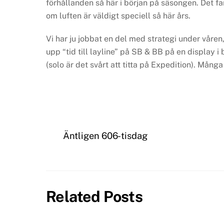
förhållanden så här i början på säsongen. Det fa
om luften är väldigt speciell så här års.
Vi har ju jobbat en del med strategi under våre
upp “tid till layline” på SB & BB på en display i 
(solo är det svårt att titta på Expedition). Mån
Äntligen 606-tisdag
Related Posts