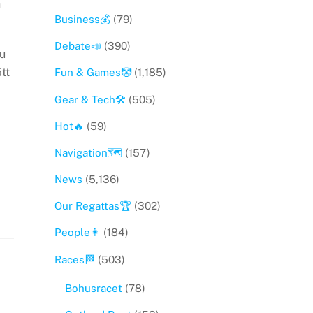
n
Business💰
(79)
Debate📣
(390)
nu
tt
Fun & Games🤡
(1,185)
Gear & Tech🛠
(505)
Hot🔥
(59)
Navigation🗺
(157)
News
(5,136)
Our Regattas🏆
(302)
People👩
(184)
Races🏁
(503)
Bohusracet
(78)