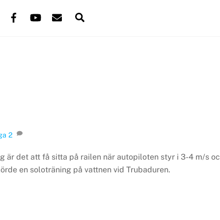
Back
Facebook
YouTube
Mail
Search
To
Top
ga
2
 är det att få sitta på railen när autopiloten styr i 3-4 m/s o
g körde en soloträning på vattnen vid Trubaduren.