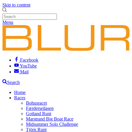
Skip to content
Menu
Facebook
YouTube
Mail
Search
Home
Races
Bohusracet
Færderseilasen
Gotland Runt
Marstrand Big Boat Race
Midsummer Solo Challenge
Tjörn Runt