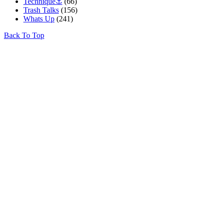
Technique⚓️
(66)
Trash Talks
(156)
Whats Up
(241)
Back To Top