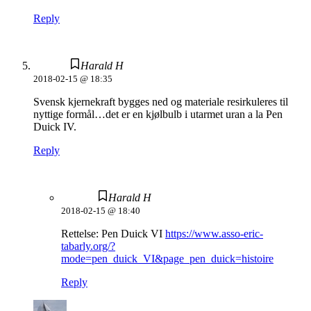
Reply
Harald H
2018-02-15 @ 18:35
Svensk kjernekraft bygges ned og materiale resirkuleres til
nyttige formål…det er en kjølbulb i utarmet uran a la Pen
Duick IV.
Reply
Harald H
2018-02-15 @ 18:40
Rettelse: Pen Duick VI
https://www.asso-eric-
tabarly.org/?
mode=pen_duick_VI&page_pen_duick=histoire
Reply