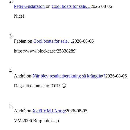
Peter Gustafsson
on
Cool boats for sale…
2026-08-06
Nice!
Fabian
on
Cool boats for sale…
2026-08-06
https://www.blocket.se/25338289
André
on
När blev resultatberäkning så krångligt?
2026-08-06
Dags att damma av IOR? 🤔
André
on
X-99 VM i Norge
2026-08-05
VM 2006 Borgholm... ;)