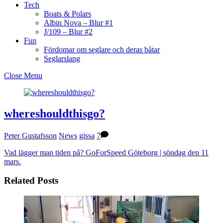
Tech
Boats & Polars
Albin Nova – Blur #1
J/109 – Blur #2
Fun
Fördomar om seglare och deras båtar
Seglarslang
Close Menu
whereshouldthisgo?
Peter Gustafsson
News
gissa
7
Vad lägger man tiden på?
GoForSpeed Göteborg | söndag den 11
mars.
Related Posts