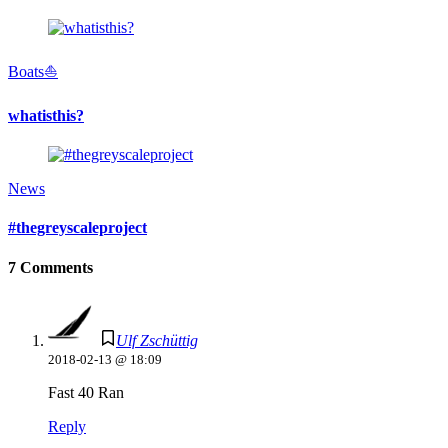
Boats⛵️
whatisthis?
News
#thegreyscaleproject
7 Comments
Ulf Zschüttig
2018-02-13 @ 18:09
Fast 40 Ran
Reply