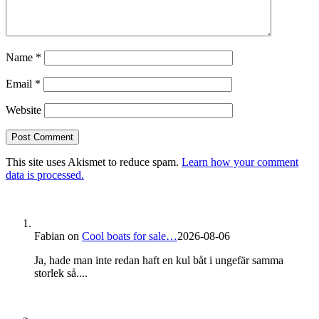
Name
*
Email
*
Website
This site uses Akismet to reduce spam.
Learn how your comment
data is processed.
Fabian
on
Cool boats for sale…
2026-08-06
Ja, hade man inte redan haft en kul båt i ungefär samma
storlek så....