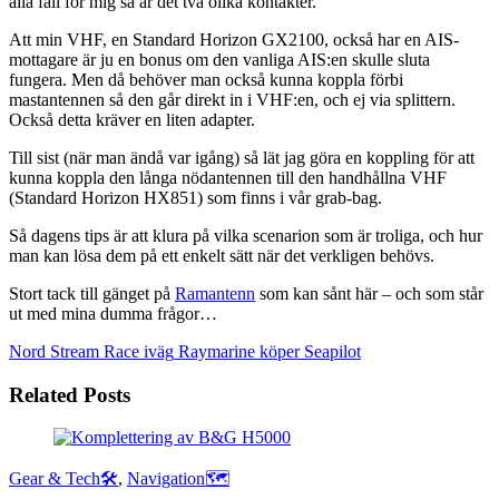
alla fall för mig så är det två olika kontakter.
Att min VHF, en Standard Horizon GX2100, också har en AIS-
mottagare är ju en bonus om den vanliga AIS:en skulle sluta
fungera. Men då behöver man också kunna koppla förbi
mastantennen så den går direkt in i VHF:en, och ej via splittern.
Också detta kräver en liten adapter.
Till sist (när man ändå var igång) så lät jag göra en koppling för att
kunna koppla den långa nödantennen till den handhållna VHF
(Standard Horizon HX851) som finns i vår grab-bag.
Så dagens tips är att klura på vilka scenarion som är troliga, och hur
man kan lösa dem på ett enkelt sätt när det verkligen behövs.
Stort tack till gänget på
Ramantenn
som kan sånt här – och som står
ut med mina dumma frågor…
Nord Stream Race iväg
Raymarine köper Seapilot
Related Posts
Gear & Tech🛠
,
Navigation🗺