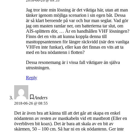
2018-06-26 @ 09:53
Jag tror inte min lösning är det viktiga här, utan att man
tänker igenom möjliga scenarion i sin egen båt. Dessa
är så klart beroende på var och hur man seglar. Vad gör
jag om masten ramlar ner, om batterierna tar slut, om
AIS-splittern dör, … Är en handhållen VHF lösningen?
Finns det en vits att kunna koppla denna till
masttoppsantennen för längre räckvidd (när den vanliga
VHFen inte funkar), eller kan det finnas en vits att ta
med en bra nödantenn i flotten?
Dessa resonemang är i vissa fall viktigare än själva
utrustningen.
Reply
Anders
2018-06-26 @ 08:55
Det är även bra att känna till att det går att skapa en enkel
nödantenn av resten av mastkabeln vid ett mastbrott (Eller en
överbliven bit koax). Det är bara att skala av en bit av
skärmen, 50 – 100 cm. Så har ni en ok nödantenn. Ger inte