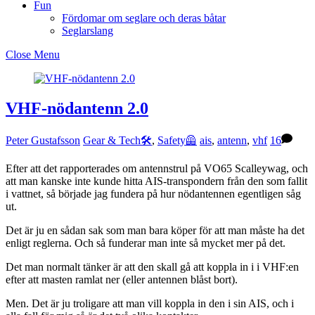
Fun
Fördomar om seglare och deras båtar
Seglarslang
Close Menu
VHF-nödantenn 2.0
Peter Gustafsson
Gear & Tech🛠
,
Safety🦺
ais
,
antenn
,
vhf
16
Efter att det rapporterades om antennstrul på VO65 Scalleywag, och
att man kanske inte kunde hitta AIS-transpondern från den som fallit
i vattnet, så började jag fundera på hur nödantennen egentligen såg
ut.
Det är ju en sådan sak som man bara köper för att man måste ha det
enligt reglerna. Och så funderar man inte så mycket mer på det.
Det man normalt tänker är att den skall gå att koppla in i i VHF:en
efter att masten ramlat ner (eller antennen blåst bort).
Men. Det är ju troligare att man vill koppla in den i sin AIS, och i