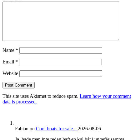
Name
*
Email
*
Website
This site uses Akismet to reduce spam.
Learn how your comment
data is processed.
Fabian
on
Cool boats for sale…
2026-08-06
Ja, hade man inte redan haft en kul båt i ungefär samma