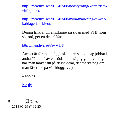
http://meadiva.se/2015/02/08/nodstyrning-kofferdam-
vhf-spiltter/
http://meadiva.se/2015/03/08/hylla-markning-av-vhf-
kablage-takskivor/
Denna länk är till ensökning på sidan med VHF som
sökord, ger en del träffar…
http://meadiva.se/?s=VHF
Ämnet är för min del ganska intressant då jag jobbar i
andra “ändan” av en nödantenn så jag gillar verkligen
när man tänker till på dessa delar, det märks nog om
man läser lite på vår blogg… :-)
//Tobias
Reply
Gurra
2018-06-29 @ 12:25