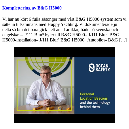
Komplettering av B&G H5000
Vi har nu kört 6 fulla säsonger med vårt B&G H5000-system som vi
satte in tillsammans med Happy Yachting. Vi dokumenterade ju
detta så bra det bara gick i ett antal artiklar, både på svenska och
engelska: – J/111 Blur³ byter till B&G H5000– J/111 Blur³ B&G
H5000-installation– J/111 Blur³ B&G H5000 | Autopilot– B&G […]