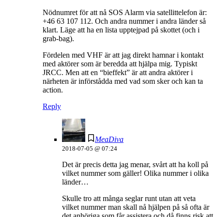
Nödnumret för att nå SOS Alarm via satellittelefon är:
+46 63 107 112. Och andra nummer i andra länder så
klart. Läge att ha en lista upptejpad på skottet (och i
grab-bag).
Fördelen med VHF är att jag direkt hamnar i kontakt
med aktörer som är beredda att hjälpa mig. Typiskt
JRCC. Men att en “bieffekt” är att andra aktörer i
närheten är införstådda med vad som sker och kan ta
action.
Reply
MeaDiva
2018-07-05 @ 07:24
Det är precis detta jag menar, svårt att ha koll på
vilket nummer som gäller! Olika nummer i olika
länder…
Skulle tro att många seglar runt utan att veta
vilket nummer man skall nå hjälpen på så ofta är
det anhöriga som får assistera och då finns risk att