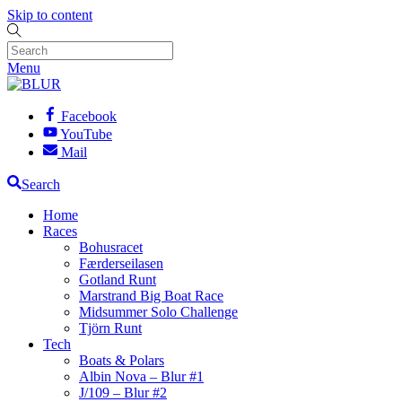
Skip to content
Menu
Facebook
YouTube
Mail
Search
Home
Races
Bohusracet
Færderseilasen
Gotland Runt
Marstrand Big Boat Race
Midsummer Solo Challenge
Tjörn Runt
Tech
Boats & Polars
Albin Nova – Blur #1
J/109 – Blur #2