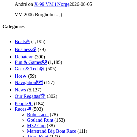
André
on
X-99 VM i Norge
2026-08-05
VM 2006 Borgholm... ;)
Categories
Boats⛵️
(1,195)
Business💰
(79)
Debate📣
(390)
Fun & Games🤡
(1,185)
Gear & Tech🛠
(505)
Hot🔥
(59)
Navigation🗺
(157)
News
(5,137)
Our Regattas🏆
(302)
People👩
(184)
Races🏁
(503)
Bohusracet
(78)
Gotland Runt
(153)
M32 Cup
(38)
Marstrand Big Boat Race
(111)
Tjörn Runt
(123)