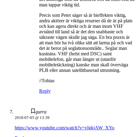
man tappar viktig tid.
Precis som Peter säger så är bieffekten viktig,
andra aktörer är viktiga resurser då de är på plats
och kan agera direkt och är man inom VHF
avstånd till land så är det den snabbaste och
säkraste vägen skulle jag säga. En bra praxis är
att man bör ha två olika sätt att larma på och vad
det är beror på seglationsområde.. Seglar man
kustnära. VHF (helst med DSC) samt
mobiltelefon, går man längre ut (utanför
mobilteletäckning) kanske man skall överväga
PLB eller annan satellitbaserad utrustning.
//Tobias
Reply
gurra
2018-07-05 @ 13:39
https://www.youtube.com/watch?v=vIgkjAW_XYo