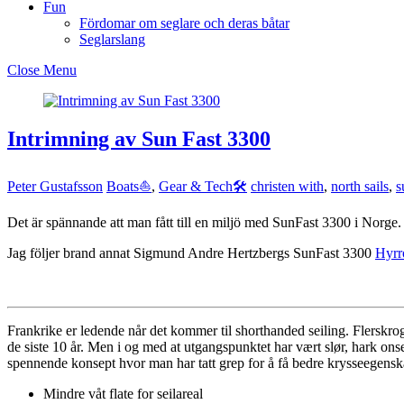
Fun
Fördomar om seglare och deras båtar
Seglarslang
Close Menu
Intrimning av Sun Fast 3300
Peter Gustafsson
Boats⛵️
,
Gear & Tech🛠
christen with
,
north sails
,
s
Det är spännande att man fått till en miljö med SunFast 3300 i Norge.
Jag följer brand annat Sigmund Andre Hertzbergs SunFast 3300
Hyrr
Frankrike er ledende når det kommer til shorthanded seiling. Flerskro
de siste 10 år. Men i og med at utgangspunktet har vært slør, hark ons
spennende konsept hvor man har tatt grep for å få bedre krysseegenska
Mindre våt flate for seilareal