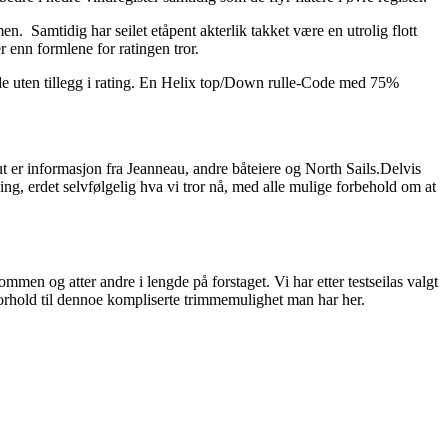
 Samtidig har seilet etåpent akterlik takket være en utrolig flott
r enn formlene for ratingen tror.
Code uten tillegg i rating. En Helix top/Down rulle-Code med 75%
nput er informasjon fra Jeanneau, andre båteiere og North Sails.Delvis
ng, erdet selvfølgelig hva vi tror nå, med alle mulige forbehold om at
mmen og atter andre i lengde på forstaget. Vi har etter testseilas valgt
forhold til dennoe kompliserte trimmemulighet man har her.