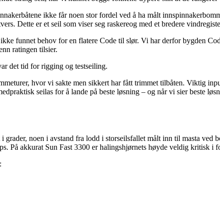
nakerbåtene ikke får noen stor fordel ved å ha målt innspinnakerbommen.
ers. Dette er et seil som viser seg raskereog med et bredere vindregiste
n ikke funnet behov for en flatere Code til slør. Vi har derfor bygden 
nn ratingen tilsier.
r det tid for rigging og testseiling.
rimmeturer, hvor vi sakte men sikkert har fått trimmet tilbåten. Viktig i
raktisk seilas for å lande på beste løsning – og når vi sier beste løsni
ader, noen i avstand fra lodd i storseilsfallet målt inn til masta ved bo
s. På akkurat Sun Fast 3300 er halingshjørnets høyde veldig kritisk i 
: