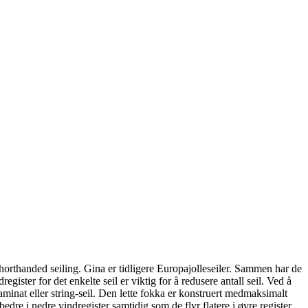
shorthanded seiling. Gina er tidligere Europajolleseiler. Sammen har de
ister for det enkelte seil er viktig for å redusere antall seil. Ved å
aminat eller string-seil. Den lette fokka er konstruert medmaksimalt
dre i nedre vindregister samtidig som de flyr flatere i øvre register.