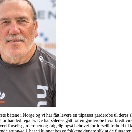
 båtene i Norge og vi har fått levere en tilpasset garderobe til deres 
rthanded regatta. De har således gått for en garderobe hvor bredt vindreg
rt forseilsgarderoben og følgelig også behovet for forseili forhold til l
e string-seil, har vi kunnet begge fokkene dypere slik at de fungerer be