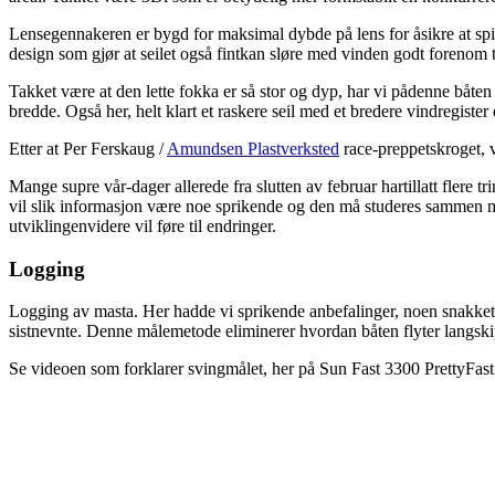
Lensegennakeren er bygd for maksimal dybde på lens for åsikre at spin
design som gjør at seilet også fintkan sløre med vinden godt forenom tv
Takket være at den lette fokka er så stor og dyp, har vi pådenne båte
bredde. Også her, helt klart et raskere seil med et bredere vindregister e
Etter at Per Ferskaug /
Amundsen Plastverksted
race-preppetskroget, va
Mange supre vår-dager allerede fra slutten av februar hartillatt flere t
vil slik informasjon være noe sprikende og den må studeres sammen medp
utviklingenvidere vil føre til endringer.
Logging
Logging av masta. Her hadde vi sprikende anbefalinger, noen snakket i gr
sistnevnte. Denne målemetode eliminerer hvordan båten flyter langskip
Se videoen som forklarer svingmålet, her på Sun Fast 3300 PrettyFast