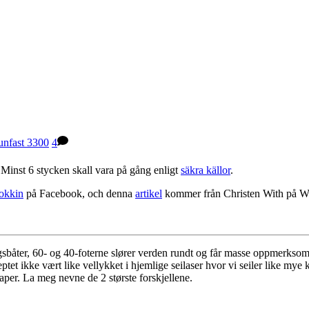
unfast 3300
4
 Minst 6 stycken skall vara på gång enligt
säkra källor
.
okkin
på Facebook, och denna
artikel
kommer från Christen With på Wi
gsbåter, 60- og 40-foterne slører verden rundt og får masse oppmerksom
eptet ikke vært like vellykket i hjemlige seilaser hvor vi seiler like 
per. La meg nevne de 2 største forskjellene.