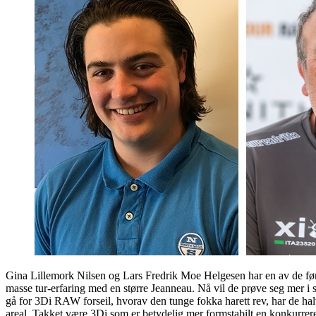
Gina Lillemork Nilsen og Lars Fredrik Moe Helgesen har en av de første
masse tur-erfaring med en større Jeanneau. Nå vil de prøve seg mer i sho
gå for 3Di RAW forseil, hvorav den tunge fokka harett rev, har de halve
areal. Takket være 3Di som er betydelig mer formstabilt en konkurrerend