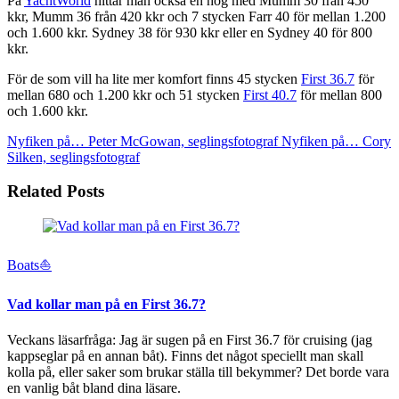
På
YachtWorld
hittar man också en hög med Mumm 30 från 450
kkr, Mumm 36 från 420 kkr och 7 stycken Farr 40 för mellan 1.200
och 1.600 kkr. Sydney 38 för 930 kkr eller en Sydney 40 för 800
kkr.
För de som vill ha lite mer komfort finns 45 stycken
First 36.7
för
mellan 680 och 1.200 kkr och 51 stycken
First 40.7
för mellan 800
och 1.600 kkr.
Nyfiken på… Peter McGowan, seglingsfotograf
Nyfiken på… Cory
Silken, seglingsfotograf
Related Posts
Boats⛵️
Vad kollar man på en First 36.7?
Veckans läsarfråga: Jag är sugen på en First 36.7 för cruising (jag
kappseglar på en annan båt). Finns det något speciellt man skall
kolla på, eller saker som brukar ställa till bekymmer? Det borde vara
en vanlig båt bland dina läsare.