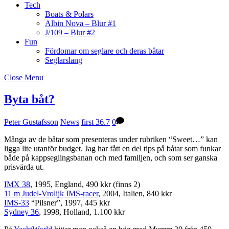
Tech
Boats & Polars
Albin Nova – Blur #1
J/109 – Blur #2
Fun
Fördomar om seglare och deras båtar
Seglarslang
Close Menu
Byta båt?
Peter Gustafsson
News
first 36.7
0
Många av de båtar som presenteras under rubriken “Sweet…” kan
ligga lite utanför budget. Jag har fått en del tips på båtar som funkar
både på kappseglingsbanan och med familjen, och som ser ganska
prisvärda ut.
IMX 38
, 1995, England, 490 kkr (finns 2)
11 m Judel-Vrolijk IMS-racer
, 2004, Italien, 840 kkr
IMS-33
“Pilsner”, 1997, 445 kkr
Sydney 36
, 1998, Holland, 1.100 kkr