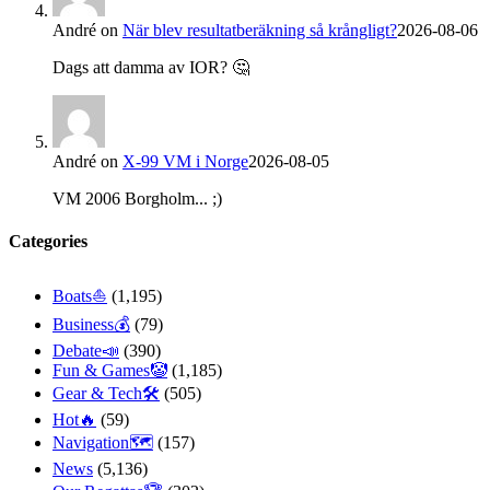
André
on
När blev resultatberäkning så krångligt?
2026-08-06
Dags att damma av IOR? 🤔
André
on
X-99 VM i Norge
2026-08-05
VM 2006 Borgholm... ;)
Categories
Boats⛵️
(1,195)
Business💰
(79)
Debate📣
(390)
Fun & Games🤡
(1,185)
Gear & Tech🛠
(505)
Hot🔥
(59)
Navigation🗺
(157)
News
(5,136)