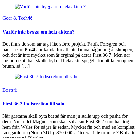
Gear & Tech🛠
Varför inte bygga om hela aktern?
Det finns de som tar tag i lite större projekt. Patrik Forsgren och
hans Team Pro4U är kända för att inte lämna någonting åt slumpen,
och det är inte mycket som är orginal på deras First 36.7. Men när
jag hörde att han skulle byta ut hela akterspegeln för att få en öppen
brunn, så […]
Boats⛵️
First 36.7 Indiscretion till salu
När gastarna skall byta båt så får man ju ställa upp och pusha för
dem. Nu är det Magnus som skall sälja sin First 36.7 som han tog
hem från Wales för några år sedan. Mycket fin och med en komplett
racegarderob (North 3DL). 870.000:- låter väl inte orimligt? Kolla in