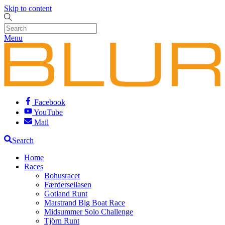
Skip to content
Menu
Facebook
YouTube
Mail
Search
Home
Races
Bohusracet
Færderseilasen
Gotland Runt
Marstrand Big Boat Race
Midsummer Solo Challenge
Tjörn Runt