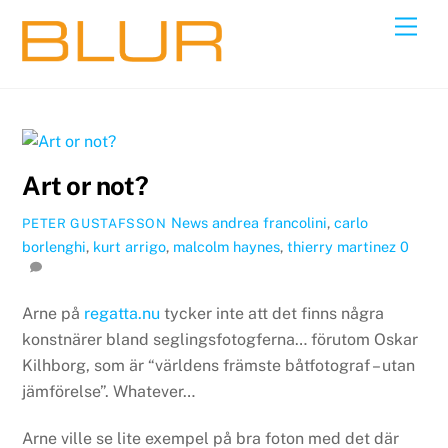
Skip
Back
Men
to
To
content
Top
Art or not?
News
andrea francolini
,
carlo
PETER GUSTAFSSON
borlenghi
,
kurt arrigo
,
malcolm haynes
,
thierry martinez
0
Arne på
regatta.nu
tycker inte att det finns några
konstnärer bland seglingsfotogferna… förutom Oskar
Kilhborg, som är “världens främste båtfotograf – utan
jämförelse”. Whatever…
Arne ville se lite exempel på bra foton med det där