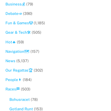
Business💰
(79)
Debate📣
(390)
Fun & Games🤡
(1,185)
Gear & Tech🛠
(505)
Hot🔥
(59)
Navigation🗺
(157)
News
(5,137)
Our Regattas🏆
(302)
People👩
(184)
Races🏁
(503)
Bohusracet
(78)
Gotland Runt
(153)