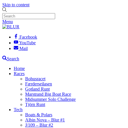
Skip to content
Menu
Facebook
YouTube
Mail
Search
Home
Races
Bohusracet
Færderseilasen
Gotland Runt
Marstrand Big Boat Race
Midsummer Solo Challenge
Tjörn Runt
Tech
Boats & Polars
Albin Nova – Blur #1
J/109 – Blur #2