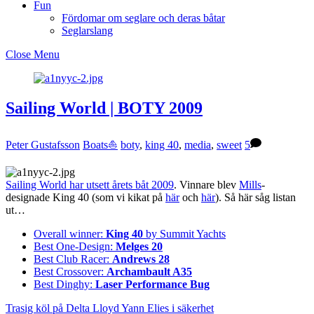
Fun
Fördomar om seglare och deras båtar
Seglarslang
Close Menu
Sailing World | BOTY 2009
Peter Gustafsson
Boats⛵️
boty
,
king 40
,
media
,
sweet
5
Sailing World har utsett årets båt 2009
. Vinnare blev
Mills
-
designade King 40 (som vi kikat på
här
och
här
). Så här såg listan
ut…
Overall winner:
King 40
by Summit Yachts
Best One-Design:
Melges 20
Best Club Racer:
Andrews 28
Best Crossover:
Archambault A35
Best Dinghy:
Laser Performance Bug
Trasig köl på Delta Lloyd
Yann Elies i säkerhet