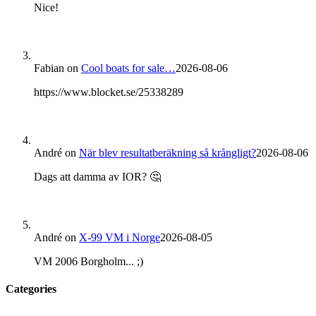
Nice!
Fabian
on
Cool boats for sale…
2026-08-06
https://www.blocket.se/25338289
André
on
När blev resultatberäkning så krångligt?
2026-08-06
Dags att damma av IOR? 🤔
André
on
X-99 VM i Norge
2026-08-05
VM 2006 Borgholm... ;)
Categories