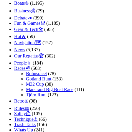
Boats⛵️
(1,195)
Business💰
(79)
Debate📣
(390)
Fun & Games🤡
(1,185)
Gear & Tech🛠
(505)
Hot🔥
(59)
Navigation🗺
(157)
News
(5,137)
Our Regattas🏆
(302)
People👩
(184)
Races🏁
(503)
Bohusracet
(78)
Gotland Runt
(153)
M32 Cup
(38)
Marstrand Big Boat Race
(111)
Tjörn Runt
(123)
Retro⏳
(98)
Rules⚖️
(256)
Safety🦺
(105)
Technique⚓️
(66)
Trash Talks
(156)
Whats Up
(241)