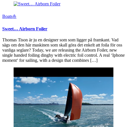
Boats⛵️
Sweet… Airborn Foiler
Thomas Tison är ju en designer som som ligger på framkant. Vad
sägs om den här maskinen som skall göra det enkelt att foila för oss
vanliga seglare? Today, we are releasing the Airborn Foiler, new
single handed foiling dinghy with electric foil control. A real ‘Iphone
moment‘ for sailing, with a design that combines […]