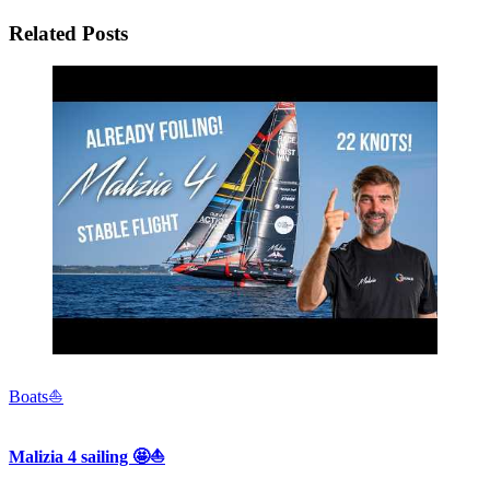
Related Posts
Boats⛵️
Malizia 4 sailing 🤩⛵️