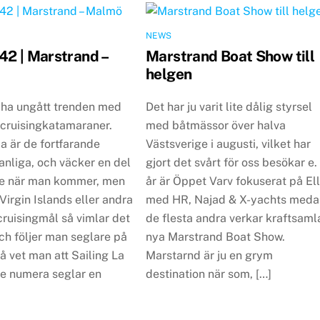
NEWS
42 | Marstrand –
Marstrand Boat Show till
helgen
 ha ungått trenden med
Det har ju varit lite dålig styrsel
e cruisingkatamaraner.
med båtmässor över halva
 är de fortfarande
Västsverige i augusti, vilket har
vanliga, och väcker en del
gjort det svårt för oss besökar e. 
e när man kommer, men
år är Öppet Varv fokuserat på El
 Virgin Islands eller andra
med HR, Najad & X-yachts meda
ruisingmål så vimlar det
de flesta andra verkar kraftsamla
ch följer man seglare på
nya Marstrand Boat Show.
 vet man att Sailing La
Marstarnd är ju en grym
 numera seglar en
destination när som, […]