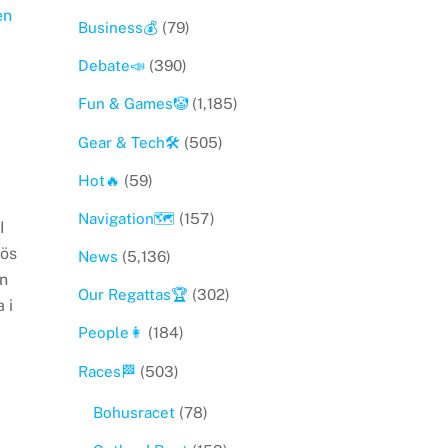
Business💰
(79)
Debate📣
(390)
Fun & Games🤡
(1,185)
Gear & Tech🛠
(505)
Hot🔥
(59)
Navigation🗺
(157)
I
lös
News
(5,136)
n
Our Regattas🏆
(302)
 i
People👩
(184)
Races🏁
(503)
Bohusracet
(78)