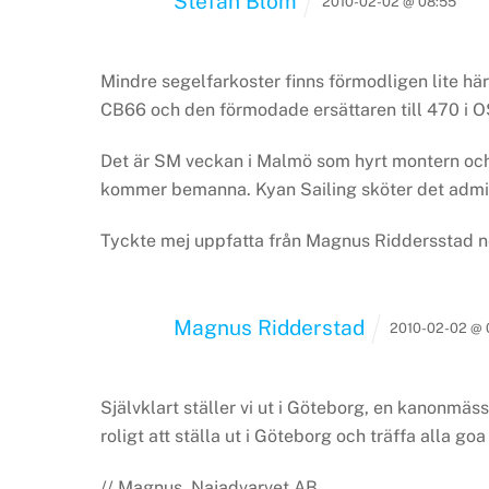
Stefan Blom
2010-02-02 @ 08:55
Mindre segelfarkoster finns förmodligen lite här
CB66 och den förmodade ersättaren till 470 i O
Det är SM veckan i Malmö som hyrt montern och 
kommer bemanna. Kyan Sailing sköter det admin
Tyckte mej uppfatta från Magnus Riddersstad ne
Magnus Ridderstad
2010-02-02 @ 
Självklart ställer vi ut i Göteborg, en kanonmäss
roligt att ställa ut i Göteborg och träffa alla go
// Magnus, Najadvarvet AB