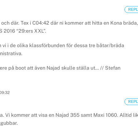
REPL
 och där.
Tex i C04:42 där ni kommer att hitta en Kona bräda,
S 2016 “29:ers XXL”.
vi i de olika klassförbunden för dessa tre båtar/bräda
istrativa.
re på boot att även Najad skulle ställa ut…
// Stefan
09:32
REPL
a.
Vi kommer att visa en Najad 355 samt Maxi 1060.
Alltid li
a gubbar.