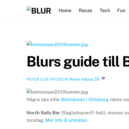
Skip
Home
Races
Tech
Fun
to
content
Blurs guide til
News
mässa
33
PETER GUSTAFSSON
Några tips inför
Båtmässan i Göteborg
nästa ve
North Sails Bar
(Seglarbaren/F-hall), massor av
torsdag.
Mer info & anmälan.