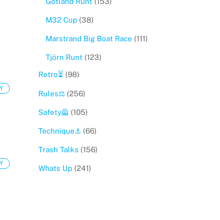
Gotland Runt
(153)
M32 Cup
(38)
Marstrand Big Boat Race
(111)
Tjörn Runt
(123)
Retro⏳
(98)
Y
Rules⚖️
(256)
Safety🦺
(105)
Technique⚓️
(66)
Trash Talks
(156)
Y
Whats Up
(241)