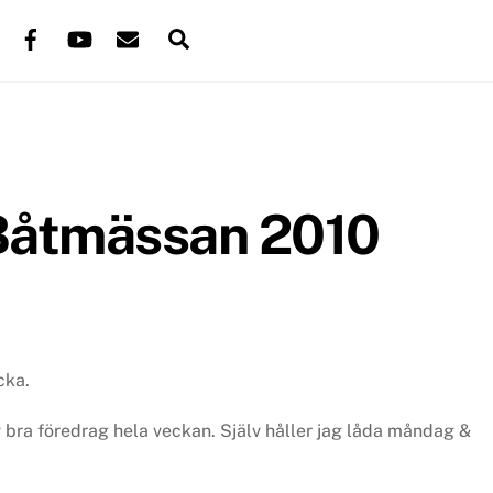
Back
Facebook
YouTube
Mail
Search
To
Top
l Båtmässan 2010
cka.
 bra föredrag hela veckan. Själv håller jag låda måndag &