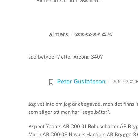
Bilden alltså… inte Swanen…
almers
2010-02-01 @ 22:45
vad betyder ? efter Arcona 340?
Peter Gustafsson
2010-02-01 @
Jag vet inte om jag är obegåvad, men det finns ing
som säger att man har “segelbåtar”.
Aspect Yachts AB C00:01
Bohuscharter AB Bryg
Marin AB C00:09
Navark Handels AB Brygga 3 