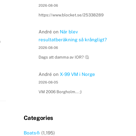
2026-08-06
https://www.blocket.se/25338289
André
on
När blev
resultatberäkning så krångligt?
f
2026-08-06
Dags att damma av IOR? 🤔
André
on
X-99 VM i Norge
2026-08-05
VM 2006 Borgholm... ;)
Categories
Boats⛵️
(1,195)