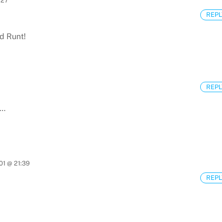
:27
REPL
d Runt!
REPL
R…
01 @ 21:39
REPL