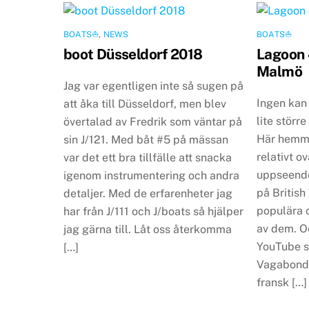
BOATS⛵️
,
NEWS
BOATS⛵️
boot Düsseldorf 2018
Lagoon 
Malmö
Jag var egentligen inte så sugen på
Ingen kan
att åka till Düsseldorf, men blev
lite störr
övertalad av Fredrik som väntar på
Här hemma
sin J/121. Med båt #5 på mässan
relativt o
var det ett bra tillfälle att snacka
uppseend
igenom instrumentering och andra
på British
detaljer. Med de erfarenheter jag
populära c
har från J/111 och J/boats så hjälper
av dem. O
jag gärna till. Låt oss återkomma
YouTube så
[…]
Vagabonde
fransk […]